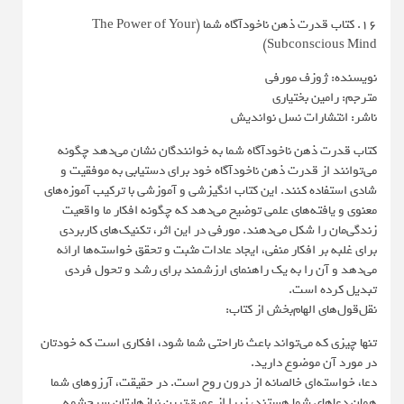
16. کتاب قدرت ذهن ناخودآگاه شما (The Power of Your
Subconscious Mind)
نویسنده: ژوزف مورفی
مترجم: رامین بختیاری
ناشر: انتشارات نسل نواندیش
کتاب قدرت ذهن ناخودآگاه شما به خوانندگان نشان می‌دهد چگونه
می‌توانند از قدرت ذهن ناخودآگاه خود برای دستیابی به موفقیت و
شادی استفاده کنند. این کتاب انگیزشی و آموزشی با ترکیب آموزه‌های
معنوی و یافته‌های علمی توضیح می‌دهد که چگونه افکار ما واقعیت
زندگی‌مان را شکل می‌دهند. مورفی در این اثر، تکنیک‌های کاربردی
برای غلبه بر افکار منفی، ایجاد عادات مثبت و تحقق خواسته‌ها ارائه
می‌دهد و آن را به یک راهنمای ارزشمند برای رشد و تحول فردی
تبدیل کرده است.
نقل‌قول‌های الهام‌بخش از کتاب:
تنها چیزی که می‌تواند باعث ناراحتی شما شود، افکاری است که خودتان
در مورد آن موضوع دارید.
دعا، خواسته‌ای خالصانه از درون روح است. در حقیقت، آرزوهای شما
همان دعاهای شما هستند، زیرا از عمیق‌ترین نیازهایتان سرچشمه