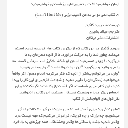
ایمان خواهیم داشت و نه رویاهای ارزشمندی خواهیم دید.
6. کتاب نمی توانی به من آسیب بزنی (Can’t Hurt Me)
نویسنده: دیوید گاگینز
مترجم: میلاد بشیری
انتشارات: نشر میلکان
دیوید گاگینز در این کتاب که از بهترین کتاب های توسعه فردی است،
می‌داند چطور شما را به حرکت درآورد. ما از آنچه ذهن‌مان به ما
می‌گوید، قوی‌تر هستیم. داستان او شگفت‌انگیز است. بعضی قسمت‌ها
را می‌خوانید و می‌گویید “این مرد دیوانه است”، ولی بعد می‌فهمید
“وای، من می‌توانم بیشتر از آنچه که فکر می‌کردم انجام دهم”. اگر واقعاً
می‌خواهید زندگی‌تان را تغییر دهید و شجاعت لازم برای این کار را پیدا
کنید، این کتاب برای شماست. اگر فقط دنبال کلمات دلگرم‌کننده برای
احساس بهتر درباره وضعیت فعلی‌تان هستید، این کتاب را نخوانید.
نقل‌قول‌های الهام‌بخش از کتاب:
تمام زندگی یک بازی ذهنی است! هر زمان که درگیر مشکلات زندگی
می‌شویم، چه بزرگ و چه کوچک، فراموش می‌کنیم که مهم نیست درد
چقدر شدید باشد یا سختی‌ها چقدر وحشتناک، همه چیزهای بد بالاخره