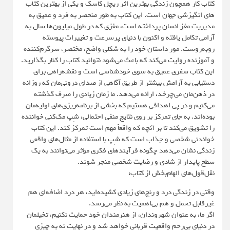
کتاب کار همچون زندگی بهترین اثر ریچل کاسک و یکی از بهترین کتاب
های انگیزشی جهان است. این کتاب به طور منحصر به فرد و عمیق به
مدیریت مغز انسان پرداخته است، مغزی که در طول میلیون‌ها سال به
آرامی تکامل یافته و اکنون با دنیای پرسرعت و تغییرات پیوسته
روبه‌روست. مور داستان خود را به شکلی واضح، مختصر، سرگرم‌کننده
و آموزنده روایت می‌کند که باعث می‌شود نتوانید کتاب را کنار بگذارید.
این کتاب سفری عمیق به سوی خودشناسی است و نقشه‌راهی برای
دستیابی به آرامش بیشتر از طریق آگاهی از صدای درونی‌مان که روزانه
در ذهن‌مان می‌چرخد، ارائه می‌دهد. ما زمان زیادی را صرف گذشته
می‌کنیم و در پی اهدافی هستیم که بخشی از برنامه‌ریزی‌های اولیه‌مان
بوده‌اند. به جای تمرکز بر روی نتایج منفی احتمالی، شِپ مک‌کنی خواننده
را تشویق می‌کند تا بر آنچه که واقعاً مهم است تمرکز کند. این کتاب
خواندنی شخصی و جذاب است که شِپ با استفاده از مثال‌های واقعی
زندگی نشان می‌دهد چگونه فرآیندهای فکری مؤثر می‌توانند به یک
سطح پایدار از شادی و رضایت شخصی منجر شوند.
نقل‌قول‌های الهام‌بخش از کتاب:
وقتی در زندگی درد و رنج‌های زیادی کشیده‌اید، هر درد اضافه‌ای هم
غیرقابل تحمل و هم بی‌اهمیت به نظر می‌رسد.
اگر ما، به عنوان شهروندان، از هنرمندان خود حمایت نکنیم، تخیلمان
در دنیای بی‌رحم واقعیت قربانی خواهد شد و در نهایت نه به چیزی