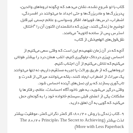
کتاب با تو شروع نشده، نشان می‌دهد که چگونه تروماهای والدین،
پدربزرگ‌ها و مادربزرگ‌ها و حتی اجداد ما می‌توانند در افسردگی،
اضطراب، ترس‌ها، فوبیاها، افکار وسواسی و علائم جسمی غیرقابل
توضیح ما زندگی کنند، چیزی که دانشمندان اکنون آن را “اختلال
استرس پس از سانحه ثانویه” می‌نامند.
نقل‌قول‌های الهام‌بخش از کتاب:
آنچه که در آن زمان نفهمیدم این است که وقتی سعی می‌کنیم از
احساس چیزی دردناک جلوگیری کنیم، اغلب همان درد را بیشتر طولانی
می‌کنیم که تلاش می‌کنیم از آن اجتناب کنیم.
تروماهایی که از طریق وراثت یا تجربه مستقیم داریم، نه تنها می‌توانند
یک میراث از اضطراب ایجاد کنند، بلکه می‌توانند میراثی از قدرت و
تاب‌آوری بسازند که برای نسل‌های آینده احساس شود.
وقتی درگیر می‌شوید، به طور ناخودآگاه احساسات، علائم، رفتارها یا
مشکلات یکی از اعضای قبلی سیستم خانواده خود را به گونه‌ای حمل
می‌کنید که گویی به آن تعلق دارید.
9. کتاب زندگی با روش 80/20: کار کمتر نگرانی کمتر، موفقیت بیشتر
لذت بیشتر (The 80/20 Principle: The Secret to Achieving
More with Less Paperback)