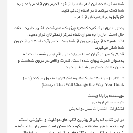
شما منتقل شده. این کتاب شما را از خود قدیمی‌تان آزاد می‌کند و به
شما کمک می‌کند تا در لحظه زندگی کنید.
نقل‌قول‌های الهام‌بخش از کتاب:
به‌طور عمیق درک کنید که تنها چیزی که همیشه در اختیار دارید، لحظه
حال است. حال را به عنوان نقطه تمرکز زندگی‌تان قرار دهید.
لذت همیشه از چیزی بیرون از شما به دست می‌آید، اما شادی از درون
شما شکل می‌گیرد.
قدرتی که بر دیگران تسلط می‌یابد، در واقع نوعی ضعف است که
به‌عنوان قدرت پنهان شده است. قدرت واقعی در درون شماست و
همین حالا در دسترس شما قرار دارد.
4. کتاب 101 نوشته‌ای که شیوه تفکرتان را متحول می‌کند (101
Essays That Will Change the Way You Think)
نویسنده: برایانا ویست
مترجم:صالح اروندی
انتشارات: انتشارات نسل نواندیش
در این کتاب که یکی از بهترین کتاب های موفقیت و انگیزشی است،
نویسنده به طور صادقانه می‌گوید که ممکن است بعضی از مطالب گفته
شده در این کتاب، مشابه گفته‌های دیگران به نظر برسند، اما وقتی