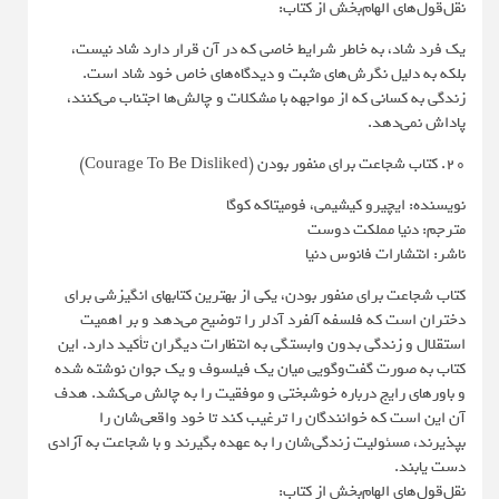
نقل‌قول‌های الهام‌بخش از کتاب:
یک فرد شاد، به خاطر شرایط خاصی که در آن قرار دارد شاد نیست،
بلکه به دلیل نگرش‌های مثبت و دیدگاه‌های خاص خود شاد است.
زندگی به کسانی که از مواجهه با مشکلات و چالش‌ها اجتناب می‌کنند،
پاداش نمی‌دهد.
20. کتاب شجاعت برای منفور بودن (Courage To Be Disliked)
نویسنده: ایچیرو کیشیمی، ‬فومیتاکه کوگا
مترجم: دنیا مملکت دوست
ناشر: انتشارات فانوس دنیا
کتاب شجاعت برای منفور بودن، یکی از بهترین کتابهای انگیزشی برای
دختران است که فلسفه آلفرد آدلر را توضیح می‌دهد و بر اهمیت
استقلال و زندگی بدون وابستگی به انتظارات دیگران تأکید دارد. این
کتاب به‌ صورت گفت‌وگویی میان یک فیلسوف و یک جوان نوشته شده
و باورهای رایج درباره خوشبختی و موفقیت را به چالش می‌کشد. هدف
آن این است که خوانندگان را ترغیب کند تا خود واقعی‌شان را
بپذیرند، مسئولیت زندگی‌شان را به عهده بگیرند و با شجاعت به آزادی
دست یابند.
نقل‌قول‌های الهام‌بخش از کتاب: