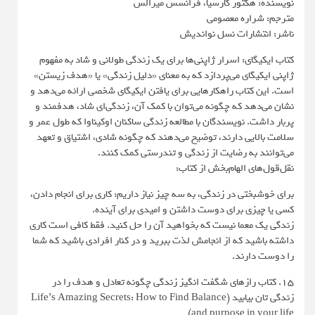
نویسنده: هکتور گارسیا، فرانسس میرالس
مترجم: شراره معصومی
ناشر: انتشارات نسل نواندیش
کتاب ایکیگای: اسرار ژاپنی‌ها برای یک زندگی طولانی و شاد به مفهوم
ژاپنی ایکیگای می‌پردازد که به معنای «دلیل زندگی» یا «هدف زیستن»
است. این کتاب راهکارهایی برای یافتن ایکیگای شخصی ارائه می‌دهد و
نشان می‌دهد که چگونه می‌توان با کمک آن، زندگی‌ای شاد، هدفمند و
پربار داشت. نویسندگان با مطالعه زندگی ساکنان اوکیناوا که طول عمر و
سلامت بالایی دارند، توضیح می‌دهند که چگونه شادی، اشتیاق و تعهد
می‌توانند به رضایت از زندگی و تندرستی کمک کنند.
نقل‌قول‌های الهام‌بخش از کتاب:
برای خوشبختی در زندگی، به سه چیز نیاز داریم: کاری برای انجام دادن،
کسی یا چیزی برای دوست داشتن و امیدی برای آینده.
زندگی یک معما نیست که بخواهید آن را حل کنید. فقط کافی است کاری
داشته باشید که از انجامش لذت ببرید و در کنار افرادی باشید که شما
را دوست دارند.
15. کتاب رازهای شگفت انگیز زندگی چگونه تعادل و هدف را در
زندگی تان بیابید (Life’s Amazing Secrets: How to Find Balance
and purpose in your life)