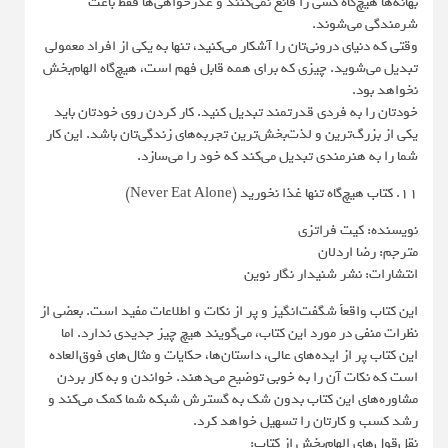
بهانه‌ها هیچ‌گاه کسی را قانع نمی‌کنند و عذرخواهی‌ها فقط باعث
شرمندگی می‌شوند.
وقتی که دنیای درونی‌تان را آشکار می‌کنید، تنها به یکی از افراد معمولی
تبدیل می‌شوید. چیزی که برای همه قابل فهم است، هیچ‌گاه الهام‌بخش
نخواهد بود.
خودتان را به فردی قدرتمند تبدیل کنید. کار کردن روی خودتان باید
یکی از بزرگ‌ترین و لذت‌بخش‌ترین تجربه‌های زندگی‌تان باشد. این کار
شما را به هنرمندی تبدیل می‌کند که خود را می‌سازد.
11. کتاب هیچ‌گاه تنها غذا نخورید (Never Eat Alone)
نویسنده: کیت فراتزی
مترجم: رضا اردلان
انتشارات: نشر شنیدار نگار نوین
این کتاب واقعاً شگفت‌انگیز و پر از نکات و اطلاعات مفید است. بعضی از
نظرات منفی در مورد این کتاب، می‌گویند هیچ چیز جدیدی ندارد. اما
این کتاب پر از ایده‌های عالی، داستان‌ها، حکایات و مثال‌های فوق‌العاده
است که نکات آن را به خوبی توضیح می‌دهند. خواندن و به کار بردن
مشاوره‌های این کتاب بدون شک به گسترش شبکه شما کمک می‌کند و
رشد کسب و کارتان را تسهیل خواهد کرد.
نقل‌قول‌های الهام‌بخش از کتاب: