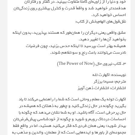
خود و دنیا را از زاویه‌ای کاملاً متفاوت ببینید. در گفتار و رفتارتان
هدفمندتر خواهید شد و واقعاً قدرت و کنترل بیشتری روی زندگی‌تان
احساس خواهید کرد.
نقل‌قول‌های الهام‌بخش از کتاب:
عشق واقعی یعنی دیگران را همان‌طور که هستند بپذیرید، بدون اینکه
بخواهید آن‌ها را تغییر دهید.
همیشه بهتر است بپرسید تا اینکه حدس بزنید، چون فرضیات
نادرست می‌توانند باعث رنج و سوءتفاهم شوند.
3. کتاب نیروی حال (The Power of Now)
نویسنده: اکهارت تله
مترجم: مسیحا برزگر
انتشارات: انتشارات ذهن آویز
اکهارت توله یک معلم روحانی است که شما را راهنمایی می‌کند تا یاد
بگیرید چگونه در حال زندگی کنید و چطور به ذهنتان که همیشه در
حال پرحرفی است، آگاه باشید. او به شما نشان می‌دهد که چگونه با
احساسات دردناک روبه‌رو شوید و چگونه از خودشناسی پیش‌فرض‌تان
بیدار شوید؛ یعنی همان فردی که فکر می‌کنید هستید، اما در واقع فقط
مجموعه‌ای از باورها و ایده‌هایی است که از معلمان، والدین و مذهب به