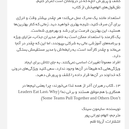
کشف و پرورش آنچه که در درونشان است تمرکز کنیم.
نقل‌قول‌های الهام‌بخش از کتاب:
استعداد مانند یک محرک عمل می‌کند؛ هر چقدر بیشتر وقت و انرژی
برای آن صرف کنید، نتیجه بهتری خواهید دید. زمانی که کنار بهترین‌ها
هستید، این بهترین فرصت برای رشد و بهره‌وری شماست.
یک کارمند با استعداد ممکن است به خاطر مدیران جذاب، مزایای ویژه
و برنامه‌های آموزشی عالی به شرکتی بپیوندد، اما این که چقدر در آنجا
می‌ماند و چقدر کارآمد است، به رابطه‌اش با مدیر مستقیمش بستگی
دارد.
افراد معمولاً تغییرات اساسی نمی‌کنند. به جای تلاش برای ایجاد
ویژگی‌هایی که طبیعتاً در آن‌ها وجود ندارد، سعی کنید ویژگی‌های درونی
که خداوند در آن‌ها قرار داده را کشف و پرورش دهید.
13. کتاب رهبران آخر از همه غذا می‌خورند: چرا بعضی تیم‌ها در
همکاری با هم موفق هستند و برخی نه؟ (Leaders Eat Last: Why
Some Teams Pull Together and Others Don’t)
نویسنده: سایمون سینک
مترجم: الهام نورانی پور
انتشارات: آریانا قلم