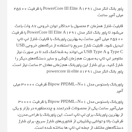
پاور بانک انکر مدل PowerCore III Elite A1291 با ظرفیت 25600
میلی آمپر ساعت
قابلیت شارژ همزمان 4 محصول با حداکثر توان خروجی 87 وات باعث
می‌شود تا پاور بانک انکر مدل PowerCore III Elite A1291 با ظرفیت
25600 میلی آمپر ساعت به بهترین پاوربانک با قابلیت شارژ لپ تاپ
تبدیل شود. قابلیت شارژ سریع با استفاده از درگاه‌های خروجی USB
Type C و USB Type A می تواند به شما کمک کند تا در صورت نیاز
علاوه‌بر لپ تاپ به صورت هم زمان گوشی و سایر دستگاه‌های دیگر را
شارژ کنید. برای شارژ این پاوربانک هم زمانی معادل 3 ساعت نیاز است.
پاور بانک انکر مدل powercore iii elite a1291
پاوربانک باسئوس مدل Bipow PPDML-N01 ظرفیت 30000 میلی
آمپر
پاوربانک باسئوس مدل Bipow PPDML-N01 با ظرفیت 30000
میلی‌آمپر ساعت یکی از محصولات قدرتمند و چندمنظوره در بازار و یکی
از بهترین پاوربانک برای لپ تاپ است. این پاوربانک با طراحی مدرن،
ظرفیت بالا و توانایی پشتیبانی از فناوری‌های شارژ سریع، برای شارژ
دستگاه‌های مختلف از جمله لپ تاپ ها ساخته شده است.