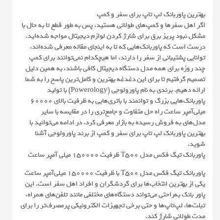
بهترین پاوربانک لپ تاپ برای سفر و کمپ
اگر اهل سفرها و کمپ‌های طولانی هستید، پس به طور قطع تا به حال با
مشکل نبود پریز برق برای شارژ کردن لوازم دیجیتال مواجه شده‌اید.
درست است که پاوربانک‌هایی که تا به اینجای مقاله معرفی شده‌اند،
توانایی پشتیبانی از سفر را دارند، اما هیچکدام نمی‌توانند برای کمپ
چند روزه برای همه مدل دستگاه دیجیتال کافی باشند، به همین دلیل
تصمیم گرفتیم تا برای این دغدغه بهترین و کامل‌ترین پاسخ را به شما
ارائه دهیم. برندی به نام پاورولوجی (Powerology) با تولید
پاوربانک‌هایی بزرگ و توانمند با باتری‌هایی به ظرفیت بالای 60000
میلی‌آمپر ساعت راه حل متفاوت و جامع‌تری را در مقایسه با سایر
مدل‌های به فروش رسیده به بازار معرفی کرد. در ادامه می‌توانید با
بهترین پاوربانک لپ تاپ برای سفر و کمپ از برند پاورولوجی آشنا
شوید.
پاوربانک تیگ فکس مدل T500 ظرفیت 150000 میلی آمپر ساعت
پاوربانک تیگ فکس مدل T500 با ظرفیت 150000 میلی‌آمپر ساعت
یکی از بهترین انتخاب‌ها برای گردشگران و افراد اهل سفر است. این
پاور بانک به‌راحتی می‌تواند دستگاه‌های مختلفی مانند تلفن‌های همراه،
تبلت‌ها، لپ‌تاپ‌ها و حتی برخی تجهیزات الکترونیکی پرمصرف‌تر را برای
مدت طولانی شارژ کند.