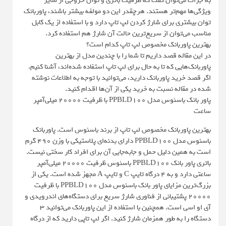
به جرات می‌توان گفت که ظرفیت باتری و توان خروجی از سایر
ویژگی‌ها مهم‌تر هستند. هرچقدر این دو مولفه بیشتر باشند، پاوربانک
توان بیشتری برای شارژ کردن لپ تاپ دارد و با استفاده از یک کابل
مناسب می‌توان از سریع‌ترین حالت آن شارژ هم استفاده کرد.
بهترین پاوربانک مخصوص لپ تاپ کدام است؟
در این مقاله قصد داریم تا شما را با چندین مدل از بهترین
پاوربانک‌هایی که تا به حال برای لپ تاپ استفاده شده‌اند، آشنا کنیم.
اگر قصد خرید پاوربانک دارید، می‌توانید با توجه به اطلاعات نوشته
شده در مقاله نسبت به خرید یکی از آن‌ها اقدام کنید.
پاور بانک باسئوس مدل PPBLD100 با ظرفیت 20000 میلی‌آمپر
ساعت
بهترین پاوربانک مخصوص لپ تاپ از برند باسئوس است. پاوربانک
باسئوس مدل PPBLD100 دارای بدنه‌ای پلاستیکی با وزن 490 گرم
است به همین دلیل حمل و جابه‌جایی آن برای افراد کار سختی نیست.
باتری پاور بانک PPBLD100 باسئوس ظرفیت 20000 میلی‌آمپر
ساعتی دارد و به 4 درگاه تایپ C و ‌تایپ A مجهز شده است. یکی از
بزرگ‌ترین مزایای پاور بانک باسئوس مدل PPBLD100 با ظرفیت
20000 پشتیبانی از فناوری شارژ سریع برای دستگاه‌های اندرویدی و
آی او اسی است. همچنین با استفاده از این پاوربانک می‌توانید 3
دستگاه را به طور همزمان شارژ کنید. اگر لپ تاپی دارید که از درگاه