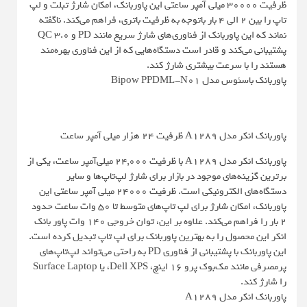
ظرفیت 30000 میلی آمپر ساعتی این پاوربانک، امکان شارژ تبلت و لپ
تاپ را بین 2 الی 4 بار باتوجه به ظرفیت باتری، فراهم می‌کند. ناگفته
نماند که این پاوربانک از فناوری‌های شارژ سریع مانند PD و QC 3.0
پشتیبانی می‌کند و قادر است دستگاه‌هایی که از این فناوری بهره‌مند
هستند را با سرعت بیشتری شارژ کند.
پاوربانک باسئوس مدل Bipow PPDML-N01
پاوربانک انکر مدل A1289 ظرفیت 24 هزار میلی آمپر ساعت
پاوربانک انکر مدل A1289 با ظرفیت ۲۴,۰۰۰ میلی‌آمپر ساعت، یکی از
برترین گزینه‌های موجود در بازار برای شارژ لپ‌تاپ‌ها و سایر
دستگاه‌های الکترونیکی است. ظرفیت 24000 میلی آمپر ساعتی این
پاوربانک، امکان شارژ برای لپ تاپ‌های متوسط تا 50 وات ساعت حدود
2 بار را فراهم می‌کند. علاوه بر این، توان خروجی 140 وات پاور بانک
انکر این محصول را به بهترین پاوربانک برای لپ تاپ تبدیل کرده است.
این پاوربانک با پشتیبانی از فناوری PD به راحتی می‌تواند لپ‌تاپ‌های
پرمصرفی مانند مک‌بوک پرو ۱۶ اینچ، Dell XPS، یا Surface Laptop
را شارژ کند.
پاوربانک انکر مدل A1289