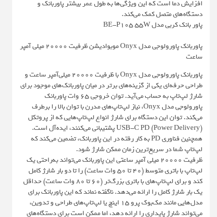
افزایش دما است که این ویژگی‌ها به طول عمر بیشتر پاوربانک و
دستگاه‌های متصل کمک می‌کند.
پاور بانک کربی مدل BE-P105 55W
پاوربانک پاورولوجی مدل Onyx موبوادیشن ظرفیت 20000 میلی آمپر
ساعت
پاوربانک پاورولوجی مدل Onyx با ظرفیت ۲۰۰۰۰ میلی‌آمپر ساعت و
طراحی حرفه‌ای یکی از گزینه‌های برتر در میان پاوربانک‌های موجود برای
شارژ لپ‌تاپ به حساب می‌آید. توان خروجی ۶۵ وات پاوربانک
پاورولوجی مدل Onyx، نیاز لپ‌تاپ‌های مدرن با توان بالا را برطرف
می‌کند. توان این دستگاه برای شارژ انواع لپ‌تاپ‌هایی که از پروتکل
USB-C PD (Power Delivery) پشتیبانی می‌کنند، ایده‌آل است.
همچنین فناوری PD به کار رفته در این پاوربانک، تضمین می‌کند که
لپ‌تاپ شما در سریع‌ترین زمان ممکن شارژ شود.
ظرفیت 20000 میلی آمپر ساعتی این پاوربانک می‌تواند به‌راحتی یک
لپ‌تاپ با باتری متوسط (۴۰ تا ۵۰ وات ساعت) را تا دو بار شارژ کامل
کند و برای لپ‌تاپ‌های با باتری بزرگ‌تر (۶۰ تا ۸۰ وات ساعت) حداقل
یک بار شارژ کامل را ارائه می‌دهد. ناگفته نماند که این پاوربانک برای
مدل‌هایی مانند مک‌بوک پرو ۱۵ اینچ یا لپ‌تاپ‌های طراحی و تدوین،
می‌تواند شارژ پایداری را ارائه دهد، اما ممکن است برای دستگاه‌های