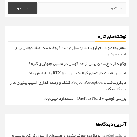
جستجو
برای:
نوشته‌های تازه
تمامی محصولات فراری تا پایان سال ۲۰۲۷ فروخته شد؛ صف طولانی برای
اسب سرکش
چگونه از داغ شدن بیش از حد گوشی در ماشین جلوگیری کنیم؟
ایسوس قیمت کارت‌های گرافیک سری RTX 50 را افزایش داد
مایکروسافت با Project Perception کشف و وصله گذاری آسیب پذیری ها را
خودکار میکند
بررسی گوشی OnePlus Nord 6؛ استاندارد خیلی بالا!
آخرین دیدگاه‌ها
مرتضی افخم
در
پردازنده معرفی‌نشده 6 هسته‌ای از سری کراکن پوینت با