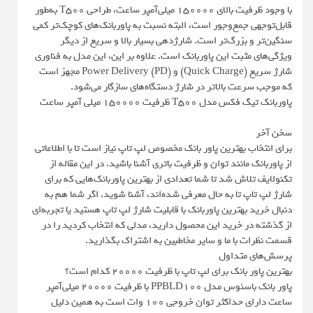
با وجود ظرفیت بالای 150000 میلی‌آمپر ساعت، طراحی T500 به‌طور
قابل‌توجهی جمع‌وجور است، البته نسبت به پاوربانک‌های کوچک‌تر کمی
سنگین‌تر و بزرگ‌تر است. شارژدهی بسیار بالا و سریع از دیگر
ویژگی‌های مثبت این پاوربانک است. علاوه بر این، این مدل به فناوری
شارژ سریع (Quick Charge) و Power Delivery (PD) مجهز است
که موجب سرعت بالاتر در شارژ دستگاه‌های سازگار می‌شود.
پاوربانک تیگ فکس مدل T500 ظرفیت 150000 میلی آمپر ساعت
سخن آخر
برای انتخاب بهترین پاور بانک مخصوص لپ تاپ نیاز است تا با اطلاعاتی
از پاوربانک مانند توان و ظرفیت باتری آشنا باشید. در این مقاله از
تکنولایف تلاش شد تا شما تعدادی از بهترین پاوربانک‌هایی که برای
شارژ لپ تاپ تا به حال معرفی شده‌اند، آشنا شوید. اگر شما هم به
دنبال خرید بهترین پاوربانک با قابلیت شارژ لپ تاپ هستید یا تجربه‌ای
از گذشته در خرید این محصول دارید، مدلی که انتخاب کردید را در
قسمت نظرات با ما و سایر مخاطبین به اشتراک بگذارید.
پرسش‌های متداول
بهترین پاور بانک برای لپ تاپ با ظرفیت 20000 کدام است؟
پاور بانک باسئوس مدل PPBLD100 با ظرفیت 20000 میلی‌آمپر
ساعت دارای حداکثر توان خروجی 100 وات است به همین دلیل