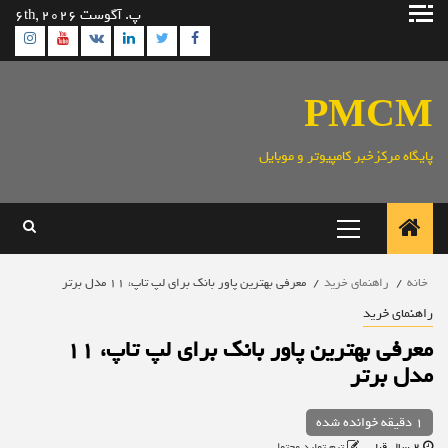
رش
پ. آگوست 6th, 2026
ه
ram
utube
Linkedin
Twitter
VK
Facebook
حتوا
PMCM
پایگاه مرکزخبر کامپیوتر و موبایل
منوی
اصلی
خانه
راهنمای خرید
معرفی بهترین پاور بانک برای لپ تاپ، 11 مدل برتر
راهنمای خرید
معرفی بهترین پاور بانک برای لپ تاپ، 11
مدل برتر
1 دقیقه خوانده شده
2 سال قبل
تیم تولید محتوا