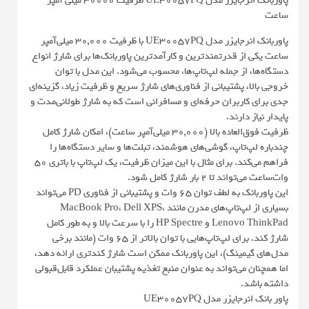
پاوربانک انرجایزر مدل UE30057PQ ظرفیت 30000 میلی آمپر
ساعت
پاوربانک انرجایزر مدل UE30057PQ با ظرفیت ۳۰,۰۰۰ میلی‌آمپر
ساعت یکی از قدرتمندترین و کارآمدترین پاوربانک‌ها برای شارژ انواع
دستگاه‌ها، از جمله لپ‌تاپ‌ها، محسوب می‌شود. این مدل با توان
خروجی بالا، پشتیبانی از فناوری‌های شارژ سریع و ظرفیت زیاد، گزینه‌ای
جدی برای کاربران حرفه‌ای و مسافرانی است که به شارژ طولانی‌مدت و
پایدار نیاز دارند.
ظرفیت فوق‌العاده بالا (۳۰,۰۰۰ میلی‌آمپر ساعت)، امکان شارژ کامل
چندباره لپ‌تاپ، گوشی‌های هوشمند، تبلت‌ها و سایر دستگاه‌ها را
فراهم می‌کند. برای مثال با این میزان ظرفیت، یک لپ‌تاپ با باتری ۵۰
وات‌ساعت می‌تواند تا ۲ بار شارژ کامل شود.
این پاوربانک به لطف توان ۶۵ وات و پشتیبانی از فناوری PD می‌تواند
بسیاری از لپ‌تاپ‌های مدرن مانند MacBook Pro، Dell XPS،
Lenovo ThinkPad و HP Spectre را با سرعت بالا و به طور کامل
شارژ کند. برای لپ‌تاپ‌هایی با توان بالاتر از ۶۵ وات (مانند برخی
مدل‌های گیمینگ)، این پاوربانک ممکن است شارژ کندتری ارائه دهد،
اما همچنان می‌تواند به عنوان منبع تغذیه پشتیبان عملکرد قابل‌قبولی
داشته باشد.
پاور بانک انرجایزر مدل UE30057PQ