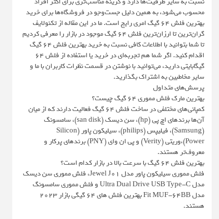
نسبت به سایر ظرفیت‌ها دارد و گزینه مناسب‌تری برای اکثر افراد
محسوب می‌شود، به همین دلیل جست‌وجو در فروشگاه‌ها برای خرید
بهترین فلش 64 گیگ امری رایج است. ما در این مقاله از تکنولایف
گران‌ترین تا ارزان‌ترین فلش 64 گیگ موجود در بازار را معرفی کردیم
تا شما بتوانید با اطلاعات کافی نسبت به خرید بهترین فلش 64 گیگ
اقدام کنید. اگر شما هم تجربه‌ای در خرید یا استفاده از فلش 64
گیگابایتی دارید، می‌توانید با نوشتن در قسمت نظرات کاربران با ما و
سایر مخاطبین به اشتراک بگذارید.
پرسش‌های متداول
بهترین مارک فلش مموری 64 گیگ چیست؟
کمپانی‌های مختلفی در ساخت فلش 64 گیگ فعالیت دارند که از میان
آن‌ها برندهای اچ پی (hp)، سن دیسک (san disk)، سامسونگ
(Samsung)، فیلیپس (philips)، سیلیکون پاور (Silicon
Power)،وریتی (Verity) و پی ان وای (PNY) برندهای پرکار و
معروف‌تر هستند.
بهترین فلش 64 گیگ با سرعت بالا در بازار کدام است؟
فلش مموری سیلیکون پاور مدل Jewel J01، فلش مموری سن دیسک
مدل Ultra Dual Drive USB Type-C و فلش مموری سامسونگ
مدل Fit MUF-64BB بهترین فلش های 64 گیگی بازار 2023
هستند.