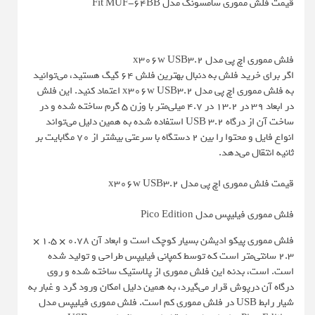
قیمت فلش مموری سامسونگ مدل Fit MUF-64BB
فلش مموری اچ پی مدل x306w USB3.2
اگر برای خرید فلش به دنبال بهترین فلش 64 گیگ هستید، می‌توانید
به فلش مموری اچ پی مدل x306w USB3.2 اعتماد کنید. این فلش
در ابعاد 39 در 13.2 در 4.7 میلی‌متر با وزن 5 گرم ساخته شده و در
ساخت آن از درگاه USB 3.2 استفاده شده به همین دلیل می‌تواند
انواع فایل و محتوا را بین 2 دستگاه با سرعتی بیشتر از 70 مگابایت بر
ثانیه انتقال می‌دهد.
قیمت فلش مموری اچ پی مدل x306w USB3.2
فلش مموری فیلیپس مدل Pico Edition
فلش مموری پیکو ادیشن بسیار کوچک است و ابعاد آن 0.78 × 1.5 ×
2.3 سانتی‌متر است که توسط کمپانی فیلیپس طراحی و تولید شده
است. است، بدنه این فلش مموری از پلاستیک ساخته شده و روی
درگاه آن درپوش قرار می‌گیرد، به همین دلیل امکان ورود گرد و غبار به
شیار رابط USB در فلش مموری کم است. فلش مموری فیلیپس مدل