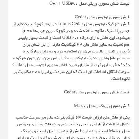
قیمت فلش مموری وریتی مدل O511 USB3.0
فلش مموری لوتوس مدل Cedar
فلش 64 گیگ لوتوس مدل Lotous Cedar در ابعاد کوچک با بدنه‌ای از
جنس پلاستیک مقاوم ساخته شده و در کوچک‌ترین جیب‌ها هم جا
می‌شود. این فلش دارای درگاه USB 2.0 است و قیمت بسیار پایینی
هم نسبت به سایر فلش‌های 64 گیگابایت دارد. از این فلش برای
ذخیره و انتقال اطلاعات می‌توان استفاده کرد و به دلیل سازگاری با
سیستم عامل‌های ویندوز، لینوکس و مک او اس می‌توان بدون هرگونه
دغدغه خریداری کرد. از مزایای خرید فلش مموری لوتوس مدل Cedar
سرعت انتقال اطلاعات آن است که این سرعت برابر با 480 مگابایت بر
ثانیه است.
قیمت فلش مموری لوتوس مدل Cedar
فلش مموری ریوکس مدل M-06
یکی از فلش‌های ارزان قیمت 64 گیگابایتی که علاوه‌بر سرعت مناسب
انتقال اطلاعات از طراحی زیبایی هم بهره می‌برد، فلش مموری ریوکس
مدل M-06 است. بدنه این فلش از جنس استیل است و به رنگ
طلایی در بازار به فروش می‌‌رسد. طراحی آن شبیه کلید است و دارای