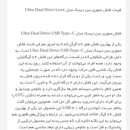
قیمت فلش مموری سن دیسک مدل Ultra Dual Drive Luxe
فلش مموری سن دیسک مدل Ultra Dual Drive USB Type-C
یکی از بهترین فلش های 64 گیگی که تا به امروز معرفی شده، فلش
مموری سن دیسک مدل Ultra Dual Drive USB Type-C است. به
دلیل طراحی متفاوتی که در قسمت درگاه‌های این فلش 64 گیگابایتی
وجود دارد، همه افراد می‌توانند از آن استفاده کنند. روی بدنه این
فلش یک شاسی قابل حرکت وجود دارد که در صورت جابه‌جایی به
سمت چپ و راست یکی از دو درگاه قرار داده شده درون فلش به
بیرون می‌آیند. این فلش دارای 2 درگاه تایپ A و تایپ C است به
همین خاطر با تمامی سیستم عامل‌ها سازگاری دارد و علاوه‌بر ویندوز و
مک او اس به خاطر تایپ سی می‌تواند دغدغه به همراه داشتن OTG را
برای افراد دارای اندروید به طور کل حل کند. همچنین می‌توان گفت
بخاطر سرعت خواندن درگاه USB 3.1 این محصول جز یکی از بهترین
فلش 64 گیگ usb3 شناخته می‌شود. در ارتباط با ویژگی‌های ظاهری هم
می‌توان به این نکته اشاره کرد که جنس بدنه این محصول ترکیبی از
پلاستیک و فلز است و علاوه‌بر زیبایی دارای ابعاد مناسبی هم است.