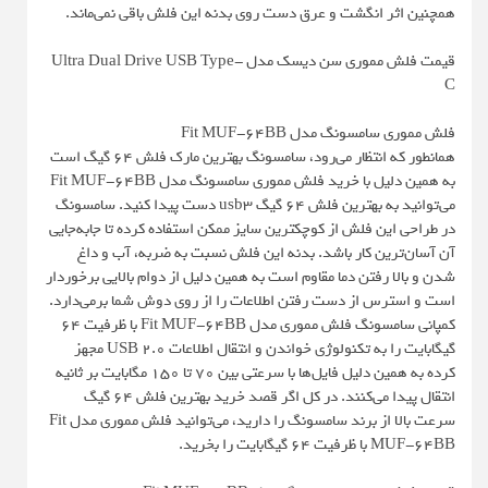
همچنین اثر انگشت و عرق دست روی بدنه این فلش باقی نمی‌ماند.
قیمت فلش مموری سن دیسک مدل Ultra Dual Drive USB Type-
C
فلش مموری سامسونگ مدل Fit MUF-64BB
همانطور که انتظار می‌رود، سامسونگ بهترین مارک فلش 64 گیگ است
به همین دلیل با خرید فلش مموری سامسونگ مدل Fit MUF-64BB
می‌توانید به بهترین فلش 64 گیگ usb3 دست پیدا کنید. سامسونگ
در طراحی این فلش از کوچکترین سایز ممکن استفاده کرده تا جابه‌جایی
آن آسان‌ترین کار باشد. بدنه این فلش نسبت به ضربه، آب و داغ
شدن و بالا رفتن دما مقاوم است به همین دلیل از دوام بالایی برخوردار
است و استرس از دست رفتن اطلاعات را از روی دوش شما برمی‌دارد.
کمپانی سامسونگ فلش مموری مدل Fit MUF-64BB با ظرفیت 64
گیگابایت را به تکنولوژی خواندن و انتقال اطلاعات USB 2.0 مجهز
کرده به همین دلیل فایل‌ها با سرعتی بین 70 تا 150 مگابایت بر ثانیه
انتقال پیدا می‌کنند. در کل اگر قصد خرید بهترین فلش 64 گیگ
سرعت بالا از برند سامسونگ را دارید، می‌توانید فلش مموری مدل Fit
MUF-64BB با ظرفیت 64 گیگابایت را بخرید.