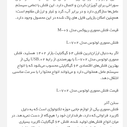
سوراخی برای آویزان کردن و اتصال دارد. این فلش با تمامی سیستم
عامل‌ها سازگاری دارد و در برابر آب، گرد و غبار و لرزش مقاوم است؛
همچنین امکان بازیابی فایل های پاک شده در این محصول وجود دارد.
قیمت فلش مموری ریوکس مدل M-06
فلش مموری لوتوس مدل L-702
اگر به دنبال ارزان‌ترین فلش 64 گیگابایت بازار 1402 هستید، فلش
مموری لوتوس مدل L-702 با بهره‌مندی از رابط USB.02 یکی از
بهترین فلش‌های اقتصادی 64 گیگابایتی محسوب می‌شود که با انواع
سیستم عامل همخوانی دارد و می‌تواند انواع محتوا را با سرعت مناسبی
انتقال دهد.
قیمت فلش مموری لوتوس مدل L-702
سخن آخر
فلش مموری یکی از لوازم جانبی حوزه تکنولوژی است که به دلیل
کاربرد فراوانی که دارد، طرفداران خود را هیچگاه از دست نمی‌دهد. در
میان انواع فلش‌های تولید شده، فلش 64 گیگابایت کاربرد بسیاری