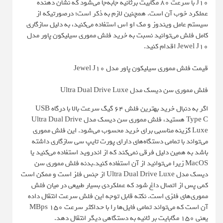
J10 با سرعت 80 مگابیت برثانیه جابه‌جا می‌شود که نشان دهنده
عملکرد خوب آن است. همچنین لازم به ذکر است؛ درصورتیکه از
سیستم عامل ویندوز و مک او اس استفاده می‌کنید، به دلیل سازگاری
کامل فلش می‌توانید نسبت به خرید فلش مموری سیلیکون پاور مدل
Jewel J10 اقدام کنید.
قیمت فلش مموری سیلیکون پاور مدل Jewel J10
فلش مموری سن دیسک مدل Ultra Dual Drive Luxe
اگر به دنبال خرید بهترین فلش 64 گیگ سرعت بالا با درگاه USB
Type C هستید، فلش مموری سن دیسک مدل Ultra Dual Drive
Luxe گزینه مناسبی برای خرید محسوب می‌شود. این فلش مموری
می‌تواند با تمامی دستگاه‌های دارای پورت تایپ سی سازگاری داشته
باشد به همین دلیل فرقی نمی‌کند که از اندروید استفاده می‌کنید یا
MacOS زیرا می‌توانید از آن استفاده کنید.بدنه فلش مموری سن
دیسک مدل Ultra Dual Drive Luxe از جنس فلز است و ممکن است
کمی پس از اتصال داغ شود که عملکردی بسیار طبیعی در میان فلش
مموری‌های فلزی است. نکته قابل توجه این فلش سرعت انتقال داده
آن است که می‌تواند تمامی فایل‌ها را با حداکثر سرعت 150 MBps
یعنی 150 مگابایت بر ثانیه به دستگاهی دیگر انتقال دهد.