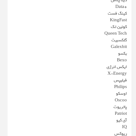
دیتا پلاس
+Data
کینگ فست
KingFast
کوئین تک
Queen Tech
گلکسبیت
Galexbit
بکسو
Bexo
ایکس انرژی
X-Energy
فیلیپس
Philips
اوسکو
Oscoo
پاتریوت
Patriot
آی کیو
IQ
ریوکس