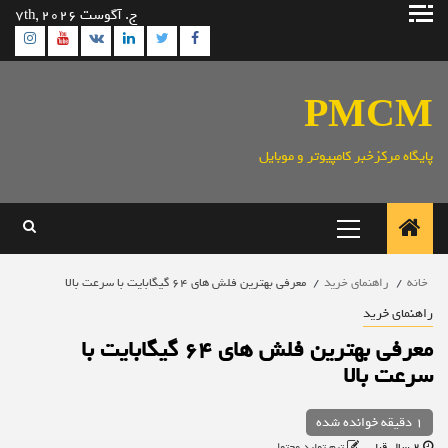
رش
ج. آگوست 7th, 2026
ه
ram
utube
Linkedin
Twitter
VK
Facebook
حتوا
PMCM
پایگاه مرکزخبر کامپیوتر و موبایل
منوی
اصلی
خانه
راهنمای خرید
معرفی بهترین فلش های 64 گیگابایت با سرعت بالا
راهنمای خرید
معرفی بهترین فلش های 64 گیگابایت با
سرعت بالا
1 دقیقه خوانده شده
2 سال قبل
تیم تولید محتوا