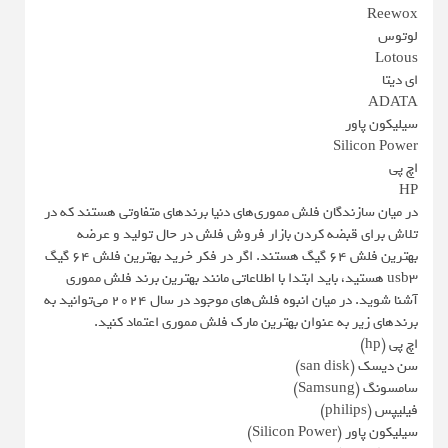
Reewox
لوتوس
Lotous
ای دیتا
ADATA
سیلیکون پاور
Silicon Power
اچ پی
HP
در میان سازندگان فلش مموری‌های دنیا برندهای متفاوتی هستند که در
تلاش برای قبضه کردن بازار فروش فلش در حال تولید و عرضه
بهترین فلش 64 گیگ هستند. اگر در فکر خرید بهترین فلش 64 گیگ
usb3 هستید، باید ابتدا با اطلاعاتی مانند بهترین برند فلش مموری
آشنا شوید. در میان انبوه فلش‌های موجود در سال 2024 می‌توانید به
برندهای زیر به عنوان بهترین مارک فلش مموری اعتماد کنید.
اچ پی (hp)
سن دیسک (san disk)
سامسونگ (Samsung)
فیلیپس (philips)
سیلیکون پاور (Silicon Power)