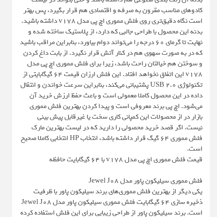
کادوهای مناسب مقرون به صرفه و اقتصادی هم قرار بگیرد، پس بهتر
است نگاه دقیق‌تری روی فلش مموری اچ پی مدل v178 داشته باشید.
بدنه این محصول با طراحی جالبی که دارد، از پلاستیک ساخته شده و
نهایت تا گرمای 60 درجه را می‌تواند دوام بیاورد، بنابراین مراقب باشید
که در به صورت سهوی هم در کنار آتش قرار نگیرد. از بابت داغ کردن
و سوختن هم خیالتان راحت باشد، زیرا برای فلش مموری اچ پی مدل
v178 این اتفاق نخواهد افتاد. این فلش ارزان قیمت 64 گیگابایتی از
تکنولوژی USB 2.0 پشتیبانی می‌کند، بنابراین سرعت خواندن و انتقال
داده در این محصول کاملا معمولی است و باعث حفظ ارزش خرید آن
می‌شود. اچ پی برند معروفی است و پیدا کردن بهترین فلش مموری
بازار در از محصولات این کمپانی کاری سخت یا غیرقابل پیش بینی
نیست. اگر قصد خرید محصولی را دارید که در لیست بهترین مارک
فلش مموری 64 گیگ قرار داشته باشد، انتخاب HP انتخابی کاملا صحیح
است.
قیمت فلش مموری اچ پی مدل v178 با 64 گیگابایت حافظه
فلش مموری سیلیکون پاور مدل Jewel J08
یکی دیگر از بهترین فلش مموری‌های برند سیلیکون پاور با ظرفیت
ذخیره سازی 64 گیگابایت فلش مموری سیلیکون پاور مدل Jewel J08
است. برند سیلیکون پاور از طراحی زیبایی برای این فلش استفاده کرده