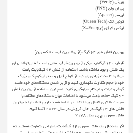
وریتی (Verity)
پی ان وای (PNY)
اپیسر (Apacer)
کوئین تک (Queen Tech)
ایکس انرژی (X-Energy)
بهترین فلش های 64 گیگ (از بیشترین قیمت تا کمترین)
ظرفیت 64 گیگابایت یکی از بهترین ظرفیت‌هایی است که می‌تواند برای
یک فلش وجود داشته باشد. استفاده از فلش 64 گیگابایت باعث
می‌شود تا مدت زیادی بتوانید از انواع فایل و محتوای کوچک و بزرگ
خود با حجم متفاوت نگهداری کنید و از پر شدن دستگاه‌های خود مانند
گوشی، تبلت و لپ تاپ جلوگیری کنید؛ همچنین استفاده از بهترین فلش
64 گیگ usb3 باعث می‌شود تا اطلاعات میان دستگاه‌های مختلف با
سرعت بالاتری انتقال پیدا کند. در ادامه قصد داریم تا شما را با بهترین
فلش های 64 گیگ در حال فروش در سال 2024 آشنا کنیم.
فلش مموری اچ پی مدل v178
اگر به دنبال یک فلش مموری 64 گیگابایت با طراحی متفاوت هستید که
بدنه آن رنگ بندی متنوعی هم داشته باشد و حتی بتواند در لیست