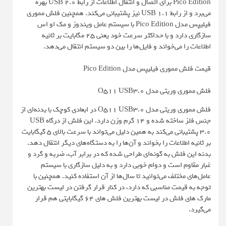
Pico Edition برای اتصال و انتقال اطلاعات از رابط USB 2.0 بهره
می‌برد و از رابط USB 1.1 نیز پشتیبانی می‌کند. همچنین فلش مموری
فیلیپس مدل Pico Edition با سیستم عامل ویندوز و مک او اس
سازگاری دارد و با حداکثر سرعت خود یعنی 25 مگابایت بر ثانیه
اطلاعات را می‌خواند و فایل‌ها را بین دو سیستم انتقال می‌دهد.
قیمت فلش مموری فیلیپس مدل Pico Edition
فلش مموری وریتی مدل O511 USB3.0
فلش مموری وریتی مدل O511 USB3.0 در ابعادی کوچک با بدنه‌ای از
جنس فلز ساخته شده و 14 گرم وزن دارد. این فلش از درگاه USB
3.0 پشتیبانی می‌کند به همین دلیل می‌تواند با سرعت بالای 5 گیگابایت
بر ثانیه اطلاعات را بخواند و آن‌ها را به دستگاه‌های دیگر انتقال دهد.
بدنه این فلش به گونه‌ای طراحی شده که در برابر آب، ضربه و گرد و
غبار مقاوم است و دوام خوبی دارد و به دلیل سازگاری با سیستم
عامل‌های مختلف می‌توانید تا سال‌ها از آن استفاده کنید. همچنین با
توجه به قیمت مناسبی که دارد، در کنار قرار گرفتن در لیست بهترین
مارک های فلش در لیست بهترین فلش های 64 گیگابایتی هم قرار
می‌گیرد.