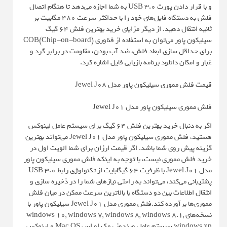
و با قرار دادن پورت USB 3.0 به شما اجازه می‌دهد تا هنگام اتصال
فلش به دستگاه فایل‌های خود را با حداکثر سرعت 480 مگابیت بر
ثانیه انتقال دهید. از دیگر مزایای خرید بهترین فلش 64 گیگ
سیلیکون پاور می‌توان به استفاده از فناوری (COB(Chip-on-board
برای حداقل سازی ابعاد فلش، ضد آب بودن، مقاومت در برابر گرد و
غبار و امکان دانلود برنامه بازیابی فایل اشاره کرد.
قیمت فلش مموری سیلیکون پاور مدل Jewel J08
فلش مموری سیلیکون پاور مدل Jewel J01
اگر به دنبال خرید بهترین فلش 64 گیگ برای سیستم عامل لینوکس
هستید، فلش مموری سیلیکون پاور مدل Jewel J01 می‌تواند بهترین
گزینه پیش روی شما باشد. اگر قیمت ارزان برای شما الویت اول در
خرید فلش مموری نیست، با توجه به اینکه فلش مموری سیلیکون پاور
مدل Jewel J01 با ظرفیت 64 گیگابایت از تکنولوژی رابط USB 3.0
پشتیبانی می‌کند، می‌تواند به راحتی نیازهای شما را در ذخیره سازی و
انتقال اطلاعات بین دو دستگاه با بالاترین سرعت ممکن در میان فلش
مموری‌ها برآورده کند.فلش مموری مدل Jewel J01 سیلیکون پاور با
نسخه‌های windows 10, windows 7, windows 8, windows 8.1,
windows xp سیستم عامل ویندوز ، مک او اس Mac OS و لینوکس