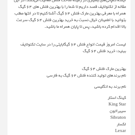
اینکه کمپانی‌های بسیاری در زمینه ساخت فلش فعالیت می‌کنند، در این
مقاله از تکنولایف قصد داریم تا شما را با بهترین فلش های 64 گیگ
همراه با معرفی بهترین مارک فلش 64 گیگ آشنا کنیم تا در انتها مطلب
بتوانید با اطمینان خیال نسبت به خرید بهترین فلش 64 گیگ سرعت
بالا اقدام کرده باشید، پس تا پایان همراه ما باشید.
لیست امروز قیمت انواع فلش 64 گیگابایتی را در سایت تکنولایف
ببنید: خرید فلش ۶۴ گیگ
بهترین مارک فلش 64 گیگ
نام برندهای تولید کننده فلش 64 گیگ به فارسی
نام برند به انگلیسی
کینگ استار
King Star
سیبراتون
Sibraton
لکسار
Lexar