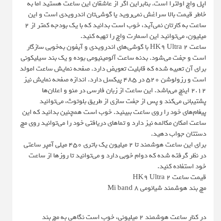
اپل واچ اولترا است. بنابراین اگر از عاشقان این ساعت هستید اما به
خاطر قیمت بالا سراغش نمی‌روید یا گوشی‌تان اندرویدی است و این
ساعت به کارتان نمی‌آید، خوب است بدانید که با یک بودجه کمتر از ۲
میلیون، می‌توانید این اسمارت واچ را تهیه کنید.
ساعت HK9 Ultra ۲ با گوشی‌های اندرویدی و آیفون به‌خوبی سازگار
است و جفت می‌شود. بدنه ساعت آلومینیومی بوده و یک بند سیلیکونی
برای آن تعبیه شده که قابلیت تعویض دارد. صفحه نمایش ساعت امولد
است و رزولوشن ۵۲۰ در ۴۸۵ پیکسل دارد. اندازه صفحه نمایش نیز
۲.۱۲ اینچ می‌باشد. این ساعت از زبان فارسی در منو و اعلان‌ها
پشتیبانی می‌کند و پس از جفت سازی از طریق بلوتوث، می‌توانید
پیغام‌های خود را روی ساعت ببینید. خوب است همچنین بدانید که این
ساعت امکان مکالمه نیز دارد و تما‌های دریافتی خود را می‌توانید روی مچ
دستتان جواب دهید.
برای این ساعت هوشمند تا ۲ میلیون یک باتری ۴۵۰ میلی آمپر ساعتی
در نظر گرفته شده که دوام خوبی دارد و می‌توانید تا روزها از ساعت
خود استفاده کنید.
قیمت ساعت HK9 Ultra 2
مچ بند هوشمند شیائومی Mi band 8
در کنار ساعت هوشمند ۲ میلیونی، خوب است نگاهی به مچ بند