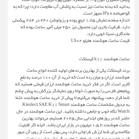
بدانید که بدنه ساعت نیز نسبت به پاشش آب مقاومت دارد؛ چرا که به
گواهینامه IP68 مجهز است.
اندازه صفحه نمایش ۱.۸۵ اینچ بوده و رزولوشن ۲۴۰ در ۲۸۴ پیکسلی
دارد. ظرفیت باتری این محصول نیز ۲۵۰ میلی آمپر ساعت بوده که
ماندگاری نسبتا خوبی دارد.
قیمت ساعت هوشمند هایلو LS02
ساعت هوشمند k11 کیسلکت
برند کیسلکت یکی از بهترین برندهای تولید کننده انواع ساعت
هوشمند ارزان و میان رده است که خرید از آن ۱۰۰ درصد به نفع
کاربر است. اگر در فکر خرید ساعت هوشمند ارزان قیمتی هستید که
پیام‌های فارسی را به صورت خوانا روی نمایشگر بزرگش به پیش چشم
شما قرار دهد، پیشنهاد می‌کنیم تا پیش از خرید ساعت هوشمند حتما
به جدول مشخصات ساعت هوشمند Kieslect SAE K11 Smart
Watch نگاه خوب و جامعی داشته باشید. این ساعت هوشمند در حال
حاضر که در روزهای ابتدایی سال 2025 هستیم، می‌تواند بهترین
ساعت هوشمند تا 1.5 میلیون در بازار ایران باشد. البته اگر قابلیت
مکالمه برای شما ارزش فراوانی دارد، پس بهتر است از روی آن عبور
کنید، اما درصورتیکه برای فعالیت‌های دیگر نیاز به خرید ساعت