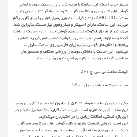
بسیار خوب است. این ساعت با فریم گرد و وزن سبک خود، با تمامی
گوشی‌های اندرویدی و ios سازگار می‌شود. نمایشگر ۱.۴۳ اینچی این
ساعت، AMOLED بوده و کیفیت تصویر بسیار خوبی را برای کاربر رقم
می‌زند. این ساعت، دارای اسپیکر و میکروفون نیز هست. بنابراین شما
می‌توانید از طریق بلوتوث، تماس‌های گوشی خود را روی ساعت دریافت
کرده و به ان‌ها پاسخ دهید. حتی می‌توانید تماس هم بگیرید. تمامی
پیام‌ها و اعلان‌های گوشی نیز به زبان فارسی روی ساعت ساپورت
می‌شود. این ساعت با داشتن مودهای ورزشی مختلف و سنسورهای
سلامتی، گزینه خوبی برای کاربری اسپرت و روزمره است.
قیمت ساعت تی سی اچ Z40
ساعت هوشمند هایلو مدل LS02
یکی از بهترین ساعت هوشمند تا 1.5 میلیون که به سراغش می‌رویم،
این ساعت از برند هایلو است. این ساعت قابلیت مکالمه نیز دارد و در
این بازه قیمتی، امکانات زیادی را در اختیارتان می‌گذارد.
این اسمارت واچ باکیفیت هایلو، با کلیه گوشی های هوشمند سازگاری
دارد و سنسورهای مختلف آن، از جمله سنسور ضربان قلب، سنسور
پایش اکسیژن خون و… از عملکرد خوبی بهره می‌برند. خوب است