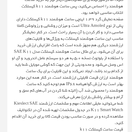
هوشمند را احساس می‌کنید، پس ساعت هوشمند k11 کیسلکت
انتخاب مناسبی خواهد بود.
صفحه نمایش گرد 1.39 اینچی ساعت هوشمند k11 کیسلکت دارای
پنلی از نوع Ultra Amoled است و میزان روشنایی و رزولوشن کاملا
مناسبی دارد و کار کردن با آن بسیار راحت است. در کنار نمایشگر
مناسب این ساعت هوشمند کیسلکت به ویژگی‌ها و قابلیت‌های
ارزشمند دیگری هم مجهز شده است که باعث افزایش ارزش خرید
برای آن می‌شود. برای مثال ساعت هوشمند کیسلکت مدل SAE K11
با استفاده از بلوتوث نسخه 5.0 به هر دو سیستم عامل اندروید و آی او
اس وصل می‌شود و محدودیتی از این جهت که گوشی موبایل شما باید
از کدام برند باشد، ایجاد نمی‌کند و این قابلیت برای یک ساعت
هوشمند ارزان قیمت قابلیتی ارزشمند است. در کنار همه این موارد
بهتر است به ارزش گواهینامه IP68 هم توجه کنید که ساعت
هوشمند را محصولی ضد آب (البته شنا کردن در آب‌های کم عمق و
آرام و بیشتر پاشش باران) معرفی می‌کند.
شما می‌توانید مابقی اطلاعات مهم و مشخصات ارزشمند Kieslect SAE
K11 Smart Watch در جدول مشخصات تهیه شده آن در تکنولایف
مشاهده کرده و در صورت مناسب بودن قیمت کالا برای خرید آن اقدام
کنید.
قیمت ساعت کیسلکت k11