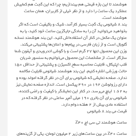
هوشمند تا این بازه قیمتی هم بیندازیم؛ چرا که این گجت‌ هم کمابیش
عملکرد یک ساعت را دارد و از نظر خیلی از کاربران، همان ساعت
هوشمند است.
بند ۸ شیائومی یک گجت بسیار کارآمد، شیک و باکیفیت است که اگر
بخواهید می‌توانید آن را به سادگی جایگزین ساعت خود کنید، یا به
عنوان یک مکمل در کنار آن استفاده‌اش کنید. این بند هوشمند نسخه
گلوبال است و از زبان فارسی در پیام‌ها و اعلان‌ها پشتیبانی می‌کند.
وزن این محصول تنها ۲۷ گرم است و با گوشی اندرویدی و آیفون شما
سازگار است. از مشخصات این محصول می‌توانیم به سنسور ضربان
قلب اپتیکال، قابلیت محاسبه سطح اکسیژن و پشتیبانی از حداقل ۱۵۰
حالت ورزشی اشاره کنیم. این بند هوشمند شیائومی قابلیت مکالمه
ندارد. صفحه نمایشی که شیائومی برای آن در نظر گرفته امولد بوده و
دارای رزولوشن ۱۹۲ در ۴۹۰ پیکسل است. اندازه صفحه نمایش نیز
به ۱.۶۲ اینچ می‌رسد. در کنار این نمایشگر با کیفیت و راضی کننده،
شیائومی برای آن باتری ۱۹۰ میلی آمپر ساعتی در نظر گرفته که در
استفاده عادی بیش از ۲ هفته دوام دارد.
قیمت می بند 8 شیائومی
ساعت هوشمند تی سی اچ Z40
ساعت Z40 در بین ساعت‌های زیر ۲ میلیون تومان، یکی از گزینه‌های