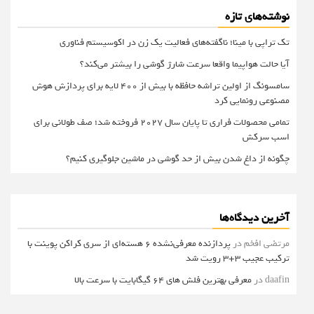
نوشته‌های تازه
تک تراپی با مینا؛ ناگفته‌های فعالیت یک زن در اکوسیستم فناوری
آیا حالت هواپیما واقعا سرعت شارژ گوشی را بیشتر می‌کند؟
سامسونگ از اولین تراشه حافظه با بیش از ۴۰۰ لایه برای پردازش هوش
مصنوعی رونمایی کرد
تمامی محصولات فراری تا پایان سال ۲۰۲۷ فروخته شد؛ صف طولانی برای
اسب سرکش
چگونه از داغ شدن بیش از حد گوشی در ماشین جلوگیری کنیم؟
آخرین دیدگاه‌ها
مرتضی افخم
در
پردازنده معرفی‌نشده 6 هسته‌ای از سری کراکن پوینت با
ترکیب عجیب 3+3 رویت شد
daafin
در
معرفی بهترین فلش های 64 گیگابایت با سرعت بالا