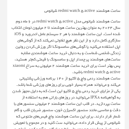
ساعت هوشمند redmi watch 5 active شیائومی
ساعت هوشمند شیائومی مدل redmi watch 5 active در 6 ماه دوم
سال 2024 به عنوان بهترین ساعت هوشمند تا 2 میلیون تومان انتخاب
شده است. این ساعت هوشمند با هر ۲ سیستم عامل اندروید و iOS
سازگاری کامل دارد و از این نظر هیچ تفاوتی نمی‌کند که از گوشی‌های
اپل استفاده می‌کنید یا گوشی‌های سامسونگ! اگر ورزش کردن روتین
زندگی شخصی شماست و به دنبال خرید ساعت هوشمندی مشابه
ساعت‌های هوشمند پرچمدار اپل و سامسونگ با قیمتی کم‌تر هستید،
پس بهتر است برای خرید ساعت هوشمند ۲ میلیونی به سراغ xiaomi
redmi watch 5 active باشید.
ساعت هوشمند ردمی واچ ۵ اکتیو از 140 برنامه ورزشی پشتیبانی
می‌کند و می‌تواند همراه بسیار خوبی برای روزهای ورزشی شما باشد.
یکی از مزایای خرید ردمی واچ 5 اکتیو این است که به دلیل مجهز شدن
به گواهینامه IPX8 می‌توانید در روزهای بارانی هم به استفاده از
ساعت بپردازید. در قلب این ساعت هوشمند ۲ میلیونی سنسورهای با
دقت و مناسبی مانند سنسور اکسیژن خون، سنسور ضربان قلب و گام
شمار قرار دارند. برای این ساعت هوشمند واچ فیس‌های متنوعی که
شیائومی از پیش قرار داده، می‌توانید ست کنید و در مجموع با تعویض