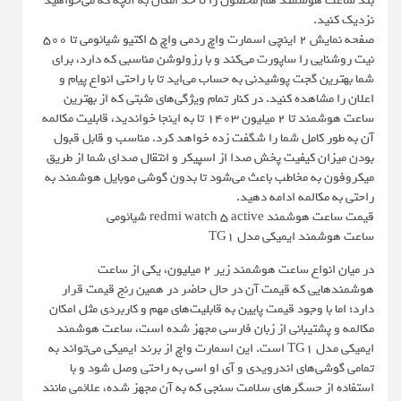
بند ساعت هوشمند هم محصول را تا حد امکان به آنچه که می‌خواهید
نزدیک کنید.
صفحه نمایش 2 اینچی اسمارت واچ ردمی واچ ۵ اکتیو شیائومی تا ۵۰۰
نیت روشنایی را ساپورت می‌کند و با رزولوشن مناسبی که دارد، برای
شما بهترین گجت پوشیدنی به حساب می‌اید تا با راحتی انواع پیام و
اعلان را مشاهده کنید. در کنار تمام ویژگی‌های مثبتی که از بهترین
ساعت هوشمند تا 2 میلیون ۱۴۰۳ تا به اینجا خواندید، قابلیت مکالمه
آن به طور کامل شما را شگفت زده خواهد کرد. مناسب و قابل قبول
بودن میزان کیفیت پخش صدا از اسپیکر و انتقال صدای شما از طریق
میکروفون به مخاطب باعث می‌شود تا بدون گوشی موبایل هوشمند به
راحتی به مکالمه ادامه دهید.
قیمت ساعت هوشمند redmi watch 5 active شیائومی
ساعت هوشمند ایمیکی مدل TG1
در میان انواع ساعت هوشمند زیر ۲ میلیون، یکی از ساعت
هوشمندهایی که قیمت آن در حال حاضر در همین رنج قیمت قرار
دارد؛ اما با وجود قیمت پایین به قابلیت‌های مهم و کاربردی مثل امکان
مکالمه و پشتیبانی از زبان فارسی مجهز شده است، ساعت هوشمند
ایمیکی مدل TG1 است. این اسمارت واچ از برند ایمیکی می‌تواند به
تمامی گوشی‌های اندرویدی و آی او اسی به راحتی وصل شود و با
استفاده از حسگرهای سلامت سنجی که به آن مجهز شده، علائمی مانند