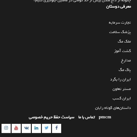
چگونه از داغ شدن بیش از حد گوشی در ماشین جلوگیری کنیم؟
معرفی دوستان
تجارت سرمایه
پزشک سلامت
ملک مگ
کشت آموز
مدارخ
پاک مگ
ایران را بگرد
مستر تعاون
ایران کسب
داستان‌های کوتاه رایان
pmcm
تماس با ما
سیاست حفظ حریم خصوصی
am
utube
Linkedin
Twitter
VK
Facebook