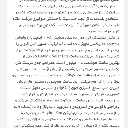
ساختار بدنه، به آن استحکام و زیبایی قابل‌قبولی بخشیده است. بند
سیلیکونی ۲۰ میلی‌متری ساعت نیز نه‌تنها نرم و منعطف است، بلکه در
استفاده‌ی بلندمدت از ایجاد حساسیت یا خستگی جلوگیری می‌کند. نکته
مثبت دیگر، امکان تعویض آسان بند است که تنوع بیشتری را برای
کاربر فراهم می‌سازد.
در بخش نمایشگر، این مدل به صفحه‌نمایش ۱.۳۸ اینچی با رزولوشن
۲۴۰×۲۴۰ پیکسل مجهز شده است که کیفیت تصویر قابل قبولی را
چه در فضای داخلی و چه زیر نور مستقیم خورشید ارائه می‌دهد. برای
شمایی که ورزش می‌کنید، ساعت Haylou Solar Lite که یکی از
بهترین ساعت هوشمند تا ۲ میلیون است، همراهی جدی درست مثل
یک مربی محسوب می‌شود. با پشتیبانی از بیش از ۱۰۰ حالت ورزشی،
امکان رصد دقیق فعالیت‌های گوناگون از جمله دویدن، دوچرخه‌سواری،
یوگا و… را فراهم می‌کند. این ساعت همچنین به سنسورهای پایش
ضربان قلب، سطح اکسیژن خون (SpO2) و استرس مجهز است تا
تصویری دقیق‌تر از وضعیت سلامت بدن در اختیار کاربر قرار دهد.
در زمینه‌ی اتصال، این ساعت از بلوتوث نسخه ۵.۳ پشتیبانی می‌کند و
به‌راحتی با گوشی‌های اندرویدی (اندروید ۶ به بالا) و iOS (نسخه ۹ به
بالا) متصل می‌شود. با نصب اپلیکیشن Haylou Fun، می‌توانید به
داده‌های مرتبط با سلامتی و تمرینات خود دسترسی دقیق‌تری داشته
باشید. نکته‌ای که پیش از خرید باید در نظر گرفت، عدم پشتیبانی این