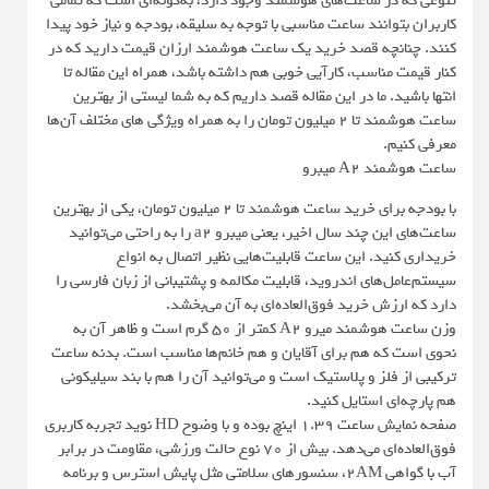
تنوعی که در ساعت‌های هوشمند وجود دارد، به‌گونه‌ای است که تمامی
کاربران بتوانند ساعت مناسبی با توجه به سلیقه، بودجه و نیاز خود پیدا
کنند. چنانچه قصد خرید یک ساعت هوشمند ارزان قیمت دارید که در
کنار قیمت مناسب، کارآیی خوبی هم داشته باشد، همراه این مقاله تا
انتها باشید. ما در این مقاله قصد داریم که به شما لیستی از بهترین
ساعت هوشمند تا ۲ میلیون تومان را به همراه ویژگی های مختلف آن‌ها
معرفی کنیم.
ساعت هوشمند A2 میبرو
با بودجه برای خرید ساعت هوشمند تا ۲ میلیون تومان، یکی از بهترین
ساعت‌های این چند سال اخیر، یعنی میبرو a2 را به راحتی می‌توانید
خریداری کنید. این ساعت قابلیت‌هایی نظیر اتصال به انواع
سیستم‌عامل‌های اندروید، قابلیت مکالمه و پشتیبانی از زبان فارسی را
دارد که ارزش خرید فوق‌العاده‌ای به آن می‌بخشد.
وزن ساعت هوشمند میرو A2 کمتر از ۵۰ گرم است و ظاهر آن به
نحوی است که هم برای آقایان و هم خانم‌ها مناسب است. بدنه ساعت
ترکیبی از فلز و پلاستیک است و می‌توانید آن را هم با بند سیلیکونی
هم پارچه‌ای استایل کنید.
صفحه نمایش ساعت ۱.۳۹ اینچ بوده و با وضوح HD نوید تجربه کاربری
فوق‌العاده‌ای می‌دهد. بیش از ۷۰ نوع حالت ورزشی، مقاومت در برابر
آب با گواهی 2AM، سنسورهای سلامتی مثل پایش استرس و برنامه