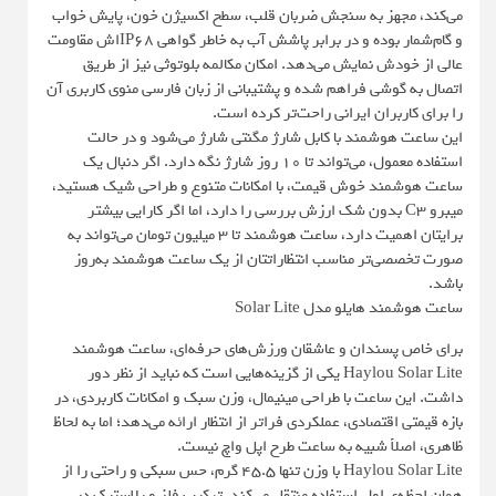
می‌کند، مجهز به سنجش ضربان قلب، سطح اکسیژن خون، پایش خواب
و گام‌شمار بوده و در برابر پاشش آب به خاطر گواهی IP68‌اش مقاومت
عالی از خودش نمایش می‌دهد. امکان مکالمه بلوتوثی نیز از طریق
اتصال به گوشی فراهم شده و پشتیبانی از زبان فارسی منوی کاربری آن
را برای کاربران ایرانی راحت‌تر کرده است.
این ساعت هوشمند با کابل شارژ مگنتی شارژ می‌شود و در حالت
استفاده معمول، می‌تواند تا ۱۰ روز شارژ نگه دارد. اگر دنبال یک
ساعت هوشمند خوش‌ قیمت، با امکانات متنوع و طراحی شیک هستید،
میبرو C3 بدون شک ارزش بررسی را دارد، اما اگر کارایی بیشتر
برایتان اهمیت دارد، ساعت هوشمند تا 3 میلیون تومان می‌تواند به
صورت تخصصی‌تر مناسب انتظاراتتان از یک ساعت هوشمند به‌روز
باشد.
ساعت هوشمند هایلو مدل Solar Lite
برای خاص پسندان و عاشقان ورزش‌های حرفه‌ای، ساعت هوشمند
Haylou Solar Lite یکی از گزینه‌هایی است که نباید از نظر دور
داشت. این ساعت با طراحی مینیمال، وزن سبک و امکانات کاربردی، در
بازه قیمتی اقتصادی، عملکردی فراتر از انتظار ارائه می‌دهد؛ اما به لحاظ
ظاهری، اصلاً شبیه به ساعت طرح اپل واچ نیست.
Haylou Solar Lite با وزن تنها ۴۵.۵ گرم، حس سبکی و راحتی را از
همان لحظه‌ی اول استفاده منتقل می‌کند. ترکیب فلز و پلاستیک در