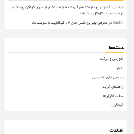
مرتضی افخم
در
پردازنده معرفی‌نشده 6 هسته‌ای از سری کراکن پوینت با
ترکیب عجیب 3+3 رویت شد
daafin
در
معرفی بهترین فلش های 64 گیگابایت با سرعت بالا
دسته‌ها
آموزش و ترفند
اخبار
بررسی های تخصصی
راهنمای خرید
سخت افزارها
گوناگون
اطلاعات