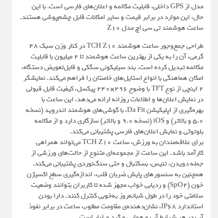
مدل از GPS داخلی، قابلیت مکالمه و اعلان‌های فارسی است. با این
حال، این موارد در برابر قیمت و سایر امکانات قابل چشم‌پوشی هستند.
ساعت هوشمند تی سی اچ مدل Z10
طراحی جمع‌وجور ساعت هوشمند TCH Z10 در کنار وزن سبک ۴۸
گرمی، آن را به یکی از بهترین ساعت هوشمند تا 2 میلیون با قابلیت
مکالمه تبدیل کرده است. بند سیلیکونی سگکی و قابل‌تعویض دستگاه،
امکان هماهنگی با انواع استایل‌های خاصتان را فراهم می‌کند. نمایشگر
۲ اینچی از نوع TFT با وضوح ۲۹۶×۲۴۰ پیکسل، کیفیت قابل قبولی
در نمایش اعلان‌ها و اطلاعات روزانه ارائه می‌دهد. این ساعت با
بهره‌گیری از اپلیکیشن Da Fit، با گوشی‌های هوشمند اندروید (نسخه
۵.۰ و بالاتر) و iOS (نسخه ۹.۰ و بالاتر) سازگاری دارد و از مکالمه
بلوتوثی و نمایش اعلان‌های فارسی پشتیبانی می‌کند.
برای علاقه‌مندان به ورزش، ساعت TCH Z10 می‌تواند همراهی
کارآمد باشد. این ساعت از مجموعه‌ای متنوع از حالت‌های ورزشی از
جمله دویدن، تنیس، بسکتبال و حتی سنگ‌نوردی پشتیبانی می‌کند.
همچنین به سنسورهای پایش ضربان قلب، اندازه‌گیری سطح اکسیژن
خون (SpO2) و ردیابی خواب مجهز شده تا کاربران بتوانند وضعیت
سلامتی خود را در طول شبانه‌روز به‌خوبی کنترل کنند. دارا بودن
استاندارد IP68، نشان‌دهنده‌ی مقاومت مطلوب ساعت در برابر نفوذ
آب در هر شرایط آب و هوایی و گرد و غبار است.