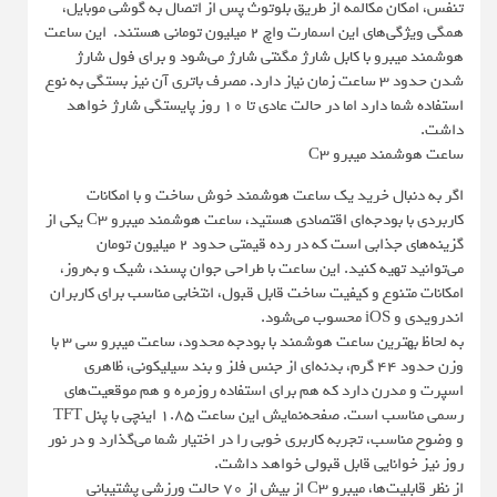
تنفس، امکان مکالمه از طریق بلوتوث پس از اتصال به گوشی موبایل،
همگی ویژگی‌های این اسمارت واچ ۲ میلیون تومانی هستند. این ساعت
هوشمند میبرو با کابل شارژ مگنتی شارژ می‌شود و برای فول شارژ
شدن حدود ۳ ساعت زمان نیاز دارد. مصرف باتری آن نیز بستگی به نوع
استفاده شما دارد اما در حالت عادی تا ۱۰ روز پایستگی شارژ خواهد
داشت.
ساعت هوشمند میبرو C3
اگر به دنبال خرید یک ساعت هوشمند خوش‌ ساخت و با امکانات
کاربردی با بودجه‌ای اقتصادی هستید، ساعت هوشمند میبرو C3 یکی از
گزینه‌های جذابی است که در رده قیمتی حدود ۲ میلیون تومان
می‌توانید تهیه کنید. این ساعت با طراحی جوان پسند، شیک و به‌روز،
امکانات متنوع و کیفیت ساخت قابل قبول، انتخابی مناسب برای کاربران
اندرویدی و iOS محسوب می‌شود.
به لحاظ بهترین ساعت هوشمند با بودجه محدود، ساعت میبرو سی ۳ با
وزن حدود ۴۴ گرم، بدنه‌ای از جنس فلز و بند سیلیکونی، ظاهری
اسپرت و مدرن دارد که هم برای استفاده روزمره و هم موقعیت‌های
رسمی مناسب است. صفحه‌نمایش این ساعت ۱.۸۵ اینچی با پنل TFT
و وضوح مناسب، تجربه کاربری خوبی را در اختیار شما می‌گذارد و در نور
روز نیز خوانایی قابل قبولی خواهد داشت.
از نظر قابلیت‌ها، میبرو C3 از بیش از ۷۰ حالت ورزشی پشتیبانی