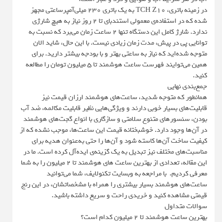
در زمینه باتری، TCH Z10 به یک باتری ۲۳۰ میلی‌آمپرساعتی مجهز
شده که در استفاده‌ی معمولی استندبای تا ۲ روز نیاز به هیچ شارژی
ندارد. شارژ کامل این دستگاه تنها ۲ ساعت زمان می‌برد که نسبت به
توانایی پی در پیش، مدت زمان زیادی نیست. با این حال، شاید الان
متوجه شده‌اید که نیاز به ساعتی بهتر و با بودجه بیشتر دارید. برای
همین می‌توایند فهرست ساعت هوشمند تا 5 میلیون تومان را مطالعه
کنید.
جمع‌بندی نهایی
همانطور که متوجه شدید، ساعت‌های هوشمند ارزان قیمت نیز
قابلیت‌های بسیار خوبی دارند و ویژگی‌هایی نظیر قابلیت مکالمه، ضد آب
بودن، سنسورهای متنوع سلامتی و سازگاری با انواع گجت‌های هوشمند
در آن‌ها وجود دارد. خوشبختانه قیمت این ساعت‌ها، موجب نشده که از
کیفیت ساخت آن‌ها کاسته شود و آن‌ها را حتی به‌عنوان هدیه برای
مناسبت‌های مختلف نیز تبدیل به یک گزینه‌ی ایده‌آل کرده است. ما در
این مقاله، تعدادی از بهترین ساعت های هوشمند تا 2 میلیون را به شما
معرفی کردیم. با مراجعه به وبسایت تکنولایف، شما می‌توانید
ساعت‌های هوشمند بسیار بیشتری را همراه با مشخصاتشان، در این رنج
قیمتی مشاهده کنید و خریدی راحت و سریع داشته باشید.
سوالات متداول
بهترین ساعت هوشمند تا 2 میلیون کدام است؟