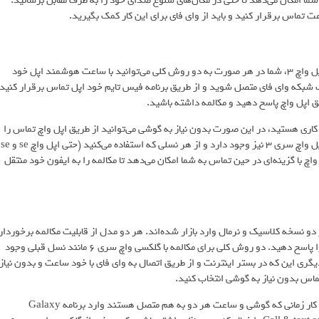
ا امکان می‌دهد تا حتی در مکان‌های شلوغ صدای خود را به طرف مقابل برسانید.
عت تماس برقرار کنید و باید از وای فای برای این کار کمک بگیرید.
فرقی نمی‌کند که اپل واچ سری 8 داشته باشید یا 7 یا حتی نسخه‌ای مانند اپل واچ 3، شما در هر صورت به دو روش کلی می‌توانید با ساعت هوشمند اپل خود
ک شبکه وای فای متصل شوید و از طریق برنامه‌ فیس تایم خود اپل تماس برقرار کنید.
ق اپل واچ پاسخ دهید و مکالمه داشته باشید.
اری هستید، در این صورت بدون نیاز به گوشی می‌توانید از طریق اپل واچ تماس را
دریافت کرده و پاسخ دهید. مجدد تکرار می‌کنیم که این قابلیت حتی برای اپل واچ سری 3 نیز وجود دارد و از هر نسلی که استفاده می‌کنید (حتی اپل واچ se و se
چ با گزینه‌ای در حین تماس به شما امکان می‌دهد تا مکالمه را به ایفون خود منتقل
و در دو نسخه کلاسیک و نرمال وارد بازار شده‌اند. هر دو مدل از قابلیت مکالمه برخوردار
هستند و شما می‌توانید با آن‌ها تماس برقرار کنید و یا تماس‌های دریافتی را پاسخ دهید. دو روش کلی برای مکالمه با گلکسی واچ سری 6 مانند نسل قبلی وجود
گری این که در بستر اینترنت و از طریق اتصال به وای فای با خود ساعت و بدون نیاز
تماس بدون نیاز به گوشی انتخاب کنید.
البته باید قبل از انجام این کار تنظیمات مربوط به آن را فعال کنید. برای این کار زمانی که گوشی و ساعت هر دو به هم متصل هستند وارد برنامه Galaxy