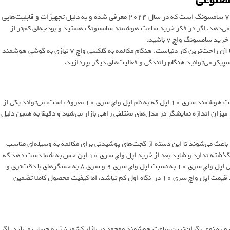
یکی از بهترین ساعت های هوشمند مکالمه دار ساعت هوشمند گلکسی واچ 7 سامسونگ است که در سال 2024 معرفی شده و به دلیل تجهیزات و قابلیت‌هایی
ا می‌دهد. اگر در فکر خرید ساعت هوشمند سامسونگ هستید و بودجه‌ای کم‌تر از
سامسونگ واچ 7 باشید.
گلکسی واچ ۷ ساعت هوشمندی کم نظیر و بسیار با کیفیت است که مکالمه با آن راحت‌ترین کار دنیاست. هنگام مکالمه به گلکسی واچ ۷ نیازی به گوشی هوشمند
اگر در فکر خرید ساعت هوشمند با قابلیت مکالمه از برند اپل هستید، ساعت هوشمند سری 10 اپل که به نام اپل واچ سری ۱۰ معروف است، می‌تواند یکی از
رای شما باشد. اپل واچ سری 10 به دلیل تنوع در میزان اندازه نمایشگر در مدل‌های مختلفی راهی بازار می‌شود و دقیقا به همین دلیل
وجود اسپیکر و میکروفون روی بدنه ساعت‌های هوشمند اپل واچ سری ۱۰ باعث می‌شوند تا این دسته از گجت‌های پوشیدنی برای مکالمه به وسیله‌ای مناسب
تبدیل شوند. اپل واچ سری 10 طراحی و ارگونومی کاملا مشابه اپل واچ‌های گذشته ندارد و شاید بعد از خرید اپل واچ سری ۱۰ این حس به شما دست دهد که
می‌توانستم مدل‌های قدیمی‌تر و ارزان‌تر را هم خریداری کنم، اما به طور کلی اپل واچ سری 10 به نسبت اپل واچ سری 9 و سری 8 به حسگرهای با دقت‌تری و
سنسورها و کیفیت ساخت بهتری مجهز شده است. فراموش نکنید که شاید قیمت اپل واچ سری ۱۰ در نگاه اول کم نباشد، اما کیفیت محصول کاملا تضمین
تاریخ است و به نوعی گران‌ترین ساعت هوشمند موجود در بازار کشور نیز به حساب می‌آید. اگر