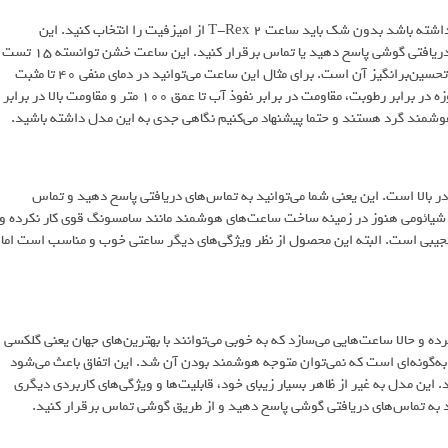
اگر به یک ساعت بسیار مقاوم نیاز دارید که در عین حال قابلیت مکالمه هم داشته باشد بدون شک باید ساعت T-Rex 2 از امیزفیت را انتخاب کنید. این
محصول به لطف میکروفون و اسپیکر به شما امکان می‌دهد تا به تماس‌های دریافتی گوشی پاسخ دهید یا تماس برقرار کنید. این ساعت خشن توانسته 15 تست
نظامی را با موفقیت پشت سر بگذارد و همین موضوع نشان دهنده مقاومت تحسین‌برانگیز آن است. برای مثال این ساعت می‌توانید در دمای منفی 40 تا مثبت
70 کار کند و 4 روز در محیط نمکی دوام بیاورد. به این موارد مقاومت 10 روزه در برابر رطوبت، مقاومت در برابر نفوذ آب تا عمق 100 متر و مقاومت بالا در برابر
وشمند گرد هستند و حتما پیشنهاد می‌کنیم نگاهی جدی به این مدل داشته باشید.
بالا است. این یعنی شما می‌توانید به تماس‌های دریافتی پاسخ دهید و تماس
. شیائومی هنوز در زمینه ساخت ساعت‌های هوشمند مانند سامسونگ قوی کار نکرده و
 عجیبی است. البته این محصول از نظر ویژگی‌های دیگر ساعتی خوب و مناسب است اما
و حالا ساعت‌هایی می‌سازد که به خوبی می‌توانند با بهترین‌های جهان یعنی گلکسی
 به‌گونه‌ای است که نمی‌توان متوجه هوشمند بودن آن شد. این اتفاق باعث می‌شود
. این مدل به غیر از ظاهر بسیار زیبای خود، قابلیت‌ها و ویژگی‌های کاربردی دیگری
انید به تماس‌های دریافتی گوشی پاسخ دهید و از طریق گوشی تماس برقرار کنید.