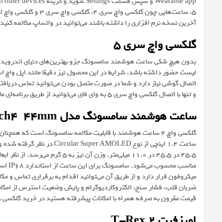
آخرین نسخه نرم افزاری را داشته باشند می‌توانید در واتساپ مکالمه کنید.
گلکسی واچ سری 5
لیست حضور داشته باشد. شرایط در این محصول نیز دقیقا مانند اپل واچ اس
اتصال گوشی نیاز دارد و شما در صورت متصل بودن می‌توانید تماس دریاف
و تنها با اتصال گلکسی واچ سری 5 به وای فای می‌توانید از طریق برنامه‌‌ای مانند واتساپ تماس خود را برقرار کنید.
ساعت هوشمند سامسونگ مدل Galaxy Watch4 44mm
گلکسی واچ 4 ساعت هوشمند با قابلیت مکالمه سامسونگ است که 
45.5 در 45.5 در 11.0 میلی‌متر. و
میکروفون قرار دارد و از طریق آن می‌توانید اقدام به برقراری تماس و
ضربان قلب، فشار سنج، الکتروکاردیوگرام و پایش وضعیت استرس از امکا
قیمت مقرون به صرفه همراه با امکانات پیشرفته هستید در خرید گلکسی واچ 4 تردید نکن
امیزفیت T-Rex 2