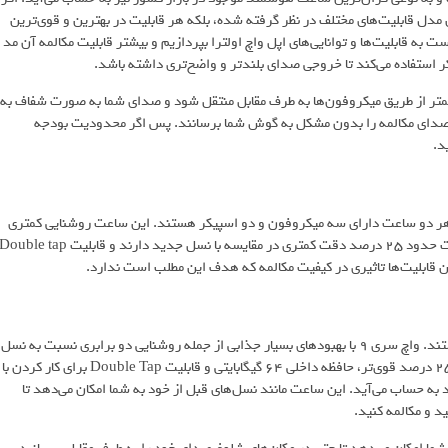
 مدل قابلیت‌های مختلف در نظر گرفته شده، بلکه هر قابلیت در بهترین و قوی‌ترین
به قابلیت‌ها و توانایی‌های اپل واچ اولترا بپردازیم و بیشتر قابلیت مکالمه آن مد
 استفاده می‌کند تا خروجی صدای بلندتر و واضح‌تری داشته باشد.
کمتر از طریق میکروفون‌ها به طرف مقابل منتقل شود و صدای شما به صورت شفاف به
 صدای مکالمه را بدون مشکل به گوش شما برسانند. پس اگر محدودیت بودجه
 بین واچ اولترا و واچ اولترا 2 دیده نمی‌شود و هر دو ساعت دارای سه میکروفون و دو اسپیکر هستند. این ساعت روشنایی کمتری
نسبت به نسل جدید دارد و مقداری هم کندتر است. سنسورهای این ساعت حدود 25 درصد دقت کمتری در مقایسه با نسل جدید دارند و قابلیت ouble tap
ن قابلیت‌ها تاثیری در کیفیت مکالمه که هدف این مطلب است ندارد.
اپل واچ سری 9 و اپل واچ اولترا 2 جدیدترین ساعت‌های هوشمند اپل هستند. واچ سری 9 با بهبودهای بسیار جذابی از جمله روشنایی دو برابری نسبت به نسل
قبلی و رسیدن به عدد 2000 نیت، تراشه سریع‌تر و قوی‌تر، سنسورهای 25 درصد قوی‌تر، حافظه داخلی 64 گیگابایتی و قابلیت Double Tap برای کار کردن با
د به حساب می‌آید. این ساعت مانند نسل‌های قبل از خود به شما امکان می‌دهد تا
 و مکالمه کنید.