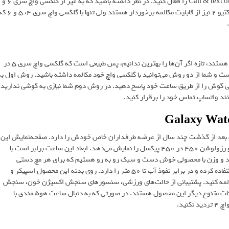
Wearable app و سپس قسمت Settings شوید و گزینه Call & text on other devices را فعال کنید. در نظر داشته باشید که به غیر از گلکسی واچ سری 6 و
5، ساعت‌هایی چون گلکسی واچ سری 4، گلکسی واچ سری 3 و گلکسی واچ اکتیو 2 نیز از قابلیت مکالمه برخوردار هستند ولی تنها با 
بدون هیچ شکی ساعت‌ هوشمند سامسونگ جزو بهترین‌های دنیای اندروید هستند، تازه اگر آن‌ها را بهترین ندانیم، پس طبیعی است که گلکسی واچ سری 5 در
ت و شما از دو روش می‌توانید با گلکسی واچ خود مکالمه داشته باشید. روش اول به
تی گوش را از طریق ساعت خود پاسخ دهید. در روش دوم شما نیازی به گوشی ندارید
همچنان بعد از گذشت چند سال از عرضه طرفداران خاص خودش را دارد. صفحه‌نمایش این
ساعت 1.4 اینچی از نوع Circular Super AMOLED در نظر گرفته شده و رزولوشن 450 در 450 پیکسل را نمایش می‌دهد. ابعاد این ساعت برابر است با
زن آن نیز به 5 گرم می‌رسد. از نظر ابعاد و وزن با محصولی خوش دست و سبک رو به رو هستیم که برای هر مچ دستی
مناسب محسوب می‌شود. سامسونگ برای این ساعت از استاندارد IP68 استفاده کرده و در برابر نفوذ آب تا 50 متر را دارد. روی بدنه این محصول اسپیکر و
 مکالمه کنید. پشتیبانی از حالت‌های ورزشی، سنسورهای سنجش اکسیژن خون، سنجش
نات متنوع دیگر این محصول هستند. در صورتی که به دنبال ساعت هوشمندی با
ید.