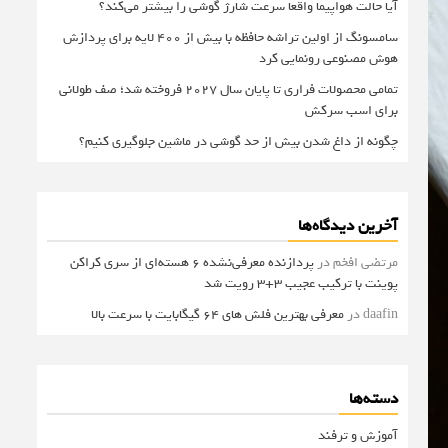
آیا حالت هواپیما واقعا سرعت شارژ گوشی را بیشتر می‌کند؟
سامسونگ از اولین تراشه حافظه با بیش از ۴۰۰ لایه برای پردازش
هوش مصنوعی رونمایی کرد
تمامی محصولات فراری تا پایان سال ۲۰۲۷ فروخته شد؛ صف طولانی
برای اسب سرکش
چگونه از داغ شدن بیش از حد گوشی در ماشین جلوگیری کنیم؟
آخرین دیدگاه‌ها
مرتضی افخم
در
پردازنده معرفی‌نشده 6 هسته‌ای از سری کراکن
پوینت با ترکیب عجیب 3+3 رویت شد
daafin
در
معرفی بهترین فلش های 64 گیگابایت با سرعت بالا
دسته‌ها
آموزش و ترفند