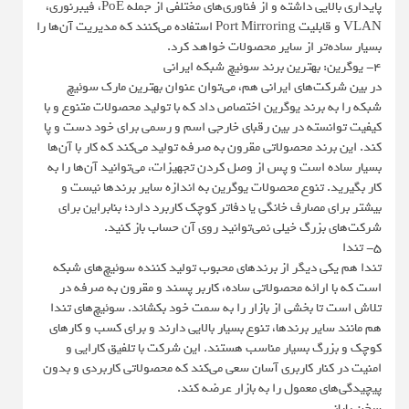
پایداری بالایی داشته و از فناوری‌های مختلفی از جمله PoE، فیبرنوری،
VLAN و قابلیت Port Mirroring استفاده می‌کنند که مدیریت آن‌ها را
بسیار ساده‌تر از سایر محصولات خواهد کرد.
4- یوگرین: بهترین برند سوئیچ شبکه ایرانی
در بین شرکت‌های ایرانی هم، می‌توان عنوان بهترین مارک سوئیچ
شبکه را به برند یوگرین اختصاص داد که با تولید محصولات متنوع و با
کیفیت توانسته در بین رقبای خارجی اسم و رسمی برای خود دست و پا
کند. این برند محصولاتی مقرون به صرفه تولید می‌کند که کار با آن‌ها
بسیار ساده است و پس از وصل کردن تجهیزات، می‌توانید آن‌ها را به
کار بگیرید. تنوع محصولات یوگرین به اندازه سایر برندها نیست و
بیشتر برای مصارف خانگی یا دفاتر کوچک کاربرد دارد؛ بنابراین برای
شرکت‌های بزرگ خیلی نمی‌توانید روی آن حساب باز کنید.
5- تندا
تندا هم یکی دیگر از برندهای محبوب تولید کننده سوئیچ‌های شبکه
است که با ارائه محصولاتی ساده، کاربر پسند و مقرون به صرفه در
تلاش است تا بخشی از بازار را به سمت خود بکشاند. سوئیچ‌های تندا
هم مانند سایر برندها، تنوع بسیار بالایی دارند و برای کسب و کارهای
کوچک و بزرگ بسیار مناسب هستند. این شرکت با تلفیق کارایی و
امنیت در کنار کاربری آسان سعی می‌کند که محصولاتی کاربردی و بدون
پیچیدگی‌های معمول را به بازار عرضه کند.
سخن پایانی