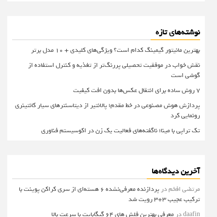
نوشته‌های تازه
بهترین مانیتور گیمینگ کدام است؟ ویژگی‌های کلیدی + 10 مدل برتر
نقش خواب در موفقیت تحصیلی پررنگ‌تر از تغذیه و کنترل استفاده از
گوشی است
۷ روش ساده برای انتقال عکس‌ها بدون افت کیفیت
پردازش هوش مصنوعی در خط مقدم؛ پالانتیر از دیتاسنترهای سیار کانتینری
رونمایی کرد
تک تراپی با مینا؛ ناگفته‌های فعالیت یک زن در اکوسیستم فناوری
آخرین دیدگاه‌ها
مرتضی افخم
در
پردازنده معرفی‌نشده 6 هسته‌ای از سری کراکن پوینت با
ترکیب عجیب 3+3 رویت شد
daafin
در
معرفی بهترین فلش های 64 گیگابایت با سرعت بالا