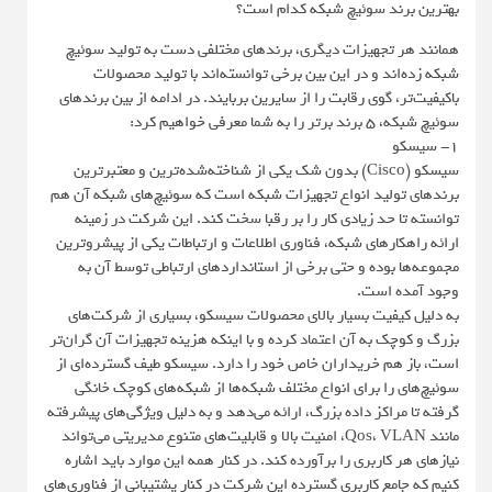
بهترین برند سوئیچ شبکه کدام است؟
همانند هر تجهیزات دیگری، برندهای مختلفی دست به تولید سوئیچ
شبکه زده‌اند و در این بین برخی توانسته‌اند با تولید محصولات
باکیفیت‌تر، گوی رقابت را از سایرین بربایند. در ادامه از بین برندهای
سوئیچ شبکه، 5 برند برتر را به شما معرفی خواهیم کرد:
1- سیسکو
سیسکو (Cisco) بدون شک یکی از شناخته‌شده‌ترین و معتبرترین
برندهای تولید انواع تجهیزات شبکه است که سوئیچ‌های شبکه آن هم
توانسته تا حد زیادی کار را بر رقبا سخت کند. این شرکت در زمینه
ارائه راهکارهای شبکه، فناوری اطلاعات و ارتباطات یکی از پیشروترین
مجموعه‌ها بوده و حتی برخی از استانداردهای ارتباطی توسط آن به
وجود آمده است.
به دلیل کیفیت بسیار بالای محصولات سیسکو، بسیاری از شرکت‌های
بزرگ و کوچک به آن اعتماد کرده و با اینکه هزینه تجهیزات آن گران‌تر
است، باز هم خریداران خاص خود را دارد. سیسکو طیف گسترده‌ای از
سوئیچ‌های را برای انواع مختلف شبکه‌ها از شبکه‌های کوچک خانگی
گرفته تا مراکز داده بزرگ، ارائه می‌دهد و به دلیل ویژگی‌های پیشرفته
مانند Qos، VLAN، امنیت بالا و قابلیت‌های متنوع مدیریتی می‌تواند
نیازهای هر کاربری را برآورده کند. در کنار همه این موارد باید اشاره
کنیم که جامع کاربری گسترده این شرکت در کنار پشتیبانی از فناوری‌های