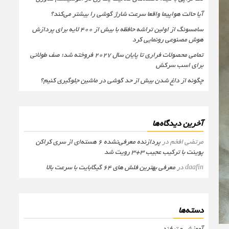
آیا حالت هواپیما واقعا سرعت شارژ گوشی را بیشتر می‌کند؟
سامسونگ از اولین تراشه حافظه با بیش از ۴۰۰ لایه برای پردازش
هوش مصنوعی رونمایی کرد
تمامی محصولات فراری تا پایان سال ۲۰۲۷ فروخته شد؛ صف طولانی
برای اسب سرکش
چگونه از داغ شدن بیش از حد گوشی در ماشین جلوگیری کنیم؟
آخرین دیدگاه‌ها
مرتضی افخم
در
پردازنده معرفی‌نشده 6 هسته‌ای از سری کراکن
پوینت با ترکیب عجیب 3+3 رویت شد
daafin
در
معرفی بهترین فلش های 64 گیگابایت با سرعت بالا
دسته‌ها
آموزش و ترفند