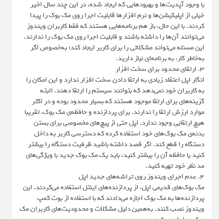
با وجود آپدیت‌ها و بهبودهایی که ایجاد شده، در این چند سال اخیر
خیلی از اپلیکیشن‌ها و نرم افزارها قابلیت اجرا روی مک بوک را پیدا
کردند. با این حال، باز هم برنامه‌هایی هستند که فقط کاربران ویندوز
می‌توانند آن‌ها را داشته باشند و قابلیت اجرا روی مک بوک را ندارند.
این مسئله می‌تواند مشکلاتی را برای کاربر ایجاد کند؛ به‌خصوص اگر
به‌خاطر کار، به برنامه‌ای نیاز دارید.
۳. ارتقای محدود برای سخت افزار
انگار اپل اعتقاد زیادی به ارتقا دادن سخت افزار ندارد و این امکان را
به کاربران خود نمی‌دهد که بتوانند سیستم را ارتقا دهند. البته
گزینه‌های برای ارتقا موجود هستند که بسیار محدود بوده و در اکثر
موارد ارزش ارتقا را ندارند. برای پردازنده و حافظه‌ی مک بوک، تقریبا
هیچ ارتقایی وجود ندارد. اپل حتی از پیچ‌های مخصوصی برای بستن
بدنه‌ی مک بوک‌های خود استفاده کرده که دسترسی کاربر به داخل
دستگاه را قطع کند. اگر قصد داشته باشید ظرفیت دستگاه را بیشتر
کنید یا حافظه آن را بیشتر کنید، باید یک مک بوک جدید با ویژگی‌های
مد نظر خود تهیه کنید.
۴. عدم اجرای ویندوز روی تراشه‌های جدید اپل
مک بوک‌های قدیمی اپل، از پردازنده‌های اینتل استفاده می‌کردند. این
پردازنده‌ها به مک بوک اجازه می‌دادند که با استفاده از بوت کمپ
ویندوز نصب کنند. به‌همین دلیل مشکلات و محدودیت‌های کاربران مک