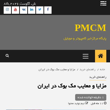
رش
ش. آگوست 8th, 2026
ه
ram
utube
Linkedin
Twitter
VK
Facebook
حتوا
PMCM
پایگاه مرکزخبر کامپیوتر و موبایل
منوی
اصلی
خانه
راهنمای خرید
مزایا و معایب مک بوک در ایران
راهنمای خرید
مزایا و معایب مک بوک در ایران
1 دقیقه خوانده شده
11 ماه قبل
تیم تولید محتوا