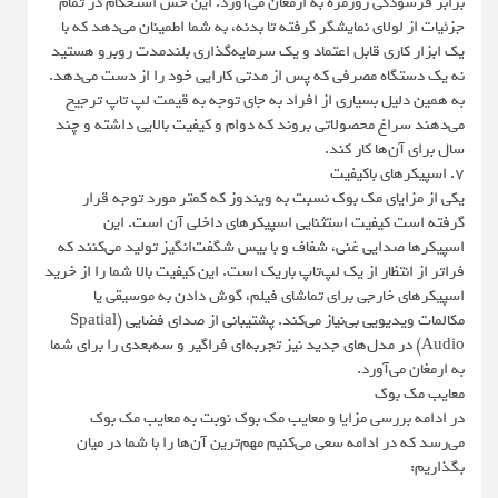
برابر فرسودگی روزمره به ارمغان می‌آورد. این حس استحکام در تمام
جزئیات از لولای نمایشگر گرفته تا بدنه، به شما اطمینان می‌دهد که با
یک ابزار کاری قابل اعتماد و یک سرمایه‌گذاری بلندمدت روبرو هستید
نه یک دستگاه مصرفی که پس از مدتی کارایی خود را از دست می‌دهد.
به همین دلیل بسیاری از افراد به جای توجه به قیمت لپ تاپ ترجیح
می‌دهند سراغ محصولاتی بروند که دوام و کیفیت بالایی داشته و چند
سال برای آن‌ها کار کند.
۷. اسپیکرهای باکیفیت
یکی از مزایای مک بوک نسبت به ویندوز که کمتر مورد توجه قرار
گرفته است کیفیت استثنایی اسپیکرهای داخلی آن است. این
اسپیکرها صدایی غنی، شفاف و با بیس شگفت‌انگیز تولید می‌کنند که
فراتر از انتظار از یک لپ‌تاپ باریک است. این کیفیت بالا شما را از خرید
اسپیکرهای خارجی برای تماشای فیلم، گوش دادن به موسیقی یا
مکالمات ویدیویی بی‌نیاز می‌کند. پشتیبانی از صدای فضایی (Spatial
Audio) در مدل‌های جدید نیز تجربه‌ای فراگیر و سه‌بعدی را برای شما
به ارمغان می‌آورد.
معایب مک بوک
در ادامه بررسی مزایا و معایب مک بوک نوبت به معایب مک بوک
می‌رسد که در ادامه سعی می‌کنیم مهم‌ترین آن‌ها را با شما در میان
بگذاریم: