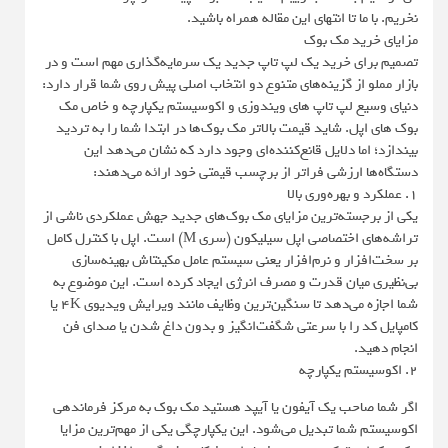
نخریم. با ما تا انتهای این مقاله همراه باشید.
مزایای خرید مک بوک
تصمیم برای خرید یک لپ تاپ جدید یک سرمایه‌گذاری مهم است و در
بازار مملو از گزینه‌های متنوع دو انتخاب اصلی پیش روی شما قرار دارد:
دنیای وسیع لپ تاپ های ویندوزی و اکوسیستم یکپارچه و خاص مک
بوک های اپل. شاید قیمت بالاتر مک بوک‌ها در ابتدا شما را به تردید
بیندازد؛ اما دلایل قانع‌کننده‌ای وجود دارد که نشان می‌دهد این
دستگاه‌ها ارزشی فراتر از برچسب قیمتی خود ارائه می‌دهند:
۱. عملکرد و بهره‌وری بالا
یکی از برجسته‌ترین مزایای مک بوک‌های جدید جهش عملکردی ناشی از
تراشه‌های اختصاصی اپل سیلیکون (سری M) است. اپل با کنترل کامل
بر سخت‌افزار و نرم‌افزار یعنی سیستم عامل مکینتاش بهینه‌سازی
بی‌نظیری میان قدرت و مصرف انرژی ایجاد کرده است. این موضوع به
شما اجازه می‌دهد تا سنگین‌ترین وظایف مانند ویرایش ویدیوی 4K یا
کامپایل کد را با سرعتی شگفت‌انگیز و بدون داغ شدن یا صدای فن
انجام دهید.
۲. اکوسیستم یکپارچه
اگر شما صاحب یک آیفون یا آیپد هستید مک بوک به مرکز فرماندهی
اکوسیستم شما تبدیل می‌شود. این یکپارچگی یکی از مهم‌ترین مزایا