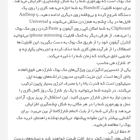
مک بوک است که بهره‌وری شما را به شکل چشمگیری افزایش می‌دهد.
برای نمونه قابلیت‌ Handoff به شما اجازه می‌دهد کاری را روی یک
دستگاه شروع کرده و بی‌وقفه روی دیگری ادامه دهید. با AirDrop
فایل‌ها در یک چشم به هم زدن منتقل می‌شوند و Universal
Clipboard به شما امکان کپی روی آیفون و Paste کردن روی مک بوک
را می‌دهد. از طرفی دیگر به کمک قابلیت iphone mirroring می‌توانید
کنترل آیفون خود را از طریق مک بوک به دست بگیرید.این قابلیت‌ها
اصطکاک را از فرآیندهای کاری شما حذف کرده و تجربه‌ای یکپارچه و
جادویی خلق می‌کنند که زمان شما را ذخیره می‌کند.
۳. شارژدهی مناسب
یکی از تحسین‌برانگیزترین ویژگی‌های مک بوک شارژدهی فوق‌العاده
بالای آن‌ها است. این مزیت کلیدی مدیون تراشه‌های بهینه اپل
سیلیکون است که قدرت بالا را با مصرف انرژی بسیار پایین ترکیب
می‌کنند. در نتیجه شما می‌توانید با یک بار شارژ یک روز کامل کاری را
بدون نیاز به حمل شارژر سپری کنید. این استقلال از پریز برق، آزادی
عمل و بهره‌وری شما را در هر مکانی به شکل چشمگیری افزایش
می‌دهد و نگرانی شما را از بابت اتمام شارژکاملا از بین می‌برد. برای
آشنایی بیشتر با این مقوله پیشنهاد می‌کنیم نوشته راهنمای خرید مک
بوک را مطالعه فرمایید.
۴.حفظ ارزش
گوشی‌های آیفون کمتر دچار افت قیمت خواهند شد و نسخه‌های دست