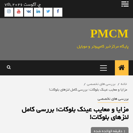
رش
ج. آگوست 7th, 2026
ه
ram
utube
Linkedin
Twitter
VK
Facebook
حتوا
PMCM
پایگاه مرکزخبر کامپیوتر و موبایل
منوی
اصلی
خانه
بررسی های تخصصی
مزایا و معایب عینک بلوکات؛ بررسی کامل لنزهای بلوکات!
بررسی های تخصصی
مزایا و معایب عینک بلوکات؛ بررسی کامل
لنزهای بلوکات!
1 دقیقه خوانده شده