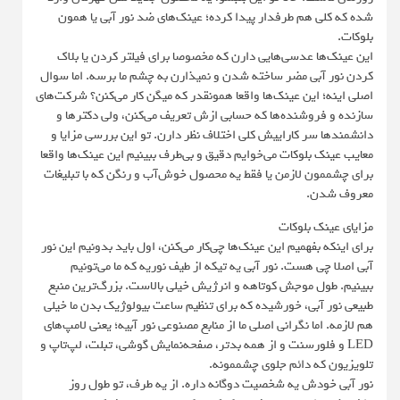
شده که کلی هم طرفدار پیدا کرده؛ عینک‌های ضد نور آبی یا همون
بلوکات.
این عینک‌ها عدسی‌هایی دارن که مخصوصا برای فیلتر کردن یا بلاک
کردن نور آبی مضر ساخته شدن و نمیذارن به چشم ما برسه. اما سوال
اصلی اینه؛ این عینک‌ها واقعا همونقدر که میگن کار می‌کنن؟ شرکت‌های
سازنده و فروشنده‌ها که حسابی ازش تعریف می‌کنن، ولی دکترها و
دانشمندها سر کاراییش کلی اختلاف نظر دارن. تو این بررسی مزایا و
معایب عینک بلوکات می‌خوایم دقیق و بی‌طرف ببینیم این عینک‌ها واقعا
برای چشممون لازمن یا فقط یه محصول خوش‌آب و رنگن که با تبلیغات
معروف شدن.
مزایای عینک بلوکات
برای اینکه بفهمیم این عینک‌ها چی‌کار می‌کنن، اول باید بدونیم این نور
آبی اصلا چی هست. نور آبی یه تیکه از طیف نوریه که ما می‌تونیم
ببینیم. طول موجش کوتاهه و انرژیش خیلی بالاست. بزرگ‌ترین منبع
طبیعی نور آبی، خورشیده که برای تنظیم ساعت بیولوژیک بدن ما خیلی
هم لازمه. اما نگرانی اصلی ما از منابع مصنوعی نور آبیه؛ یعنی لامپ‌های
LED و فلورسنت و از همه بدتر، صفحه‌نمایش گوشی، تبلت، لپ‌تاپ و
تلویزیون که دائم جلوی چشممونه.
نور آبی خودش یه شخصیت دوگانه داره. از یه طرف، تو طول روز