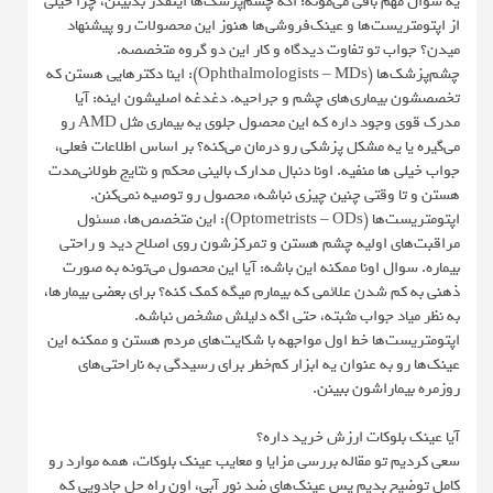
یه سوال مهم باقی می‌مونه؛ اگه چشم‌پزشک‌ها اینقدر بدبینن، چرا خیلی
از اپتومتریست‌ها و عینک‌فروشی‌ها هنوز این محصولات رو پیشنهاد
میدن؟ جواب تو تفاوت دیدگاه و کار این دو گروه متخصصه.
چشم‌پزشک‌ها (Ophthalmologists – MDs): اینا دکترهایی هستن که
تخصصشون بیماری‌های چشم و جراحیه. دغدغه اصلیشون اینه: آیا
مدرک قوی وجود داره که این محصول جلوی یه بیماری مثل AMD رو
می‌گیره یا یه مشکل پزشکی رو درمان می‌کنه؟ بر اساس اطلاعات فعلی،
جواب خیلی ها منفیه. اونا دنبال مدارک بالینی محکم و نتایج طولانی‌مدت
هستن و تا وقتی چنین چیزی نباشه، محصول رو توصیه نمی‌کنن.
اپتومتریست‌ها (Optometrists – ODs): این متخصص‌ها، مسئول
مراقبت‌های اولیه چشم هستن و تمرکزشون روی اصلاح دید و راحتی
بیماره. سوال اونا ممکنه این باشه: آیا این محصول می‌تونه به صورت
ذهنی به کم شدن علائمی که بیمارم میگه کمک کنه؟ برای بعضی بیمارها،
به نظر میاد جواب مثبته، حتی اگه دلیلش مشخص نباشه.
اپتومتریست‌ها خط اول مواجهه با شکایت‌های مردم هستن و ممکنه این
عینک‌ها رو به عنوان یه ابزار کم‌خطر برای رسیدگی به ناراحتی‌های
روزمره بیماراشون ببینن.
آیا عینک بلوکات ارزش خرید داره؟
سعی کردیم تو مقاله بررسی مزایا و معایب عینک بلوکات، همه موارد رو
کامل توضیح بدیم پس عینک‌های ضد نور آبی، اون راه حل جادویی که