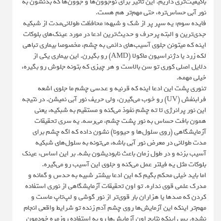
باکیفیت‌تری داریم. این تاثیر برای نوجوون‌ها و جوون‌ها که بدنشون به
نور آبی حساس‌تره، حتی مهم‌تر هم هست.
فایده سوم: یه سپر پر از شک و شبهه؛ محافظت طولانی‌مدت از شبکیه
جدی‌ترین و البته پرحرف‌ و حدیث‌ترین ادعا در مورد عینک‌های بلوکات
اینه که میتونن جلوی آسیب‌های دائمی به چشم، مخصوصا بیماری تباهی
لکه زرد یا دژنراسیون ماکولا (AMD) رو بگیرن. این بیماری یکی از
دلایل اصلی کوری تو سن بالاست و هر چیزی که بتونه جلوش رو بگیره،
خیلی مهمه.
تئوری پشت این ادعا اینه که قرنیه و عدسی چشم ما جلوی اشعه
فرابنفش (UV) رو خوب می‌گیرن، ولی حریف نور آبی نمیشن. در نتیجه
این نور پرانرژی تا ته چشم نفوذ می‌کنه و مستقیم به شبکیه، یعنی
همون بافت حساس به نور پشت چشم، می‌رسه. یه سری تحقیقات
آزمایشگاهی (روی سلول‌ها و حیوونا) نشون داده که اگه چشم برای
مدت طولانی در معرض نور آبی باشه، می‌تونه به سلول‌های شبکیه
آسیب بزنه و در طول زمان باعث نابودیشون بشه. بر این اساس، عینک
بلوکات مثل یه فیلتر عمل می‌کنه و جلوی این آسیب رو می‌گیره.
اما باید خیلی محکم بگیم که این ادعا بیشتر شبیه به حدس و گمانه و
مدرک علمی قوی نداره. تو اون تحقیقات آزمایشگاهی از نوری استفاده
کردن که صدها یا هزاران بار قوی‌تر از نور گوشی و لپ‌تاپ ماست و
مهم‌تر اینکه این آزمایش‌ها روی چشم آدم زنده تو شرایط واقعی انجام
نشده. پس اینکه نتایج اون آزمایش‌ها رو به استفاده روزمره خودمون