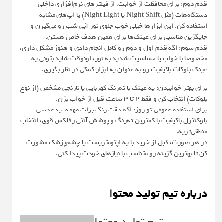
قدم دوم: برای محافظت از خوابت، از فیلترهای نرم‌افزاری داخلی
دستگاه‌هات (مثل Night Shift یا Night Light) یا اپ‌های مشابه
استفاده کن. این ابزارها خیلی خوب جلوی نور آبی شب رو می‌گیرن و
جایگزین مناسبی برای عینک‌ها برای همین هدف خاص هستن.
قدم سوم: اگه قدم اول و دوم رو کامل انجام دادی و هنوز مشکل داری،
مخصوصا با خواب یا حساسیت شدید به نور، اونوقت شاید بتونی یه
عینک بلوکات باکیفیت رو به عنوان یه ابزار کمکی در نظر بگیری.
برای بهتر خوابیدن: یه عینک با ته‌رنگ کهربایی یا نارنجی مشخص (از نوع
بلوکات) انتخاب کن و فقط ۲ تا ۳ ساعت قبل از خواب بزن.
برای استفاده عمومی تو روز: اگه دقت رنگ برات مهمه، یه عدسی
بلوکنترل باکیفیت با کمترین ته‌رنگ و پوشش آنتی‌ رفلکس قوی، انتخاب
منطقی‌تریه.
در هر صورت، قبل از خرید با یه اپتومتریست یا چشم‌پزشک مشورت
کن تا بهترین گزینه رو متناسب با نیازهای خودت پیدا کنی.
درباره تیم تولید محتوا
تیم تولید محتوا