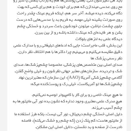
باید هی تمیزشون کنی. بعضی پوشش‌ها هم یه بازتاب بنفش یا سبز رو
مخ روی عدسی میندازن که هم برای خودت و هم برای کسی که بهت
نگاه می‌کنه، دیده میشه. آخر سر هم، اینکه فریم عینک چقدر راحت
روی صورتت بشینه خیلی مهمه. یه فریم بد یا عدسی‌هایی که درست
جلوی چشمت نباشن، میتونن خودشون باعث سردرد و خستگی چشم
بشن و هر فایده‌ای که عینک داشته باشه رو از بین ببرن.
دیدگاه علمی به لنزهای بلوکات
این بخش، قلب ماجراست؛ جایی که ادعاهای تبلیغاتی رو با مدارک علمی
دقیق مقایسه می‌کنیم و می‌بینیم چرا دکترها با هم اختلاف نظر دارن.
نظر رسمی پزشک ها
صدای اصلی بین متخصص‌های پزشکی، مخصوصا چشم‌پزشک‌ها، صدای
شک و تردیده. سازمان‌های معتبر جهانی نظرشون رو خیلی واضح گفتن.
آکادمی چشم‌پزشکی آمریکا (AAO): این سازمان که معتبرترین نهاد
چشم‌پزشک‌ها تو آمریکاست، خیلی رک و پوست‌کنده میگه:
ما هیچ عینک خاصی رو برای کار با کامپیوتر توصیه نمی‌کنیم.
هیچ مدرک علمی معتبری وجود نداره که نشون بده نور آبی مانیتورها به
چشم آسیب می‌زنه.
دلیل اصلی خستگی چشم دیجیتال، نور آبی نیست، بلکه طرز استفاده ما
از مانیتورهاست؛ کم پلک زدن (که چشم رو خشک می‌کنه)، فاصله
نادرست از صفحه و بد نشستن، دلایل اصلی این مشکلن.