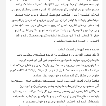
نور صفحه بیشتر تو چشم بزنه. این اتفاق باعث میشه عضلات چشم
مجبور بشن برای فوکوس کردن بیشتر کار کنن و همش منقبض بمونن.
این کار کشیدن زیاد از عضلات هم باعث خستگی و درد چشم میشه.
عینک‌های بلوکات با فیلتر کردن این نور پرانرژی و کم کردن بازتاب نور
(به خاطر لایه‌های آنتی‌رفلکسی که روی عدسی‌های خوب هست)، فشار
روی چشم رو کم می‌کنن و باعث میشن احساس راحتی بیشتری کنیم.
خیلی از کسایی که از این عینک‌ها استفاده کردن هم میگن که واقعا
احساس راحتی و دید بهتری داشتن.
فایده دوم: قهرمان کیفیت خواب
از نظر علمی، قوی‌ترین و منطقی‌ترین فایده عینک‌های بلوکات، تاثیر
مثبتشون روی خوابه. همونطور که گفتیم، نور آبی تو شب، تولید
ملاتونین رو به هم می‌ریزه و ساعت بیولوژیک بدن رو قاطی می‌کنه. ادعا
میشه که اگه دو سه ساعت قبل از خواب از عینک بلوکات استفاده کنیم،
جلوی این مشکل گرفته میشه و خوابمون بهتر میشه.
مکانیزم این فایده خیلی سرراسته. عدسی‌های بلوکات جلوی رسیدن نور
آبی مصنوعی از مانیتورها به شبکیه چشم رو می‌گیرن و نمیذارن
سیگنال اشتباه بیداری به مغز برسه. این کار باعث میشه غده پینه‌آل
بتونه به موقع ملاتونین تولید کنه و بدن کم‌کم برای خواب آماده بشه.
نتیجه‌اش اینه که راحت‌تر خوابمون می‌بره و خواب عمیق‌تر و