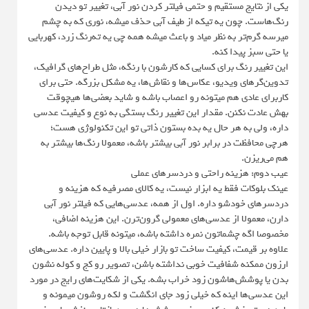
یکی از نتایج مستقیم و حتمی فیلتر کردن نور آبی، تغییر تو دیدن
رنگ‌هاست. چون یه تیکه از طیف آبی حذف میشه، نوری که به چشم
میرسه گرم‌تر به نظر میاد و باعث میشه همه چی یه ته‌رنگ زرد، کهربایی
یا حتی سبز پیدا کنه.
این تغییر رنگ برای کسایی که کارشون با رنگه، مثل طراح‌های گرافیک،
تدوین‌گرهای ویدیو، عکاس‌ها و نقاش‌ها، یه مشکل بزرگه. حتی برای
کاربرای عادی هم میتونه رو اعصاب باشه و شاید بعضی‌ها هیچوقت
بهش عادت نکنن. مقدار این تغییر رنگ بستگی به نوع و کیفیت عدسی
داره، ولی به هر حال یه بده‌ بستون ذاتی تو این تکنولوژی هست؛
هرچی محافظت در برابر نور آبی بیشتر باشه، معمولا رنگ‌ها بیشتر به
هم می‌ریزن.
عیب دوم: هزینه راحتی و دردسرهای عملی
عینک بلوکات فقط یه ابزار نیست، یه کالای مصرفیه که هزینه و
دردسرهای خودشو داره. اول از همه، عدسی‌هایی که فیلتر نور آبی
دارن، معمولا از عدسی‌های معمولی گرون‌ترن. این هزینه اضافی،
مخصوصا اگه چشماتون نمره داشته باشه، میتونه قابل توجه باشه.
علاوه بر قیمت، کیفیت ساخت تو بازار خیلی بالا و پایین داره. عدسی‌های
ارزون ممکنه شفافیت خوبی نداشته باشن، تصویر رو کج و کوله نشون
بدن یا پوشش‌هاشون زود خراب بشه. یکی از شکایت‌های رایج در مورد
این عدسی‌ها اینه که خیلی زود جای انگشت و لکه روشون میمونه و