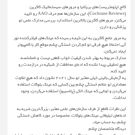
کالج اپتومتریست‌های بریتانیا و مرورهای سیستماتیک کاکرین
(Cochrane Reviews): این سازمان‌ها هم حرف AAO رو تایید
می‌کنن. مرورهای کاکرین بالاترین استاندارد بررسی مدارک علمی تو
پزشکی رو دارن.
یه مرور جامع کاکرین به این نتیجه رسیده که عینک‌های فیلترکننده نور
آبی احتمالا هیچ فرقی تو کم کردن خستگی چشم موقع کار با کامپیوتر
ایجاد نمی‌کنن.
مدارک مربوط به بهتر شدن کیفیت خواب قطعی نیست و نامشخصه.
هیچ تحقیقی پیدا نشده که ادعای محافظت از شبکیه در درازمدت رو
تایید کنه.
یه آزمایش بالینی خیلی معتبر تو سال ۲۰۲۱ نشون داد که هیچ تفاوت
معناداری تو علائم خستگی چشم بین کسایی که عینک بلوکات استفاده
می‌کردن و اونایی که عینک الکی (پلاسیبو) استفاده می‌کردن، وجود
نداشت.
این نظرات قاطع از طرف سازمان‌های علمی معتبر، بزرگ‌ترین ضربه به
ادعاهای تبلیغاتی عینک‌های بلوکات، مخصوصا در مورد کاهش خستگی
چشم، به حساب میاد.
دیدگاه متخصصان چشم