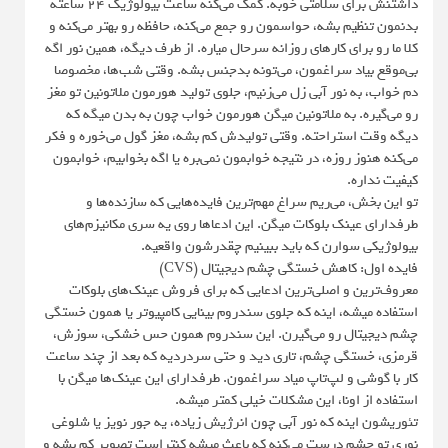
داشتنش برای سلامتی خوبه. کمک می‌کنه ساعت بیولوژیک ۲۴ ساعته
بدنمون تنظیم بشه، حواسمون رو جمع می‌کنه، حافظه رو بهتر می‌کنه و
کلا ما رو برای کارهای روزانه سرحال میاره. از طرف دیگه، همین نور اگه
بی‌موقع بیاد سراغمون، می‌تونه بدجنس بشه. وقتی شب‌ها، مخصوصا
دم خواب، به نور آبی زل می‌زنیم، جلوی تولید هورمون ملاتونین تو مغز
رو می‌گیره. به ملاتونین میگن هورمون خواب چون به بدن میگه که
دیگه وقت استراحته. وقتی تولیدش کم بشه، مغز گول می‌خوره و فکر
می‌کنه هنوز روزه، در نتیجه خوابمون نمی‌بره یا اگه بخوابیم، خوابمون
کیفیت نداره.
تو این بخش، می‌ریم سراغ مهم‌ترین فایده‌هایی که سازنده‌ها و
طرفدارای عینک بلوکات میگن. این ادعاها روی یه سری مکانیزم‌های
بیولوژیکی سوارن که باید ببینیم چقدرشون واقعیه.
فایده اول: کاهش خستگی چشم دیجیتال (CVS)
معروف‌ترین و اصلی‌ترین ادعایی که برای فروش عینک‌های بلوکات
استفاده میشه، اینه که جلوی سندروم بینایی کامپیوتر یا همون خستگی
چشم دیجیتال رو می‌گیرن. این سندروم همون حس خشکی، سوزش،
قرمزی، خستگی چشم، تاری دید و حتی سردردیه که بعد از چند ساعت
کار با گوشی و لپ‌تاپ میاد سراغمون. طرفدارای این عینک‌ها میگن با
استفاده از اونا، این مشکلات خیلی کمتر میشه.
تئوریشون اینه که نور آبی چون انرژیش زیاده، یه جور نویز یا شلوغی
نوری تو چشم درست می‌کنه که باعث میشه کنتراست تصویر کم بشه و