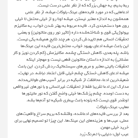
ربط بدیم، یه جهش بزرگه که از نظر علمی درست نیست.
ادعاهایی که در مورد فایده‌های عینک بلوکات میشه، از نظر علمی
همه‌شون یه اندازه معتبر نیستن. میشه اونا رو از خیلی محتمل تا خیلی
روی هوا دسته‌بندی کرد. فایده مربوط به بهتر شدن خواب، یه مکانیزم
بیولوژیکی قوی و شناخته‌شده داره (تاثیر نور روی ملاتونین) و بعضی
تحقیقات انسانی هم تاییدش کردن، هرچند نتایج همیشه یکی نیست.
این باعث میشه ادعای بهبود خواب، محتمل‌ترین فایده این عینک‌ها
باشه. پله بعدی، کاهش خستگی چشمه. مکانیزمش (کم کردن نویز و کار
عضلانی) به اندازه داستان ملاتونین قطعی نیست و مهم‌تر اینکه
تحقیقات بالینی معتبر و مرورهای سیستماتیک ردش کردن. این باعث
میشه ادعای کاهش خستگی چشم خیلی قابل اعتماد نباشه. در نهایت،
ضعیف‌ترین ادعا، محافظت از شبکیه در برابر آسیب‌های طولانی‌مدته.
مدارک این ادعا تقریبا فقط از تحقیقات غیرانسانی و با نورهای غیرواقعی
به دست اومده. چشم‌ پزشک‌ها خیلی واضح گفتن که نور مانیتورها
اونقدر قوی نیست که بتونه باعث بیماری شبکیه تو آدم‌ها بشه.
معایب عینک بلوکات
بعد از بررسی فایده‌های ادعاشده، وقتشه که بریم سراغ واقعیت‌های
عملی، عیب‌ها و هزینه‌های این عینک‌ها. این چیزا تو تصمیم نهایی برای
خرید خیلی مهمن.
عیب اول: دنیایی با ته‌رنگ زرد