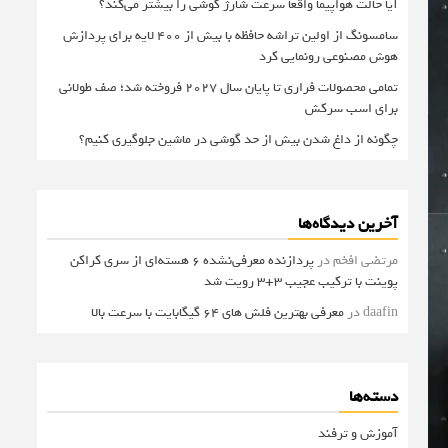
آیا حالت هواپیما واقعا سرعت شارژ گوشی را بیشتر می‌کند؟
سامسونگ از اولین تراشه حافظه با بیش از ۴۰۰ لایه برای پردازش
هوش مصنوعی رونمایی کرد
تمامی محصولات فراری تا پایان سال ۲۰۲۷ فروخته شد؛ صف طولانی
برای اسب سرکش
چگونه از داغ شدن بیش از حد گوشی در ماشین جلوگیری کنیم؟
آخرین دیدگاه‌ها
مرتضی افخم
در
پردازنده معرفی‌نشده 6 هسته‌ای از سری کراکن
پوینت با ترکیب عجیب 3+3 رویت شد
daafin
در
معرفی بهترین فلش های 64 گیگابایت با سرعت بالا
دسته‌ها
آموزش و ترفند