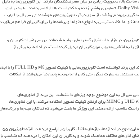
 ساخت بالا، محبوبیت زیادی در میان مصرف‌کنندگان دارند. این تلویزیون‌ها به دلیل
استفاده از تکنولوژی‌های UHD 4K، MINI LED، QLED، HDR 10 و Dolby Vision، تصاویری واضح، زنده و با کنتراست بالا ارائه می‌دهند. علاوه بر این،
ه طور چشمگیری بهبود می‌بخشد. از سوی دیگر، تلویزیون‌های هوشمند تی سی ال با قابلیت
 معتبر در صنعت تلویزیون، در بازار با استقبال گسترده‌ای مواجه شده‌اند. بررسی نظرات کاربران و
لویزیون tcl مزایای متعددی دارد که آن را به انتخابی محبوب میان کاربران تبدیل کرده است. در ادامه، به برخی از
یکی از بزرگ‌ترین مزایای تلویزیون‌های تی سی ال، قیمت مناسب آن‌ها است. این برند توانسته است تلویزیون‌هایی با کیفیت تصویر 4K و FULL HD را با 
هستند. به عبارت دیگر، حتی کاربران با بودجه پایین نیز می‌توانند از امکانات
ی سی ال به این موضوع توجه ویژه‌ای داشته‌اند. این برند از فناوری‌های
پیشرفته‌ای مانند UHD 4K، MINI LED، QLED، HDR 10، DOLBY VISION و MEMC برای ارتقای کیفیت تصویر استفاده می‌کند. با این فناوری‌ها،
راست مناسب ارائه دهند. این ویژگی‌ها باعث می‌شود که تماشای فیلم‌ها و برنامه‌های
تلویزیون‌های تی سی ال در ابعاد مختلفی از ۳۲ تا ۸۵ اینچ تولید می‌شوند که این تنوع در اندازه‌ها، نیازهای مختلف کاربران را پاسخ می‌دهد. البته تلویزیون ۵۵
ضای اتاق‌های مختلف هماهنگ شوند و به کاربران این امکان را می‌دهند که متناسب با