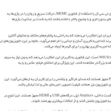
برای گیمرها، تجربه بازی روان و بدون لگ، اهمیت زیادی دارد. تلویزیون‌های تی سی ال با استفاده از فناوری MEMC، حرکات سریع و روان را در بازی‌ها به
ای بدون تاری و با وضوح بالاتر داشته باشند که به شدت بر جذابیت بازی‌ها
بران این امکان را می‌دهند که به راحتی به پلتفرم‌های مختلف و محتوای آنلاین
ند. این تلویزیون‌ها از سیستم‌عامل Google TV بهره می‌برند که تجربه کاربری آسان و جذابی را فراهم می‌آورد. علاوه بر این، تلویزیون‌های ت
یکی دیگر از ویژگی‌های جالب تلویزیون‌های تی سی ال، قابلیت Wifi Screen Mirror است. این فناوری به کاربران این امکان را می‌دهد که بدون نیاز به سیم،
فحه بزرگ‌تر مشاهده کنند. این ویژگی برای تماشای فیلم، عکس و یا به
تلویزیون‌های تی سی ال با سیستم صوتی Dolby Atoms و Pure Surround مجهز هستند که صدای فراگیر و واضحی را برای کاربران به ارمغان می‌آورد. این
تلویزیون نیز همانند کیفیت تصویر، تجربه‌ای عالی و لذت‌بخش باشد.
تلویزیون‌های تی سی ال به اتصالات متنوعی از جمله بلوتوث، Wi-Fi، کروم‌کست داخلی، Airplay2 اپل، درگاه‌های USB و HDMI مجهز هستند. این تنوع در
به تلویزیون متصل کنند و از امکانات بیشتری بهره‌مند شوند.