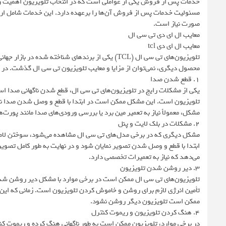
مسئولیت خدمات پس از فروش آن‌ها را برعهده دارد. این خدمات شامل ارسا
صورت نیاز است.
معایب ال ای دی تی سی ال
معایب ال ای دی tcl
تلویزیون‌های تی سی ال (TCL) یکی از برندهای شناخته 
محصول دیگری، نمی‌توان از مزایا و معایب تلویزیون تی سی ال گذشت. در اد
1. قطع شدن صدا
یکی از مشکلات رایج در تلویزیون‌های تی سی ال، قطع شدن ناگهانی صدا ا
تلویزیون است. این مشکل ممکن است در ابتدا با قطع و وصل شدن صدا نمای
مشکل، معمولاً نیاز به تعمیر مین برد یا بررسی ورودی‌های صدا مانند پورت‌های HDMI و AV ا
2. مشکلات در بلک لایت و پنل
مشکل دیگری که در برخی مدل‌های تی سی ال مشاهده می‌شود، سوختن لا
ابتدا با قطع و وصل شدن تصویر نمایان شود و در نهایت به طور کامل تصویر ر
می‌دهد که نیاز به تعمیرات تخصصی دارد.
3. دیر روشن شدن تلویزیون
تلویزیون‌های تی سی ال ممکن است در برخی موارد با مشکل دیر روشن شدن
تأمین انرژی لازم برای روشن و خاموش کردن تلویزیون است. زمانی که این
ممکن است تلویزیون دیگر روشن نشود.
4. هنگ کردن تلویزیون و ریموت کنترل
در برخی موارد، تلویزیون ممکن است به طور ناگهانی هنگ کرده و ریموت کنترل