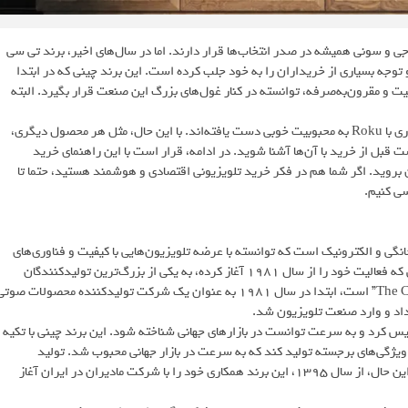
ی و سونی همیشه در صدر انتخاب‌ها قرار دارند. اما در سال‌های اخیر، برند تی سی
رده و توجه بسیاری از خریداران را به خود جلب کرده است. این برند چینی که در ابتدا
یت و مقرون‌به‌صرفه، توانسته در کنار غول‌های بزرگ این صنعت قرار بگیرد. البته
تلویزیون‌های TCL به‌خاطر قیمت اقتصادی، امکانات هوشمند متنوع و همکاری با Roku به محبوبیت خوبی دست یافته‌اند. با این حال، مثل هر محصول دیگری،
ت قبل از خرید با آن‌ها آشنا شوید. در ادامه، قرار است با این راهنمای خرید
ون بروید. اگر شما هم در فکر خرید تلویزیونی اقتصادی و هوشمند هستید، حتما تا
سی کنیم.
ر بازار لوازم خانگی و الکترونیک است که توانسته با عرضه تلویزیون‌هایی با کیفیت و فناوری‌های
نوین، جایگاه ویژه‌ای در میان مصرف‌کنندگان جهانی پیدا کند. این برند چینی که فعالیت خود را از سال 1981 آغاز کرده، به یکی از بزرگ‌ترین تولیدکنندگان
تلویزیون در جهان تبدیل شده است. TCL که مخفف عبارت “The Creative Life” است، ابتدا در سال 1981 به عنوان یک شرکت تولیدکننده محصولات صو
 داد و وارد صنعت تلویزیون شد.
نه تأسیس کرد و به سرعت توانست در بازارهای جهانی شناخته شود. این برند چینی با تکیه
و ویژگی‌های برجسته تولید کند که به سرعت در بازار جهانی محبوب شد. تولید
تلویزیون‌های تی سی ال عمدتاً در کارخانه‌های مختلف چین انجام می‌شود. با این حال، از سال 1395، این برند همکاری خود را با شرکت مادیران در ایران آغاز