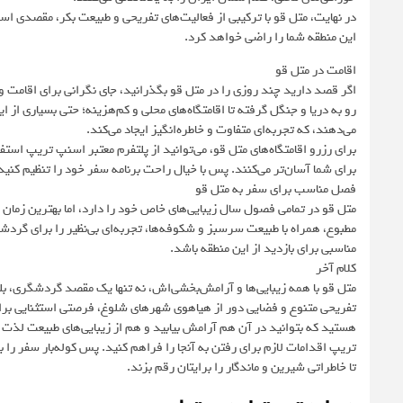
در نهایت، متل قو با ترکیبی از فعالیت‌های تفریحی و طبیعت بکر، مقصدی است
این منطقه شما را راضی خواهد کرد.
اقامت در متل قو
اگر قصد دارید چند روزی را در متل قو بگذرانید، جای نگرانی برای اقامت وج
رو به دریا و جنگل گرفته تا اقامتگاه‌های محلی و کم‌هزینه؛ حتی بسیاری از ای
می‌دهند، که تجربه‌ای متفاوت و خاطره‌انگیز ایجاد می‌کند.
برای رزرو اقامتگاه‌های متل قو، می‌توانید از پلتفرم‌ معتبر اسنپ تریپ استفاد
برای شما آسان‌تر می‌کنند. پس با خیال راحت برنامه سفر خود را تنظیم کنید
فصل مناسب برای سفر به متل قو
متل قو در تمامی فصول سال زیبایی‌های خاص خود را دارد، اما بهترین زمان 
مطبوع، همراه با طبیعت سرسبز و شکوفه‌ها، تجربه‌ای بی‌نظیر را برای گردشگرا
مناسبی برای بازدید از این منطقه باشد.
کلام آخر
متل قو با همه زیبایی‌ها و آرامش‌بخشی‌اش، نه تنها یک مقصد گردشگری، بلکه
تفریحی متنوع و فضایی دور از هیاهوی شهرهای شلوغ، فرصتی استثنایی برای ف
هستید که بتوانید در آن هم آرامش بیابید و هم از زیبایی‌های طبیعت لذت
تریپ اقدامات لازم برای رفتن به آنجا را فراهم کنید. پس کوله‌بار سفر ر
تا خاطراتی شیرین و ماندگار را برایتان رقم بزند.