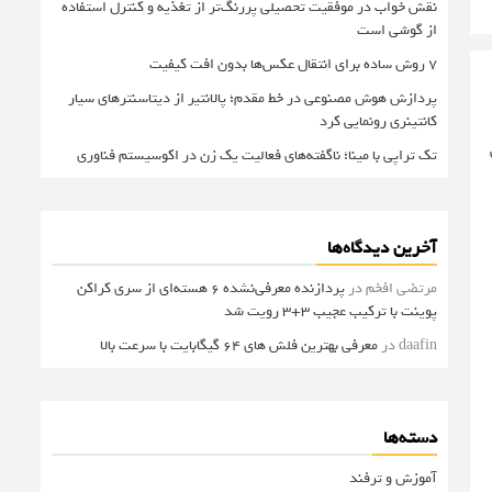
نقش خواب در موفقیت تحصیلی پررنگ‌تر از تغذیه و کنترل استفاده
از گوشی است
۷ روش ساده برای انتقال عکس‌ها بدون افت کیفیت
پردازش هوش مصنوعی در خط مقدم؛ پالانتیر از دیتاسنترهای سیار
کانتینری رونمایی کرد
تک تراپی با مینا؛ ناگفته‌های فعالیت یک زن در اکوسیستم فناوری
آخرین دیدگاه‌ها
مرتضی افخم
در
پردازنده معرفی‌نشده 6 هسته‌ای از سری کراکن
پوینت با ترکیب عجیب 3+3 رویت شد
daafin
در
معرفی بهترین فلش های 64 گیگابایت با سرعت بالا
دسته‌ها
آموزش و ترفند