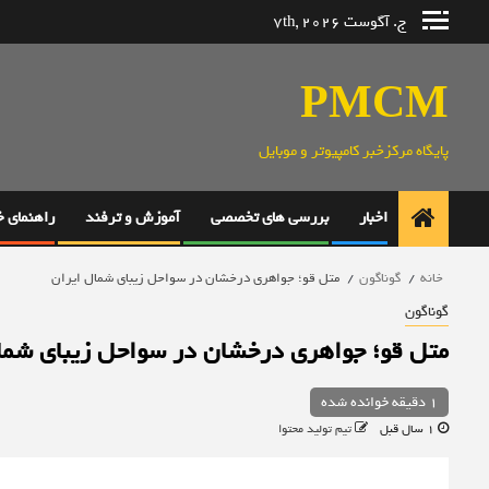
رش
ج. آگوست 7th, 2026
ه
حتوا
PMCM
پایگاه مرکزخبر کامپیوتر و موبایل
اخبار
بررسی های تخصصی
آموزش و ترفند
راهنمای 
خانه
گوناگون
متل قو؛ جواهری درخشان در سواحل زیبای شمال ایران
گوناگون
متل قو؛ جواهری درخشان در سواحل زیبای شما
1 دقیقه خوانده شده
1 سال قبل
تیم تولید محتوا