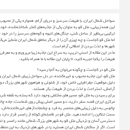
سواحل شمال ایران، با طبیعت سرسبز و دریای آرام، همواره یکی از محبوب
این همه زیبایی، متل قو به عنوان یکی از جاذبه‌های کمتر شناخته‌شده، خودن
ترکیبی بی‌نظیر از ساحل شنی، جنگل‌های انبوه و کوه‌های سرسبز را در خود 
اما متل قو کجاست و چه چیزی آن را از دیگر مناطق شمال ایران متمایز می‌ک
شهرها و لذت بردن از لحظاتی آرام است.
ما در این مقاله از اسنپ تریپ، به سراغ این جاذبه زیبا می‌رویم و به معرف
طبیعت را یکجا تجربه کنید، تا پایان این مقاله با ما همراه باشید.
متل قو در کجاست و چگونه می‌توان به آنجا رسید؟
متل قو، این جاذبه محبوب و خیره‌کننده، در دل سواحل زیبای شمال ایران و 
دلیل موقعیت جغرافیایی خاص خود، از شلوغی و هیاهوی شهرهای بزرگ دور ا
آرامش، استراحت و لذت بردن از طبیعت بکر هستند.
برای رسیدن به متل قو، مسیرهای مختلفی وجود دارد که بسته به نقطه شروع س
مرکزی ایران قصد سفر دارید، دو مسیر اصلی پیش روی شماست: جاده چالوس و 
چالوس به دلیل زیبایی‌های منحصر به فرد و چشم‌اندازهای خیره‌کننده‌اش
سمت تنکابن را ادامه دهید. متل قو در فاصله‌ای کوتاه از رامسر قرار دارد و با طی کردن حدود ۱۵ تا ۲۰ دقیقه رانندگ
دسترسی آسان و نزدیکی متل قو به شهرهای بزرگ شمالی مانند رامسر و تنک
است. اگر از ساکنان شمال ایران هستید یا در شهرهای نزدیک به این منطقه ا