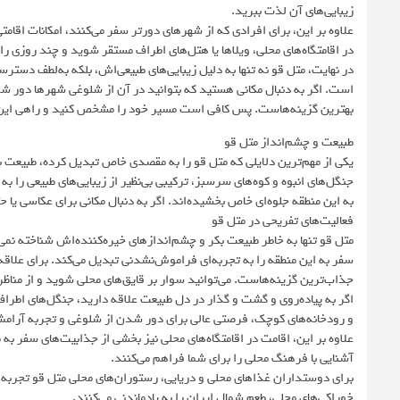
زیبایی‌های آن لذت ببرید.
علاوه بر این، برای افرادی که از شهرهای دورتر سفر می‌کنند، امکانات اقا
در اقامتگاه‌های محلی، ویلاها یا هتل‌های اطراف مستقر شوید و چند روزی ر
در نهایت، متل قو نه تنها به‌ دلیل زیبایی‌های طبیعی‌اش، بلکه به‌لطف 
است. اگر به دنبال مکانی هستید که بتوانید در آن از شلوغی شهرها دور 
بهترین گزینه‌هاست. پس کافی است مسیر خود را مشخص کنید و راهی این
طبیعت و چشم‌انداز متل قو
یکی از مهم‌ترین دلایلی که متل قو را به مقصدی خاص تبدیل کرده، طبیعت ب
جنگل‌های انبوه و کوه‌های سرسبز، ترکیبی بی‌نظیر از زیبایی‌های طبیعی را به
به این منطقه جلوه‌ای خاص بخشیده‌اند. اگر به دنبال مکانی برای عکاسی یا ح
فعالیت‌های تفریحی در متل قو
متل قو تنها به خاطر طبیعت بکر و چشم‌اندازهای خیره‌کننده‌اش شناخته نمی
سفر به این منطقه را به تجربه‌ای فراموش‌نشدنی تبدیل می‌کند. برای علاقه‌م
جذاب‌ترین گزینه‌هاست. می‌توانید سوار بر قایق‌های محلی شوید و از مناظر 
اگر به پیاده‌روی و گشت‌ و گذار در دل طبیعت علاقه دارید، جنگل‌های اطر
و رودخانه‌های کوچک، فرصتی عالی برای دور شدن از شلوغی و تجربه آرا
علاوه بر این، اقامت در اقامتگاه‌های محلی نیز بخشی از جذابیت‌های سفر به 
آشنایی با فرهنگ محلی را برای شما فراهم می‌کنند.
برای دوستداران غذاهای محلی و دریایی، رستوران‌های محلی متل قو تجربه‌ای 
خوراکی‌های محلی، طعم شمال ایران را به یادماندنی می‌کنند.