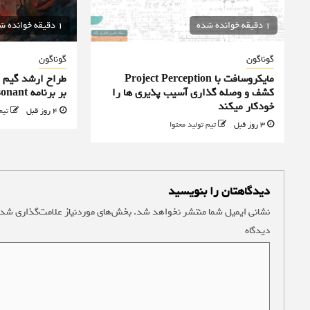
1 دقیقه خوانده شده
1 دقیقه خوانده شده
گوناگون
گوناگون
مایکروسافت با Project Perception
کشف و وصله گذاری آسیب پذیری ها را
بر برنامه Control Resonant را رد کرد
خودکار میکند
4 روز قبل
تیم
3 روز قبل
تیم تولید محتوا
دیدگاهتان را بنویسید
نشانی ایمیل شما منتشر نخواهد شد.
بخش‌های موردنیاز علامت‌گذاری شده
دیدگاه
*