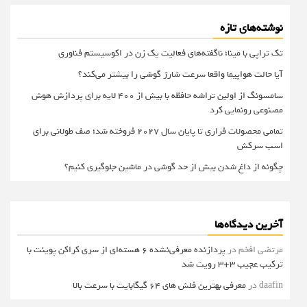
نوشته‌های تازه
تک تراپی با مینا؛ ناگفته‌های فعالیت یک زن در اکوسیستم فناوری
آیا حالت هواپیما واقعا سرعت شارژ گوشی را بیشتر می‌کند؟
سامسونگ از اولین تراشه حافظه با بیش از ۴۰۰ لایه برای پردازش هوش
مصنوعی رونمایی کرد
تمامی محصولات فراری تا پایان سال ۲۰۲۷ فروخته شد؛ صف طولانی برای
اسب سرکش
چگونه از داغ شدن بیش از حد گوشی در ماشین جلوگیری کنیم؟
آخرین دیدگاه‌ها
مرتضی افخم
در
پردازنده معرفی‌نشده 6 هسته‌ای از سری کراکن پوینت با
ترکیب عجیب 3+3 رویت شد
daafin
در
معرفی بهترین فلش های 64 گیگابایت با سرعت بالا