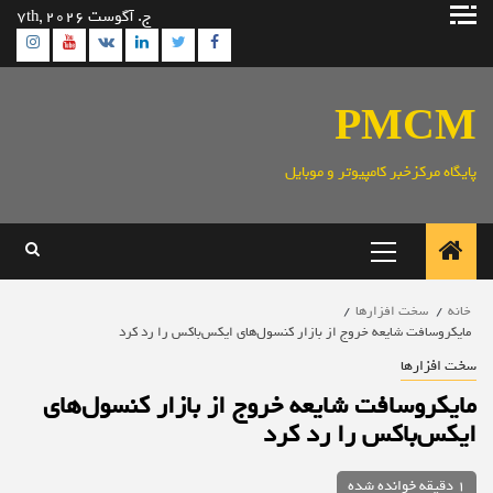
رش
ج. آگوست 7th, 2026
ه
ram
utube
Linkedin
Twitter
VK
Facebook
حتوا
PMCM
پایگاه مرکزخبر کامپیوتر و موبایل
منوی
اصلی
خانه
سخت افزارها
مایکروسافت شایعه خروج از بازار کنسول‌های ایکس‌باکس را رد کرد
سخت افزارها
مایکروسافت شایعه خروج از بازار کنسول‌های
ایکس‌باکس را رد کرد
1 دقیقه خوانده شده