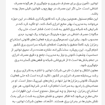
توانیر، تأمین برق برای مصارف ضروری و جلوگیری از هرگونه مصرف
اضافی است، حتی اگر این مصرف در چهارچوب قوانین قبلی مجاز بوده
باشد.
این مقام مسئول همچنین بیان کرد که قانون‌گذاری شفاف در این حوزه
می‌تواند به مدیریت بهتر منابع انرژی کمک کند. او تأکید کرد که در
شرایطی که شبکه برق کشور به شدت تحت فشار است، حتی یک
مگاوات مصرف اضافی در حوزه ماینینگ می‌تواند یک تهدید جدی
محسوب شود. بنابراین، تصمیم‌گیری درباره فعالیت‌های قانونی استخراج
رمزارز باید کاملاً منطبق با وضعیت لحظه‌ای شبکه سراسری برق کشور
انجام گیرد. این رویکرد سخت‌گیرانه، نشان‌دهنده درک عمیق توانیر از
حساسیت وضعیت کنونی و نیاز به مدیریت جامع و دقیق مصرف انرژی
در تمام بخش‌ها است تا از فروپاشی شبکه و قطعی‌های گسترده برق
جلوگیری شود.
معاون انتقال و تجارت خارجی شرکت توانیر با اشاره به ناترازی برق و
رشد بی‌سابقه مصرف انرژی در کشور، تاکید کرده است که حتی فعالیت
ماینینگ قانونی رمزارزها نیز تنها در زمان‌های غیرپیک مجاز است. او در
مصاحبه‌ای با رادیو، به صراحت اعلام کرد که در شرایط کنونی، هر نوع
استخراج رمزارز، چه مجاز و چه غیرمجاز، ممنوع است. این اظهارات در
حالی مطرح می‌شود که افکار عمومی و فضای مجازی به شدت درگیر بحث
نقش ماینرها در بحران برق هستند. الله‌داد، معاون شرکت توانیر، به