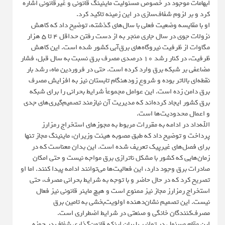
ابهامات موجود در خصوص مسئولیت ماینینگ قانونی و غیرقانونی اشاره
کرد و بر لزوم شفاف‌سازی در این زمینه تاکید کرد.
او با مقایسه وضعیت فعلی با سال‌های گذشته، توضیح داد که کاهش
نزولات جوی در سال جاری منجر به از دست رفتن حداقل ۴ تا ۵ هزار
مگاوات از ظرفیت نیروگاه‌های برق‌آبی کشور شده است. این کاهش
ظرفیت، در کنار رشد ۱۰ درصدی مصرف برق نسبت به سال قبل، فشار
مضاعفی بر شبکه برق وارد کرده است. حتی در فروردین ماه، رشد بار
نقطه‌ای بالاتر بوده و شروع زودهنگام تابستان نیز به افزایش مصرف
برق دامن زده است. این عوامل مجموعاً شرایط بحرانی را برای شبکه
برق کشور ایجاد کرده‌اند که مدیریت آن نیازمند تصمیم‌گیری‌های جدی
و اعمال محدودیت‌ها است.
الله‌داد در ادامه به مقررات مربوط به مجوزهای استخراج رمزارز
پرداخت و توضیح داد که طبق مصوبه هیئت وزیران، ماینینگ مجاز تنها
برای فصل‌های غیرپیک تعریف شده است. این بدان معناست که در
زمان‌هایی که کشور با مشکل ناترازی برق مواجه نیست و حتی امکان
صادرات برق وجود دارد، این فعالیت‌ها می‌توانند ادامه پیدا کنند. اما او
تصریح کرد که در حال حاضر و با توجه به شرایط بحرانی مصرف، حتی
استخراج رمزارز مجاز نیز ممنوع است و هیچ ماینر قانونی نیز فعال
نیست. این تصمیم نشان‌دهنده اولویت‌بخشی به تامین برق
مصرف‌کنندگان خانگی و صنعتی در شرایط اضطراری است.
این مقام مسئول در توانیر با بیان اینکه قانون‌گذاری شفاف در حوزه