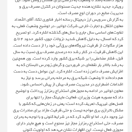
وجود داشته باشد تا وضعیت به درستی برای همگان روشن شود. این
رویکرد جدید نشان‌دهنده جدیت مسئولان در کنترل مصرف برق و
مدیریت منابع در دوران اوج مصرف است.
به گزارش سرویس ارز دیجیتال رسانه اخبار فناوری تکنا، آقای الله‌داد
معاون انتقال و تجارت خارجی شرکت توانیر، در توضیح وضعیت فعلی، به
تفاوت‌های اساسی سال جاری با سال‌های گذشته اشاره کرد. او تصریح
کرد که امسال، به دلیل کاهش شدید نزولات جوی، کشور حدود ۴ تا ۵
هزار مگاوات از ظرفیت نیروگاه‌های برق‌آبی خود را از دست داده است.
این کاهش ظرفیت، در کنار رشد ده درصدی مصرف برق نسبت به سال
قبل، فشار مضاعفی را بر شبکه برق کشور وارد کرده است. وی همچنین
به رشد بالاتر بار نقطه‌ای در فروردین و گرمای زودرس تابستان که به
افزایش مصرف دامن زده است، اشاره کرد. این عوامل دست به دست
هم داده‌اند تا وضعیت شبکه برق به مرحله بحرانی برسد و نیاز به
اقدامات اضطراری در مدیریت مصرف بیش از پیش احساس شود.
معاون توانیر در ادامه به مجوزهای استخراج رمزارز پرداخت و توضیح
داد که مصوبه هیئت وزیران، فعالیت ماینینگ مجاز را تنها برای
فصل‌های غیرپیک تعریف کرده است؛ یعنی در زمان‌هایی که کشور با
مشکل ناترازی برق مواجه نیست و حتی ظرفیت مازاد برای صادرات برق
نیز وجود دارد. اما او تأکید کرد که در شرایط کنونی و با توجه به بحران
مصرف، حتی استخراج رمزارز مجاز نیز ممنوع است و هیچ ماینر دارای
مجوزی فعال نیست. این اظهارات نشان می‌دهد که اولویت کنونی