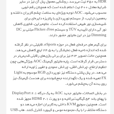
HDR به ۴۵۰ نیت می‌رسد. روشنایی معمول پنل آن نیز در سایر
شرایط معادل ۴۰۰ نیت اعلام شده است که همچنان رقم خوبی
محسوب می‌شود. AOC توجه ویژه‌ای به سلامت چشم کاربران داشته و
به‌همین ترتیب، از سیستم نورپردازی با پلاریزه دایره‌ای برای
شبیه‌سازی نور طبیعی استفاده کرده است. علاوه‌براین، فناوری کاهش
نور آبی دارای تأییدیه TÜV و سیستم Flicker-Free مبتنی بر DC
Dimming نیز در این مانیتور حضور دارند.
برای گیمرهای حرفه‌ای فعال در حوزه eSports، قابلیتی در نظر گرفته
شده که اندازه ناحیه فعال نمایشگر را به ۲۴.۵ اینچ کاهش می‌دهد.
همچنین حالت تصویر 4:3 نیز برای برخی بازی‌های رقابتی قدیمی‌تر در
دسترس قرار گرفته است. پایه مانیتور گیمینگ AOC ویژگی‌هایی چون
تنظیم ارتفاع، چرخش افقی، چرخش عمودی و تغییر زاویه ارائه
می‌دهد. در پنل پشتی دستگاه نیز نورپردازی RGB موسوم به Light
FX تعبیه شده و یک نگهدارنده جمع‌شونده برای هدست گیمینگ نیز
روی بدنه آن به‌چشم می‌خورد.
در بخش اتصالات، مانیتور جدید AOC به یک درگاه DisplayPort 2.1
با پهنای باند ۵۴ گیگابیت‌برثانیه و دو پورت HDMI 2.1 مجهز شده
است. همچنین سوئیچ KVM داخلی به کاربران اجازه می‌دهد دو
دستگاه مختلف را با یک مجموعه موس و کیبورد کنترل کنند. هاب USB