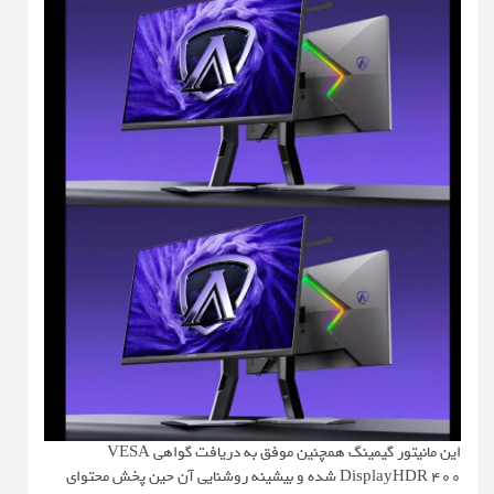
این مانیتور گیمینگ همچنین موفق به دریافت گواهی VESA
DisplayHDR 400 شده و بیشینه روشنایی آن حین پخش محتوای