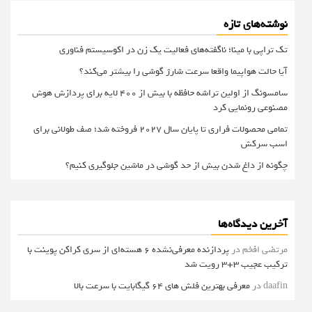
نوشته‌های تازه
تک تراپی با مینا؛ ناگفته‌های فعالیت یک زن در اکوسیستم فناوری
آیا حالت هواپیما واقعا سرعت شارژ گوشی را بیشتر می‌کند؟
سامسونگ از اولین تراشه حافظه با بیش از ۴۰۰ لایه برای پردازش هوش
مصنوعی رونمایی کرد
تمامی محصولات فراری تا پایان سال ۲۰۲۷ فروخته شد؛ صف طولانی برای
اسب سرکش
چگونه از داغ شدن بیش از حد گوشی در ماشین جلوگیری کنیم؟
آخرین دیدگاه‌ها
مرتضی افخم
در
پردازنده معرفی‌نشده 6 هسته‌ای از سری کراکن پوینت با
ترکیب عجیب 3+3 رویت شد
daafin
در
معرفی بهترین فلش های 64 گیگابایت با سرعت بالا