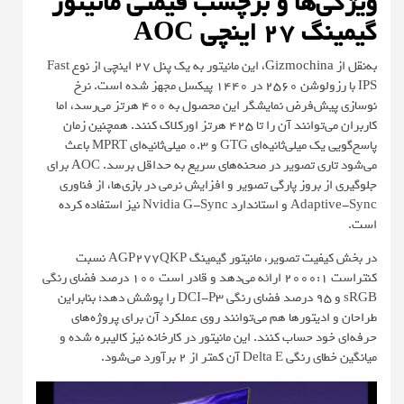
ویژگی‌ها و برچسب قیمتی مانیتور
گیمینگ ۲۷ اینچی AOC
به‌نقل از
Gizmochina
، این مانیتور به یک پنل ۲۷ اینچی از نوع Fast
IPS با رزولوشن ۲۵۶۰ در ۱۴۴۰ پیکسل مجهز شده است. نرخ
نوسازی پیش‌فرض نمایشگر این محصول به ۴۰۰ هرتز می‌رسد، اما
کاربران می‌توانند آن را تا ۴۲۵ هرتز اورکلاک کنند. همچنین زمان
پاسخ‌گویی یک میلی‌ثانیه‌ای GTG و ۰.۳ میلی‌ثانیه‌ای MPRT باعث
می‌شود تاری تصویر در صحنه‌های سریع به حداقل برسد. AOC برای
جلوگیری از بروز پارگی تصویر و افزایش نرمی در بازی‌ها، از فناوری
Adaptive-Sync و استاندارد Nvidia G-Sync نیز استفاده کرده
است.
در بخش کیفیت تصویر، مانیتور گیمینگ AGP277QKP نسبت
کنتراست 2000:1 ارائه می‌دهد و قادر است ۱۰۰ درصد فضای رنگی
sRGB و 95 درصد فضای رنگی DCI-P3 را پوشش دهد؛ بنابراین
طراحان و ادیتورها هم می‌توانند روی عملکرد آن برای پروژه‌های
حرفه‌ای خود حساب کنند. این مانیتور در کارخانه نیز کالیبره شده و
میانگین خطای رنگی Delta E آن کمتر از ۲ برآورد می‌شود.