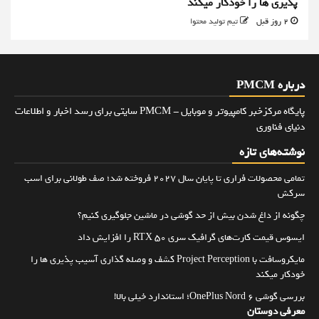
پذیری ها را خودکار میکند
2 روز قبل
تیم تولید محتوا
درباره PMCM
پایگاه مرکزخبر کامپیوتر و موبایل - PMCM سایتی برای رسد اخبار و اطلاعات
دنیای فناوری
نوشته‌های تازه
تمامی محصولات فراری تا پایان سال ۲۰۲۷ فروخته شد؛ صف طولانی برای اسب
سرکش
چگونه از داغ شدن بیش از حد گوشی در ماشین جلوگیری کنیم؟
ایسوس قیمت کارت‌های گرافیک سری RTX 50 را افزایش داد
مایکروسافت با Project Perception کشف و وصله گذاری آسیب پذیری ها را
خودکار میکند
بررسی گوشی OnePlus Nord 6؛ استاندارد خیلی بالا!
معرفی دوستان