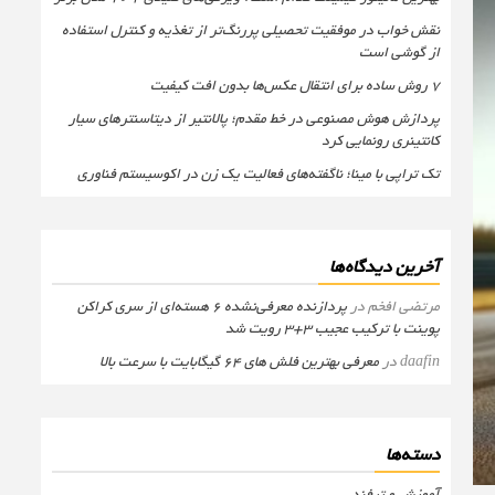
نقش خواب در موفقیت تحصیلی پررنگ‌تر از تغذیه و کنترل استفاده
از گوشی است
۷ روش ساده برای انتقال عکس‌ها بدون افت کیفیت
پردازش هوش مصنوعی در خط مقدم؛ پالانتیر از دیتاسنترهای سیار
کانتینری رونمایی کرد
تک تراپی با مینا؛ ناگفته‌های فعالیت یک زن در اکوسیستم فناوری
آخرین دیدگاه‌ها
مرتضی افخم
در
پردازنده معرفی‌نشده 6 هسته‌ای از سری کراکن
پوینت با ترکیب عجیب 3+3 رویت شد
daafin
در
معرفی بهترین فلش های 64 گیگابایت با سرعت بالا
دسته‌ها
آموزش و ترفند