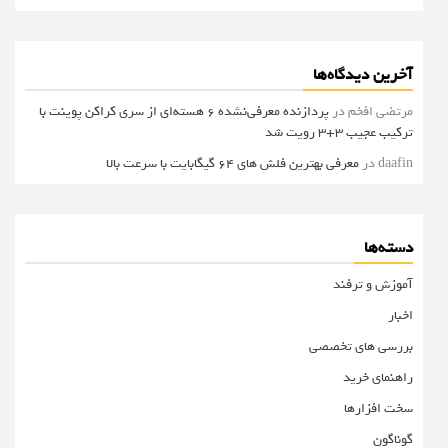
آخرین دیدگاه‌ها
مرتضی افخم
در
پردازنده معرفی‌نشده 6 هسته‌ای از سری کراکن پوینت با
ترکیب عجیب 3+3 رویت شد
daafin
در
معرفی بهترین فلش های 64 گیگابایت با سرعت بالا
دسته‌ها
آموزش و ترفند
اخبار
بررسی های تخصصی
راهنمای خرید
سخت افزارها
گوناگون