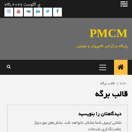
رش
ج. آگوست 7th, 2026
ه
ram
utube
Linkedin
Twitter
VK
Facebook
حتوا
PMCM
پایگاه مرکزخبر کامپیوتر و موبایل
منوی
اصلی
خانه
قالب برگه
قالب برگه
دیدگاهتان را بنویسید
نشانی ایمیل شما منتشر نخواهد شد.
بخش‌های موردنیاز
علامت‌گذاری شده‌اند
*