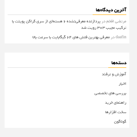
آخرین دیدگاه‌ها
مرتضی افخم
در
پردازنده معرفی‌نشده 6 هسته‌ای از سری کراکن پوینت با
ترکیب عجیب 3+3 رویت شد
daafin
در
معرفی بهترین فلش های 64 گیگابایت با سرعت بالا
دسته‌ها
آموزش و ترفند
اخبار
بررسی های تخصصی
راهنمای خرید
سخت افزارها
گوناگون