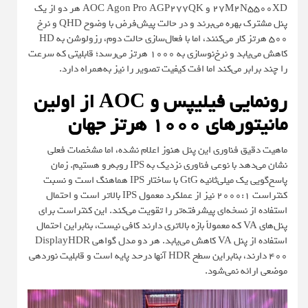
27M2N5500XD و AOC Agon Pro AGP277QK هر دو از یک
پنل مشترک بهره می‌برند و در حالت پیش‌فرض با وضوح QHD و نرخ
500 هرتز کار می‌کنند، اما با فعال‌سازی حالت دوم، رزولوشن به HD
کاهش می‌یابد و نرخ‌نوسازی به 1000 هرتز می‌رسد؛ قابلیتی که سرعت
را چند برابر می‌کند اما افت کیفیت تصویر را نیز به‌همراه دارد.
رونمایی فیلیپس و AOC از اولین
مانیتورهای 1000 هرتز جهان
ماهیت دقیق فناوری این پنل هنوز اعلام نشده، اما مشخصات فعلی
نشان می‌دهد با نوعی فناوری نزدیک به IPS روبه‌رو هستیم. زمان
پاسخ‌گویی یک میلی‌ثانیه GtG با ساختار IPS هماهنگ است و نسبت
کنتراست 2000:1 نیز از عملکرد معمول IPS بالاتر است و احتمال
استفاده از نسخه‌ای پیشرفته‌تر را تقویت می‌کند. این کنتراست برای
پنل‌های VA که معمولاً بازه بالاتری دارند کافی نیست، بنابراین احتمال
استفاده از پنل VA کاهش می‌یابد. هر دو مدل گواهی DisplayHDR
400 دارند، بنابراین سطح HDR آنها درحد پایه است و قابلیت نوردهی
موضعی ارائه نمی‌شود.