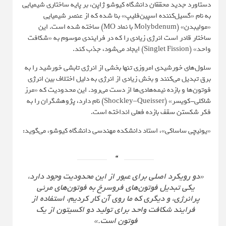
دستاورد جدید محققان دانشگاه کیوشو ژاپن، بر پایه ساختاری شیمیایی‌
به نام «گسیل‌کننده اسپین‌فلیپ» بنا شده که از عنصر شیمیایی
«مولیبدن» (Molybdenum با نماد MO) ساخته شده است. این
ساختار قادر است انرژی زیادی را که در فرایندی موسوم به «شکافت
واحد» (Singlet Fission) ایجاد می‌شود، جذب کند.
سلول‌های خورشیدی امروزی تنها بخشی از انرژی تابشی خورشید را به
برق تبدیل می‌کنند و بخش زیادی از انرژی به دلیل اختلاف بین انرژی
فوتون‌ها و بازده نیمه‌هادی‌ها از دست می‌رود. این محدودیت که «مرز
شاکلی-کویسر» (Shockley–Queisser) نام دارد، پژوهشگران را به
فکر شکستن سقف بازده فعلی انداخته است.
«یوئیچی ساساکی»، استاد دانشکده مهندسی دانشگاه کیوشو، می‌گوید:
«دو رویکرد اصلی برای عبور از این محدودیت وجود دارد،
یکی تبدیل فوتون‌های فروسرخ به فوتون‌های مرئی
پرانرژی، و دیگری که ما روی آن کار کردیم، استفاده از
فرایند شکافت واحد برای تولید دو اکسیتون از یک
فوتون است.»