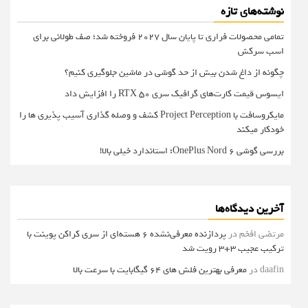
نوشته‌های تازه
تمامی محصولات فراری تا پایان سال ۲۰۲۷ فروخته شد؛ صف طولانی برای
اسب سرکش
چگونه از داغ شدن بیش از حد گوشی در ماشین جلوگیری کنیم؟
ایسوس قیمت کارت‌های گرافیک سری RTX 50 را افزایش داد
مایکروسافت با Project Perception کشف و وصله گذاری آسیب پذیری ها را
خودکار میکند
بررسی گوشی OnePlus Nord 6؛ استاندارد خیلی بالا!
آخرین دیدگاه‌ها
مرتضی افخم
در
پردازنده معرفی‌نشده 6 هسته‌ای از سری کراکن پوینت با
ترکیب عجیب 3+3 رویت شد
daafin
در
معرفی بهترین فلش های 64 گیگابایت با سرعت بالا