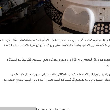
بعید است که ناسا و بوئینگ زودتر از آوریل ۲۰۲۶ برای پرواز استارلاینر-۱ برنامه‌ریزی کنند. اگر این پرواز بدون مشکل انجام شود و سامانه‌های حیاتی کپسول
در وضعیت مناسب عمل کنند، استارلاینر تا ۳ مأموریت برای تعویض خدمه ایستگاه فضایی انجام خواهد داد که نخستین پرتاب آن نیز می‌تواند در سال ۲۰۲۶
ن پرواز آزمایشی بدون خدمه فضاپیمای استارلاینر در سال ۲۰۱۹ با مجموعه‌ای از خطاهای نرم‌افزاری روبه‌رو بود که مانع رسیدن فضاپیما به ایستگاه
رد.
مور و ویلیامز انجام شد نیز با مشکلاتی مانند خرابی دریچه‌ها، از کار افتادن
دار، مسئولان ناسا تصمیم گرفتند که استارلاینر را به دلایل ایمنی بدون خدمه به
تیم تولید محتوا