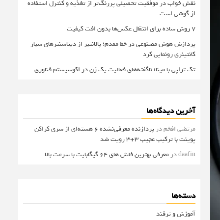
نقش خواب در موفقیت تحصیلی پررنگ‌تر از تغذیه و کنترل استفاده
از گوشی است
۷ روش ساده برای انتقال عکس‌ها بدون افت کیفیت
پردازش هوش مصنوعی در خط مقدم؛ پالانتیر از دیتاسنترهای سیار
کانتینری رونمایی کرد
تک تراپی با مینا؛ ناگفته‌های فعالیت یک زن در اکوسیستم فناوری
آخرین دیدگاه‌ها
مرتضی افخم
در
پردازنده معرفی‌نشده 6 هسته‌ای از سری کراکن
پوینت با ترکیب عجیب 3+3 رویت شد
daafin
در
معرفی بهترین فلش های 64 گیگابایت با سرعت بالا
دسته‌ها
آموزش و ترفند