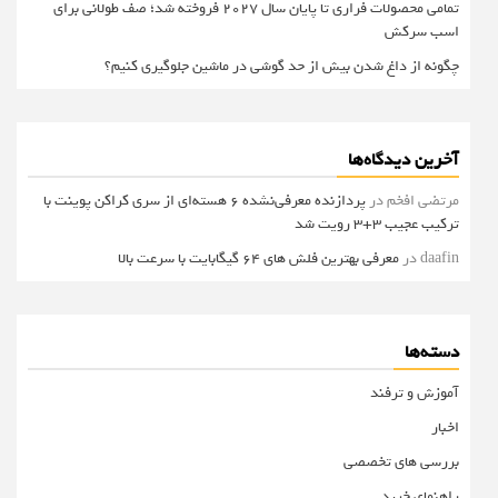
تمامی محصولات فراری تا پایان سال ۲۰۲۷ فروخته شد؛ صف طولانی برای
اسب سرکش
چگونه از داغ شدن بیش از حد گوشی در ماشین جلوگیری کنیم؟
آخرین دیدگاه‌ها
مرتضی افخم
در
پردازنده معرفی‌نشده 6 هسته‌ای از سری کراکن پوینت با
ترکیب عجیب 3+3 رویت شد
daafin
در
معرفی بهترین فلش های 64 گیگابایت با سرعت بالا
دسته‌ها
آموزش و ترفند
اخبار
بررسی های تخصصی
راهنمای خرید