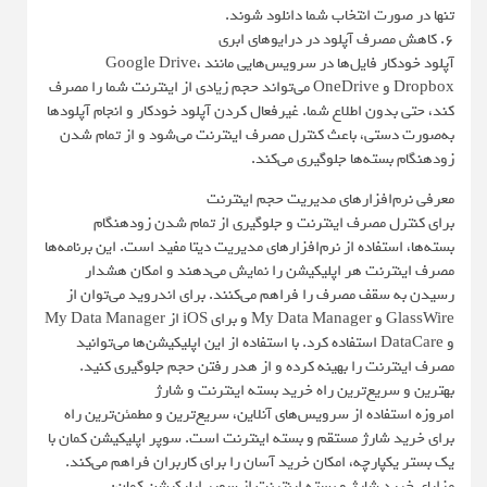
تنها در صورت انتخاب شما دانلود شوند.
۶. کاهش مصرف آپلود در درایوهای ابری
آپلود خودکار فایل‌ها در سرویس‌هایی مانند Google Drive،
Dropbox و OneDrive می‌تواند حجم زیادی از اینترنت شما را مصرف
کند، حتی بدون اطلاع شما. غیرفعال کردن آپلود خودکار و انجام آپلودها
به‌صورت دستی، باعث کنترل مصرف اینترنت می‌شود و از تمام شدن
زودهنگام بسته‌ها جلوگیری می‌کند.
معرفی نرم‌افزارهای مدیریت حجم اینترنت
برای کنترل مصرف اینترنت و جلوگیری از تمام شدن زودهنگام
بسته‌ها، استفاده از نرم‌افزارهای مدیریت دیتا مفید است. این برنامه‌ها
مصرف اینترنت هر اپلیکیشن را نمایش می‌دهند و امکان هشدار
رسیدن به سقف مصرف را فراهم می‌کنند. برای اندروید می‌توان از
GlassWire و My Data Manager و برای iOS از My Data Manager
و DataCare استفاده کرد. با استفاده از این اپلیکیشن‌ها می‌توانید
مصرف اینترنت را بهینه کرده و از هدر رفتن حجم جلوگیری کنید.
بهترین و سریع‌ترین راه خرید بسته اینترنت و شارژ
امروزه استفاده از سرویس‌های آنلاین، سریع‌ترین و مطمئن‌ترین راه
برای خرید شارژ مستقم و بسته اینترنت است. سوپر اپلیکیشن کمان با
یک بستر یکپارچه، امکان خرید آسان را برای کاربران فراهم می‌کند.
مزایای خرید شارژ و بسته اینترنت از سوپر اپلیکیشن کمان: