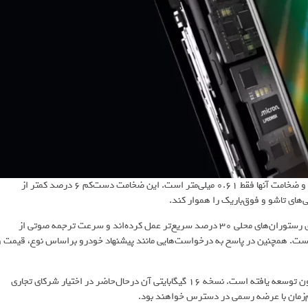
پکیج‌های LPDDR5X جدید در مدل‌های 8 و 16 گیگابایتی عرضه می‌شوند و ضخامت آنها فقط 0.61 میلی‌متر است. این ضخامت دست‌کم 6 درصد کمتر از
های تاشو و فوق‌باریک را هموار کند.
به گفته میکرون، حافظه‌های جدید در تست‌های داخلی در ارائه پیشنهاد برای رستوران‌های محلی 30 درصد سریع‌تر عمل کرده‌اند و سرعت ترجمه صوتی از
یابی نیز بیش از 50 درصد افزایش یافته است. همچنین در پاسخ به درخواست‌هایی مانند پیشنهاد خودرو براساس نوع، قیمت 
در کلاس 10 نانومتری میکرون توسعه یافته است. نسخه 16 گیگابایتی آن درحال‌حاضر در اختیار شرکای تجاری