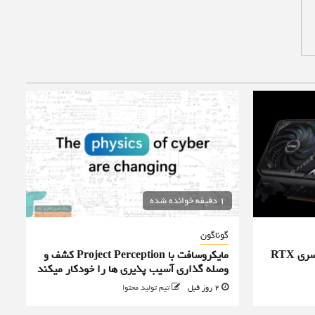
1 دقیقه خوانده شده
گوناگون
ایسوس قیمت کارت‌های گرافیک سری RTX
مایکروسافت با Project Perception کشف و
وصله گذاری آسیب پذیری ها را خودکار میکند
2 روز قبل
تیم تولید محتوا