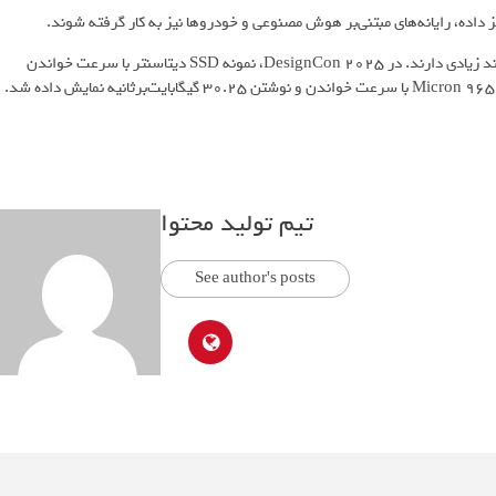
میکرون همچنین SSDهای نسل بعدی PCIe 6.0 را توسعه داده که پهنای باند زیادی دارند. در DesignCon 2025، نمونه SSD دیتاسنتر با سرعت خواندن
ترتیبی بیش از 27 گیگابایت‌برثانیه معرفی شد. همچنین نمونه اولیه Micron 9650 Pro با سرعت خواندن و نوشتن 30.25 گیگابایت‌برثانیه نمایش داده شد.
تیم تولید محتوا
See author's posts