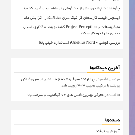
چگونه از داغ شدن بیش از حد گوشی در ماشین جلوگیری کنیم؟
ایسوس قیمت کارت‌های گرافیک سری RTX 50 را افزایش داد
مایکروسافت با Project Perception کشف و وصله گذاری آسیب
پذیری ها را خودکار میکند
بررسی گوشی OnePlus Nord 6؛ استاندارد خیلی بالا!
آخرین دیدگاه‌ها
مرتضی افخم
در
پردازنده معرفی‌نشده 6 هسته‌ای از سری کراکن
پوینت با ترکیب عجیب 3+3 رویت شد
daafin
در
معرفی بهترین فلش های 64 گیگابایت با سرعت بالا
دسته‌ها
آموزش و ترفند