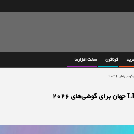
خرید
گوناگون
سخت افزارها