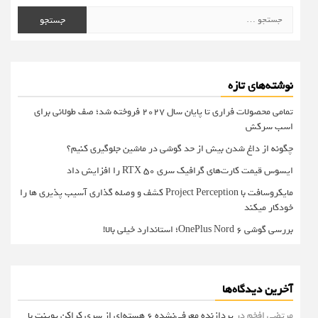
جستجو
برای:
نوشته‌های تازه
تمامی محصولات فراری تا پایان سال ۲۰۲۷ فروخته شد؛ صف طولانی برای
اسب سرکش
چگونه از داغ شدن بیش از حد گوشی در ماشین جلوگیری کنیم؟
ایسوس قیمت کارت‌های گرافیک سری RTX 50 را افزایش داد
مایکروسافت با Project Perception کشف و وصله گذاری آسیب پذیری ها را
خودکار میکند
بررسی گوشی OnePlus Nord 6؛ استاندارد خیلی بالا!
آخرین دیدگاه‌ها
مرتضی افخم
در
پردازنده معرفی‌نشده 6 هسته‌ای از سری کراکن پوینت با