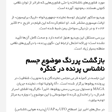
مورد فناوری‌های ناشناخته یا حتی فناوری‌هایی که فراتر از توان نظامی
کنونی هستند، به‌وجود آورده است.
ویدیو مذکور اولین‌بار توسط نماینده جمهوری‌خواه
«اریک برلیسون» از
ایالت میسوری
منتشر شد. او اعلام کرده که این فیلم در تاریخ 30 اکتبر
2024 و در نزدیکی سواحل یمن ضبط شده است.
بررسی مستقل این ویدیو هنوز ادامه دارد و صحت کامل آن‌ها تأیید
نشده است؛ چراکه احتمال ارتباط این «گوی پرنده» با درگیری‌های نظامی
منطقه بسیار زیاد است.
بازگشت پررنگ موضوع جسم
ناشناس پرنده در کنگره
این جلسه در کمیته فرعی مجلس نمایندگان و با محوریت شفافیت در
پرونده یوفوها برگزار شده است. «آنا پائولینا لونا»، نماینده جریان
MAGA و مسئول بررسی رسمی یوفوها، اخیراً «کارگروه افشای اسرار
فدرال» را راه‌اندازی کرده تا موضوعاتی با این موضوع را دوباره به مرکز
توجه بیاورد.
در سال‌های اخیر نیز اصطلاح UFO به UAP (پدیده هوایی ناشناس)