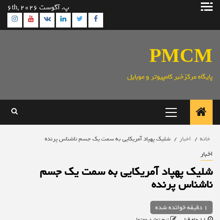
رش
پ. آگوست 6th, 2026
ه
ram
utube
Linkedin
Twitter
VK
Facebook
حتوا
PMCM
پایگاه مرکزخبر کامپیوتر و موبایل
منوی
اصلی
خانه
اخبار
شلیک پهپاد آمریکایی به سمت یک جسم ناشناس پرنده
اخبار
شلیک پهپاد آمریکایی به سمت یک جسم
ناشناس پرنده
1 دقیقه خوانده شده
11 ماه قبل
تیم تولید محتوا