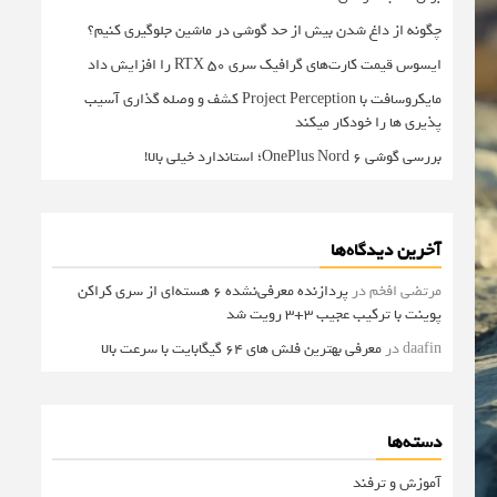
چگونه از داغ شدن بیش از حد گوشی در ماشین جلوگیری کنیم؟
ایسوس قیمت کارت‌های گرافیک سری RTX 50 را افزایش داد
مایکروسافت با Project Perception کشف و وصله گذاری آسیب
پذیری ها را خودکار میکند
بررسی گوشی OnePlus Nord 6؛ استاندارد خیلی بالا!
آخرین دیدگاه‌ها
مرتضی افخم
در
پردازنده معرفی‌نشده 6 هسته‌ای از سری کراکن
پوینت با ترکیب عجیب 3+3 رویت شد
daafin
در
معرفی بهترین فلش های 64 گیگابایت با سرعت بالا
دسته‌ها
آموزش و ترفند