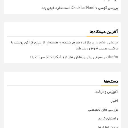
بررسی گوشی OnePlus Nord 6؛ استاندارد خیلی بالا!
آخرین دیدگاه‌ها
مرتضی افخم
در
پردازنده معرفی‌نشده 6 هسته‌ای از سری کراکن پوینت با
ترکیب عجیب 3+3 رویت شد
daafin
در
معرفی بهترین فلش های 64 گیگابایت با سرعت بالا
دسته‌ها
آموزش و ترفند
اخبار
بررسی های تخصصی
راهنمای خرید
سخت افزارها