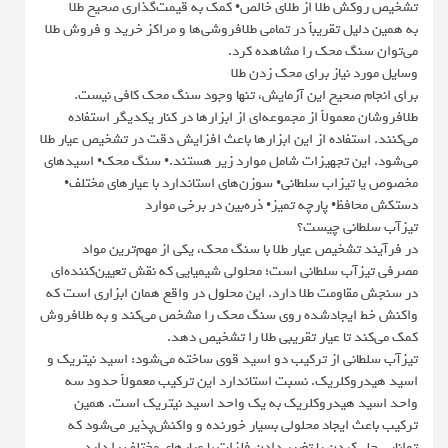
تشخیص روکش طلا از طلای خالص• کمک به قیمت‌گذاری صحیح طلا
به همین دلیل تقریباً در تمامی طلافروشی‌ها و مراکز خرید و فروش طلا
می‌توان سنگ محک را مشاهده کرد.
وسایل مورد نیاز برای محک زدن طلا
برای انجام صحیح این آزمایش، تنها وجود سنگ محک کافی نیست.
طلافروشان معمولاً از مجموعه‌ای از ابزارها در کنار یکدیگر استفاده
می‌کنند. استفاده از این ابزارها باعث افزایش دقت در تشخیص عیار طلا
می‌شود. این تجهیزات شامل موارد زیر هستند.• سنگ محک• اسیدهای
مخصوص یا تیزاب سلطانی• سوزن‌های استاندارد با عیارهای مختلف•
دستکش محافظ• پارچه تمیز• ذره‌بین در برخی موارد
تیزآب سلطانی چیست؟
در فرآیند تشخیص عیار طلا با سنگ محک، یکی از مهم‌ترین مواد
مصرفی تیزآب سلطانی است؛ محلولی شیمیایی که نقش تعیین‌کننده‌ای
در سنجش مقاومت طلا دارد. این محلول در واقع همان ابزاری است که
واکنش خط ایجادشده روی سنگ محک را مشخص می‌کند و به طلافروش
کمک می‌کند تا عیار تقریبی طلا را تشخیص دهد.
تیزآب سلطانی از ترکیب دو اسید قوی ساخته می‌شود: اسید نیتریک و
اسید هیدروکلریک. نسبت استاندارد این ترکیب معمولاً حدود سه
واحد اسید هیدروکلریک به یک واحد اسید نیتریک است. همین
ترکیب باعث ایجاد محلولی بسیار خورنده و واکنش‌پذیر می‌شود که
توانایی حل کردن یا تغییر دادن فلزات با عیارهای مختلف را دارد.