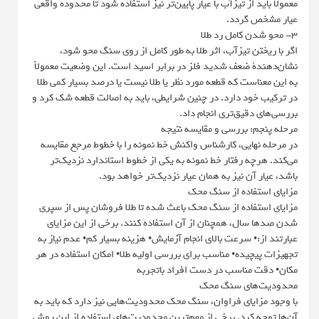
معمولاً باید از تیزآب با عیار پایین‌تر نیز استفاده شود تا محدوده واقعی
عیار مشخص گردد.
۳- محو شدن کامل رد طلا
اگر با ریختن تیزآب، اثر طلا به طور کامل از روی سنگ محو شود،
نشان‌دهندۀ ضعف شدید فلز در برابر اسید است. این وضعیت معمولاً
به این معناست که قطعه مورد نظر یا طلا نیست یا درصد بسیار کمی طلا
در ترکیب خود دارد. در چنین شرایطی، باید به اصالت قطعه شک کرد و
بررسی‌های دقیق‌تری انجام داد.
مرحله پنجم: بررسی و مقایسه نتیجه
در مرحله نهایی، کارشناس واکنش خط نمونه را با خطوط مرجع مقایسه
می‌کند. هرچه رفتار خط نمونه به یکی از خطوط استاندارد نزدیک‌تر
باشد، عیار آن نیز به همان عیار نزدیک‌تر خواهد بود.
مزایای استفاده از سنگ محک
مزایای استفاده از سنگ محک باعث شده تا طلا فروشان پس از سپری
شدن صدها سال، همچنان از آن استفاده کنند. برخی از این مزایای
عبارتند از:• سرعت بالای انجام آزمایش• هزینه بسیار کم• عدم نیاز به
تجهیزات پیچیده• مناسب برای بررسی اولیه طلا• امکان استفاده در هر
مکان• دقت مناسب در دست افراد باتجربه
محدودیت‌های سنگ محک
با وجود مزایای فراوان، سنگ محک محدودیت‌هایی نیز دارد که باید به
آن‌ها توجه کرد. برخی از مهم‌ترین محدودیت‌های استفاده از این روش