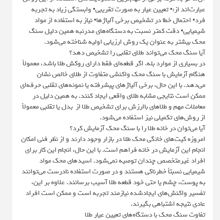
عبارت‌اند از:• تعیین عیار به صورت تقریبی• وابستگی زیاد به تجربه
فرد• احتمال خطا در تشخیص برخی آلیاژها• نیاز به استفاده از مواد
شیمیایی• دقت کمتر نسبت به دستگاه‌های مدرنبه همین دلیل سنگ
محک بیشتر به عنوان یک روش ارزیابی اولیه شناخته می‌شود.
آیا سنگ محک می‌تواند طلای تقلبی را تشخیص دهد؟
در بسیاری از موارد بله. اگر قطعه‌ای فقط دارای روکش طلا باشد، معمولاً
هنگام آزمایش با سنگ محک واکنشی متفاوت از طلای خالص نشان
می‌دهد. با این حال، برخی آلیاژهای پیشرفته یا نمونه‌های تقلبی حرفه‌ای
ممکن است نتایجی مشابه طلای واقعی ایجاد کنند. به همین دلیل در
معاملات مهم و طلاهای باارزش برای تشخیص طلا از بدل یا تقلبی معمولاً
از روش‌های تکمیلی نیز استفاده می‌شود.
آیا می‌توان در خانه طلا را با سنگ محک آزمایش کرد؟
امروزه کیت‌های خانگی محک طلا در بازار وجود دارند و از نظر فنی امکان
انجام این آزمایش در خانه فراهم است. با این حال، انجام این کار برای
افراد غیرمتخصص چندان توصیه نمی‌شود. اسیدهای محک مواد
شیمیایی نسبتاً خطرناکی هستند و در صورت استفاده نادرست می‌توانند
به پوست، چشم یا حتی خود قطعه طلا آسیب برسانند. علاوه بر این،
تفسیر واکنش‌های ایجادشده نیازمند تجربه است و ممکن است افراد
عادی نتیجه اشتباهی بگیرند.
تفاوت سنگ محک با دستگاه‌های تعیین عیار طلا