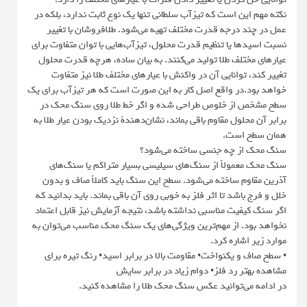
نکته مهم این است که تیزآب سلطانی تنها یک نوع ثابت ندارد، بلکه در
عمل در چند درجه قدرت مختلف تهیه می‌شود. طلافروشان با تغییر
نسبت اسیدها یا تنظیم قدرت محلول، تیزآب‌هایی با توان متفاوت برای
عیارهای مختلف طلا تولید می‌کنند. به بیان ساده، هرچه قدرت محلول
تغییر کند، توانایی آن در واکنش با عیارهای مختلف طلا نیز متفاوت
خواهد بود.در واقع اصل کار به این صورت است که هر تیزآب برای یک
سطح مشخص از خلوص طراحی شده و اگر خط طلا روی سنگ محک در
برابر آن محلول مقاوم باقی بماند، نشان‌دهندۀ نزدیک بودن عیار طلا به
همان سطح است.
سنگ محک از چه جنسی ساخته می‌شود؟
سنگ محک معمولاً از سنگ‌های سیلیسی بسیار متراکم یا سنگ‌های
آذرین مقاوم ساخته می‌شود. سطح این سنگ باید کاملاً صاف و بدون
خلل و فرج باشد تا اثر فلز به خوبی روی آن باقی بماند. باید بدانید که
اگر سنگ کیفیت مناسبی نداشته باشد، نتیجه آزمایش نیز قابل اعتماد
نخواهد بود. از مهم‌ترین ویژگی‌های یک سنگ محک مناسب می‌توان به
موارد زیر اشاره کرد.
• سطح صاف و یکنواخت• مقاومت بالا در برابر اسید• رنگ تیره برای
مشاهده بهتر رد فلز• دوام زیاد در برابر سایش
در ادامه می‌توانید عکس سنگ محک طلا را مشاهده کنید.