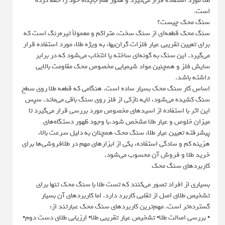
طلا مورد استفاده قرار می‌گیرد و هنوز هم جایگاه خود را حفظ کرده
است.
سنگ محک چیست؟
سنگ محک قطعه‌ای از سنگ سخت، متراکم و معمولاً تیره‌رنگ است که
برای تعیین تقریبی عیار فلزات گران‌بها، به ویژه طلا، مورد استفاده قرار
می‌گیرد. این سنگ به گونه‌ای ساخته یا انتخاب می‌شود که در برابر
سایش فلز و همچنین مواد شیمیایی مخصوص محک مقاومت بالایی
داشته باشد.
اساس کار سنگ محک بسیار ساده است. هنگامی که قطعه طلا روی سطح
سنگ کشیده می‌شود، لایه نازکی از فلز روی سنگ باقی می‌ماند. سپس
این اثر با استفاده از اسیدهای مخصوص مورد بررسی قرار می‌گیرد تا
میزان خلوص و عیار طلا مشخص شود.با وجود ظهور دستگاه‌های
پیشرفته تعیین عیار طلا، سنگ محک همچنان به دلیل سرعت بالا،
هزینه کم و سادگی استفاده، یکی از ابزارهای مهم در طلافروشی‌ها برای
خرید طلا و فروش آن محسوب می‌شود.
کاربردهای سنگ محک
بسیاری از افراد تصور می‌کنند که تست طلا با سنگ محک تنها برای
تشخیص طلای اصل از تقلبی کاربرد دارد. اما کاربردهای آن بسیار
گسترده‌تر است. مهم‌ترین کاربردهای سنگ محک عبارتند از:
• بررسی اصالت طلا• تشخیص عیار تقریبی طلا• ارزیابی طلای دست دوم•