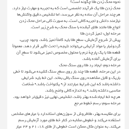
نحوه محک زدن طلا چگونه است؟
محک زدن طلا یک فرآیند تخصصی است که به تجربه و مهارت نیاز دارد.
هرچند مراحل آن ساده به نظر می‌رسد، اما تشخیص دقیق واکنش‌ها
نیازمند دانش و تجربه کافی است. به صورت کلی مراحل محک زدن
انواع طلا مانند طلای آبشده با سنگ محک به شرح زیر است.
مرحله اول: تمیز کردن طلا
پیش از شروع آزمایش، سطح طلا باید کاملاً تمیز باشد. وجود چربی،
گردوغبار یا مواد آرایشی می‌تواند نتیجه را تحت تأثیر قرار دهد. معمولاً
قطعه طلا با یک پارچۀ نرم یا محلول مخصوص تمیز می‌شود تا سطح آن
برای آزمایش آماده باشد.
مرحله دوم: ایجاد رد طلا روی سنگ محک
در این مرحله، قطعه طلا چند بار روی سطح سنگ کشیده می‌شود تا خطی
باریک و قابل مشاهده روی سنگ باقی بماند. این خط باید شرایطی
داشته باشد که این شرایط عبارتند از:• یکنواخت باشد.• ضخامت
مناسبی داشته باشد.• به اندازه کافی واضح باشد.
هرچه خط ایجادشده بهتر باشد، تشخیص نهایی نیز دقیق‌تر خواهد بود.
مرحله سوم: رسم خطوط مرجع
برای مقایسه بهتر، طلافروش از سوزن‌های استاندارد با عیارهای مشخص
استفاده می‌کند و خطوطی مشابه در کنار خط طلای مورد آزمایش رسم
می‌کند. به عنوان مثال ممکن است خطوطی از طلای ۱۸، ۲۱ و ۲۴ عیار