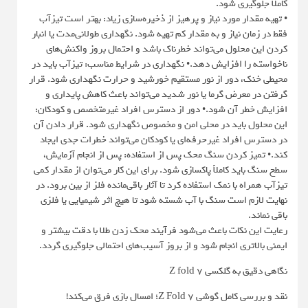
کاملاً جلوگیری شود.
• تهیه مقدار مورد نیاز و پرهیز از ذخیره‌سازی زیاد: بهتر است تیزآب
فقط در زمان نیاز و به مقدار کم تهیه شود. نگهداری طولانی‌مدت یا انبار
کردن این محلول می‌تواند خطرناک باشد و احتمال بروز واکنش‌های
ناخواسته را افزایش دهد.• نگهداری در شرایط مناسب: تیزآب باید در
محیطی خنک، دور از نور مستقیم خورشید و حرارت نگهداری شود. قرار
گرفتن در معرض گرما یا نور شدید می‌تواند باعث کاهش پایداری و
افزایش خطر آن شود.• دور از دسترس افراد غیرمتخصص و کودکان:
این محلول باید در محلی امن و مخصوص نگهداری شود. قرار دادن آن
در دسترس افراد غیرحرفه‌ای یا کودکان می‌تواند خطرات جدی ایجاد
کند.• تمیز کردن سنگ محک پس از استفاده: پس از انجام آزمایش،
سطح سنگ باید کاملاً پاکسازی شود. برای این کار می‌توان از مقدار کمی
تیزآب همراه با نمک استفاده کرد تا آثار باقی‌مانده فلز از بین برود. در
نهایت لازم است سنگ با آب شسته شود تا هیچ اثر شیمیایی یا فلزی
باقی نماند.
رعایت این نکات باعث می‌شود فرآیند محک زدن طلا با دقت بیشتر و
ایمنی بالاتری انجام شود و از بروز آسیب‌های احتمالی جلوگیری گردد.
نگاهی دقیق به گلکسی Z fold 7
نقد و بررسی کامل گوشی Z Fold 7؛ امسال بازی فرق می‌کند!