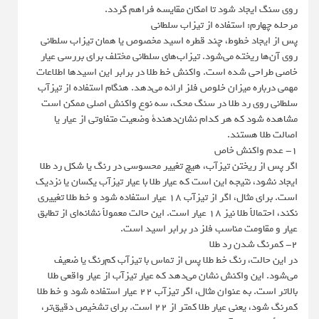
روی سنگ ایجاد شود تا امکان مقایسه فراهم گردد.
مرحله چهارم: استفاده از تیزاب سلطانی
پس از ایجاد خطوط، چند قطره اسید مخصوص یا همان تیزاب سلطانی
روی آن‌ها ریخته می‌شود. تیزاب‌های سلطانی مختلف برای بررسی عیار
خاصی طراحی شده است. واکنش خط طلا در برابر این اسیدها اطلاعات
مهمی درباره میزان خلوص فلز ارائه می‌دهد. هنگام استفاده از تیزآب
سلطانی روی رد طلا در سنگ محک، سه نوع واکنش اصلی ممکن است
مشاهده شود که هر کدام نشان‌دهندۀ وضعیت متفاوتی از عیار یا
اصالت طلا هستند.
۱- عدم واکنش خاص
اگر پس از ریختن تیزآب، هیچ تغییر محسوسی در رنگ یا شکل رد طلا
ایجاد نشود، نتیجه این است که عیار طلا با عیار تیزآب یکسان یا نزدیک
است. برای مثال، اگر از تیزآب ۱۸ عیار استفاده شود و خط طلا تغییری
نکند، احتمالاً طلا نیز ۱۸ عیار است. این حالت معمولاً نشانه‌ای از تطابق
عیار و مقاومت مناسب فلز در برابر اسید است.
۲- کمرنگ شدن رد طلا
در این حالت، رنگ خط طلا پس از تماس با تیزآب کم‌رنگ یا ضعیف
می‌شود. این واکنش نشان می‌دهد که عیار تیزآب از عیار واقعی طلا
بالاتر است. به عنوان مثال، اگر تیزآب ۲۲ عیار استفاده شود و خط طلا
کمرنگ شود، یعنی عیار طلا کمتر از ۲۲ است. برای تشخیص دقیق‌تر،