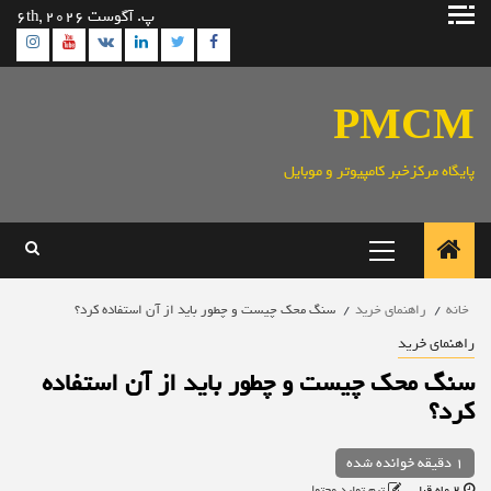
رش
پ. آگوست 6th, 2026
ه
ram
utube
Linkedin
Twitter
VK
Facebook
حتوا
PMCM
پایگاه مرکزخبر کامپیوتر و موبایل
منوی
اصلی
خانه
راهنمای خرید
سنگ محک چیست و چطور باید از آن استفاده کرد؟
راهنمای خرید
سنگ محک چیست و چطور باید از آن استفاده
کرد؟
1 دقیقه خوانده شده
2 ماه قبل
تیم تولید محتوا