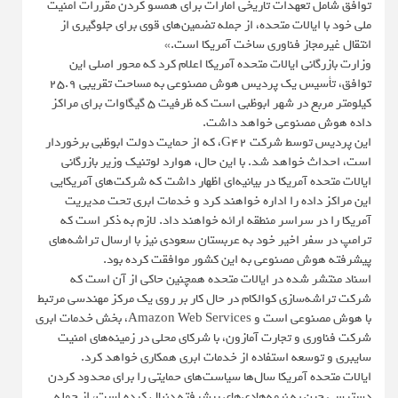
توافق شامل تعهدات تاریخی امارات برای همسو کردن مقررات امنیت
ملی خود با ایالات متحده، از جمله تضمین‌های قوی برای جلوگیری از
انتقال غیرمجاز فناوری ساخت آمریکا است.»
وزارت بازرگانی ایالات متحده آمریکا اعلام کرد که محور اصلی این
توافق، تأسیس یک پردیس هوش مصنوعی به مساحت تقریبی ۲۵.۹
کیلومتر مربع در شهر ابوظبی است که ظرفیت ۵ گیگاوات برای مراکز
داده هوش مصنوعی خواهد داشت.
این پردیس توسط شرکت G42، که از حمایت دولت ابوظبی برخوردار
است، احداث خواهد شد. با این حال، هوارد لوتنیک وزیر بازرگانی
ایالات متحده آمریکا در بیانیه‌ای اظهار داشت که شرکت‌های آمریکایی
این مراکز داده را اداره خواهند کرد و خدمات ابری تحت مدیریت
آمریکا را در سراسر منطقه ارائه خواهند داد. لازم به ذکر است که
ترامپ در سفر اخیر خود به عربستان سعودی نیز با ارسال تراشه‌های
پیشرفته هوش مصنوعی به این کشور موافقت کرده بود.
اسناد منتشر شده در ایالات متحده همچنین حاکی از آن است که
شرکت تراشه‌سازی کوالکام در حال کار بر روی یک مرکز مهندسی مرتبط
با هوش مصنوعی است و Amazon Web Services، بخش خدمات ابری
شرکت فناوری و تجارت آمازون، با شرکای محلی در زمینه‌های امنیت
سایبری و توسعه استفاده از خدمات ابری همکاری خواهد کرد.
ایالات متحده آمریکا سال‌ها سیاست‌های حمایتی را برای محدود کردن
دسترسی چین به نیمه‌هادی‌های پیشرفته دنبال کرده است، از جمله