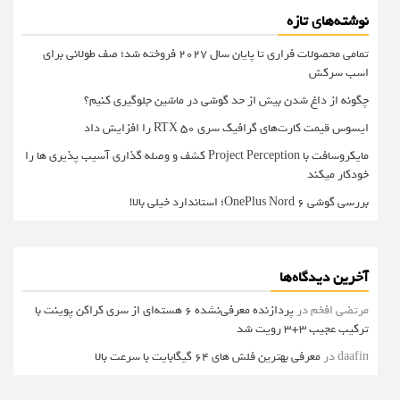
نوشته‌های تازه
تمامی محصولات فراری تا پایان سال ۲۰۲۷ فروخته شد؛ صف طولانی برای
اسب سرکش
چگونه از داغ شدن بیش از حد گوشی در ماشین جلوگیری کنیم؟
ایسوس قیمت کارت‌های گرافیک سری RTX 50 را افزایش داد
مایکروسافت با Project Perception کشف و وصله گذاری آسیب پذیری ها را
خودکار میکند
بررسی گوشی OnePlus Nord 6؛ استاندارد خیلی بالا!
آخرین دیدگاه‌ها
مرتضی افخم
در
پردازنده معرفی‌نشده 6 هسته‌ای از سری کراکن پوینت با
ترکیب عجیب 3+3 رویت شد
daafin
در
معرفی بهترین فلش های 64 گیگابایت با سرعت بالا