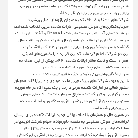
شیخ محمد بن زاید آل نهیان به واشنگتن در ماه دسامبر، در روزهای
پایانی ریاست جمهوری جو بایدن، قرار داشت.
شرکت‌های G42 و MGX، که به عنوان بازوهای اصلی پیشبرد
سرمایه‌گذاری‌های هوش مصنوعی امارات متحده عربی انتخاب شده‌اند،
در شرکت‌های آمریکایی برجسته‌ای مانند OpenAI و xAI ایلان ماسک
نیز سرمایه‌گذاری کرده‌اند. در همین حال، شرکت مایکروسافت سال
گذشته با سرمایه‌گذاری ۱.۵ میلیارد دلاری در G42 موافقت کرد.
این دو شرکت اعلام کرده‌اند که این قرارداد با تضمین‌های امنیتی
همراه است و تحت فشار ایالات متحده، G42 پیش از این اقدام به
حذف سخت‌افزارهای چینی مورد استفاده خود کرده و
سرمایه‌گذاری‌های چینی خود را نیز به فروش رسانده است.
با این وجود، شرکت‌های بزرگ چینی مانند هواوی و علی‌بابا کلاد همچنان
حضور فعالی در امارات متحده عربی دارند و یک منبع آگاه در ماه فوریه
به خبرگزاری رویترز گفت که قاچاق سازمان‌یافته تراشه‌های هوش
مصنوعی به چین از کشورهایی نظیر مالزی، سنگاپور و امارات متحده
عربی ردیابی شده است.
در همین حال و همزمان با اعلام توافق جدید ایالات متحده برای ارسال
تراشه‌های هوش مصنوعی به منطقه خاورمیانه، سهام شرکت انویدیا در
معاملات اولیه روز جمعه با افزایش ۰.۴ درصدی به ۱۳۵.۳۰ دلار
رسید. از روز دوشنبه که ایالات متحده و چین به توافقی برای کاهش