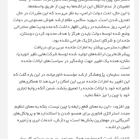
اطمینان از عدم انتقال این تراشه‌ها به چین از طریق واسطه‌ها.
با این حال، تحت دولت ترامپ، به نظر می‌رسد که این مقررات در حال
تعدیل شدن است. دیوید ساکس، مقام ارشد هوش مصنوعی در دولت
ترامپ، روز سه‌شنبه در ریاض اظهار داشت که محدودیت‌های صادراتی
وضع شده توسط دولت بایدن هرگز با هدف محدود کردن دوستان،
متحدان و شرکای استراتژیک طراحی نشده بود.
اعطای دسترسی بیشتر به امارات متحده عربی برای دریافت
پیشرفته‌ترین تراشه‌های تولید شده توسط شرکت‌هایی نظیر انویدیا،
نشان‌دهنده یک تغییر جهت چشمگیر در سیاست‌های ایالات متحده
است.
محمد سلیمان، پژوهشگر ارشد مؤسسه خاورمیانه، در این باره گفت که
این تغییر به امارات متحده عربی این امکان را می‌دهد تا همکاری‌های
فناورانه خود با ایالات متحده را تعمیق بخشد، ضمن آنکه روابط تجاری
خود با چین را نیز حفظ نماید.
وی افزود: «این به معنای قطع رابطه با چین نیست، بلکه به معنای تنظیم
مجدد استراتژی فناوری برای همسو شدن با استانداردها و پروتکل‌های
آمریکایی در مهم‌ترین بخش‌ها است: پردازش، خدمات ابری و زنجیره
تأمین تراشه.»
شایان ذکر است که موضوع هوش مصنوعی در صدر دستور کار سفر