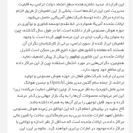
این قرارداد جدید نشان‌دهنده سطح اعتماد دولت ترامپ به قابلیت
مدیریت امن این تراشه‌ها است. بخشی از این اطمینان از طریق الزام
به اداره مراکز داده توسط شرکت‌های آمریکایی حاصل می‌شود.
ایالات متحده آمریکا همواره در خط مقدم توسعه فناوری و نوآوری در
حوزه هوش مصنوعی قرار داشته است، اما در طول سال گذشته، چین
به عنوان یک رقیب جدی در این عرصه ظهور کرده است. با وجود
اطمینان ابراز شده از سوی ترامپ، برخی از کارشناسان نگران آن
هستند که معامله با کشورهای حوزه خلیج فارس ممکن است کنترل
ایالات متحده بر این فناوری نوظهور را بیش از پیش تضعیف نماید.
همچنین، نگرانی‌هایی در مورد احتمال استفاده چین از این مراکز داده
برای منافع خود وجود دارد.
مدیران ارشد شرکت‌های فعال در حوزه هوش مصنوعی و تولید
تراشه، از جمله سام آلتمن مدیرعامل OpenAI و جنسن هوانگ
مدیرعامل انویدیا، به نظر می‌رسد از چنین توافقی حمایت می‌کنند؛ زیرا
این امر می‌تواند محصولات آن‌ها را به یک بازار جهانی بزرگ‌تر عرضه
کرده و سود قابل توجهی را برای آن‌ها به همراه داشته باشد.
کاخ سفید در بیانیه‌ای اعلام کرد که این توافق در زمینه هوش مصنوعی
«شامل تعهد امارات متحده عربی به سرمایه‌گذاری، ساخت یا تأمین مالی
مراکز داده در ایالات متحده است که حداقل از نظر اندازه و توانایی با
مراکز داده موجود در امارات برابری خواهند کرد. علاوه بر این، این