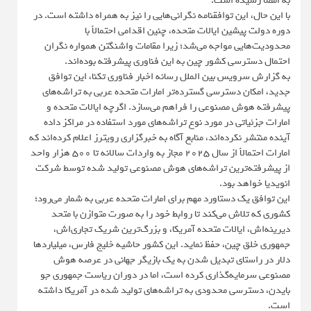
به امضا رسیده است.
با این حال، این توافقنامه نگرانی‌هایی را نیز به همراه داشته است. در
دوره دولت پیشین ایالات متحده، چنین اقدامی احتمالاً با
محدودیت‌هایی مواجه می‌شد؛ زیرا مقامات واشنگتن همواره نگران
احتمال دسترسی کشور چین به این فناوری پیشرفته بوده‌اند.
به گزارش سرویس بین الملل رسانه اخبار فناوری تکنا، این توافق
جدید، امکان دسترسی گسترده‌تر امارات متحده عربی به تراشه‌های
پیشرفته هوش مصنوعی را فراهم می‌سازد. اگرچه ایالات متحده و
امارات جزئیاتی در مورد نوع تراشه‌های مورد استفاده در مراکز داده
آینده منتشر نکرده‌اند، منابع آگاه به خبرگزاری رویترز اعلام کرده‌اند که
امارات احتمالاً از سال ۲۰۲۵ مجاز به واردات سالانه تا ۵۰۰ هزار واحد
از پیشرفته‌ترین تراشه‌های هوش مصنوعی تولید شده توسط شرکت
انویدیا خواهد بود.
این توافق یک دستاورد مهم برای امارات متحده عربی به شمار می‌رود؛
کشوری که تلاش می‌کند تا روابط خود را به صورت متوازن با متحد
دیرینه‌اش، ایالات متحده آمریکا، و بزرگ‌ترین شریک تجاری‌اش،
جمهوری خلق چین، حفظ نماید. این کشور حاشیه خلیج فارس، میلیاردها
دلار در راستای تبدیل شدن به یک بازیگر جهانی در عرصه هوش
مصنوعی سرمایه‌گذاری کرده است، اما در دوران ریاست جمهوری جو
بایدن، دسترسی محدودی به تراشه‌های تولید شده در آمریکا داشته
است.