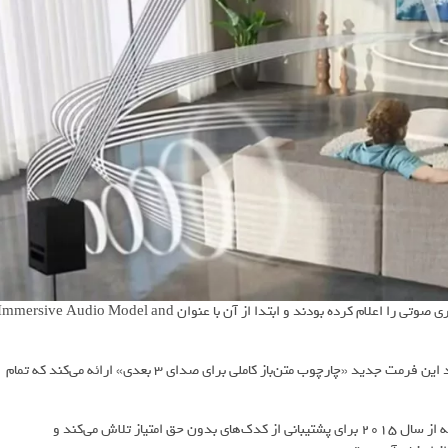
گوگل و سامسونگ اولین بار سال 2023 همکاری خود برای توسعه این فناوری صوتی را اعلام کرده بودند و ابتدا از آن با عنوان mersive Audio Model and
آن زمان، «ووهیون نام»، سرپرست بخش صدای فضایی سامسونگ گفته بود این فرمت جدید «چارچوب متن‌باز کاملی برای صدای 3 بعدی» ارائه می‌کند که تمام
Alliance for Open Media نیز این استاندارد را پذیرفته است، گروهی که از سال 2015 برای پشتیبانی از کدک‌های بدون حق امتیاز تلاش می‌کند و