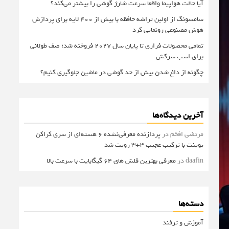
آیا حالت هواپیما واقعا سرعت شارژ گوشی را بیشتر می‌کند؟
سامسونگ از اولین تراشه حافظه با بیش از ۴۰۰ لایه برای پردازش
هوش مصنوعی رونمایی کرد
تمامی محصولات فراری تا پایان سال ۲۰۲۷ فروخته شد؛ صف طولانی
برای اسب سرکش
چگونه از داغ شدن بیش از حد گوشی در ماشین جلوگیری کنیم؟
آخرین دیدگاه‌ها
مرتضی افخم
در
پردازنده معرفی‌نشده 6 هسته‌ای از سری کراکن
پوینت با ترکیب عجیب 3+3 رویت شد
daafin
در
معرفی بهترین فلش های 64 گیگابایت با سرعت بالا
دسته‌ها
آموزش و ترفند