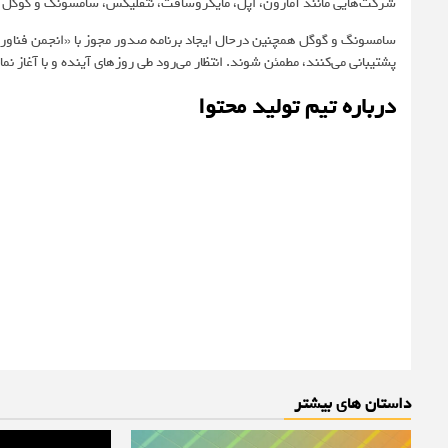
شرکت‌هایی مانند آمازون، اپل، مایکروسافت، نتفلیکس، سامسونگ و گوگل 
سامسونگ و گوگل همچنین درحال ایجاد برنامه‌ صدور مجوز با «انجمن فناوری
پشتیبانی می‌کنند، مطمئن شوند. انتظار می‌رود طی روزهای آینده و با آغاز نمایشگاه CES 2025، اطلاعات بیشتری از فناوری Eclipsa Audio
درباره تیم تولید محتوا
داستان های بیشتر