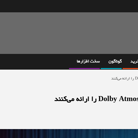
خرید
گوناگون
سخت افزارها