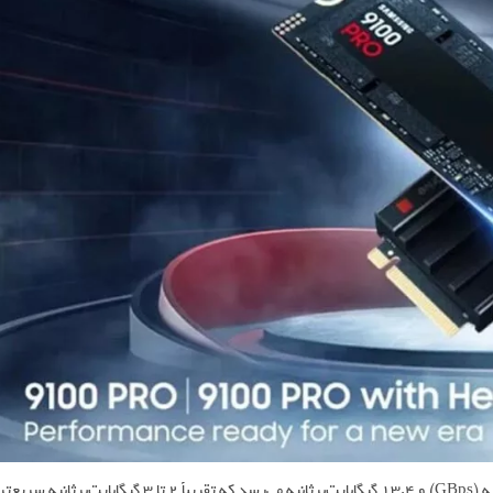
همچنین سرعت خواندن و نوشتن ترتیبی این SSD به 14.8 گیگابایت‌برثانیه (GBps) و 13.4 گیگابایت‌برثانیه می‌رسد که تقریباً 2 تا 3 گیگابایت‌برثانیه سریع‌