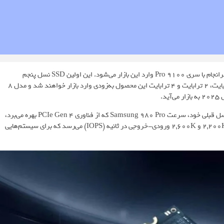
سامسونگ که تاکنون در رقابت حافظه‌های SSS PCIe Gen 5 غایب بوده، سرانجام با سری 9100 Pro وارد این بازار می‌شود. این اولین SSD نسل پنجم
سامسونگ است که با فناوری NVMe 2.0 عرضه می‌شود. مدل‌های یک ترابایت، 2 ترابایت و 4 ترابایت این محصول به‌زودی وارد بازار خواهند شد و مدل 8
.
»، حافظه SSD سامسونگ 9100 Pro نسبت به نسل قبلی خود، سرعت Samsung 980 Pro که از فناوری PCIe Gen 4 بهره می‌برد،
در خواندن و نوشتن تصادفی دوبرابر افزایش یافته است. این سرعت به 2,200K و 2,600K ورودی-خروجی در ثانیه (IOPS) می‌رسد که برای سیستم‌هایی