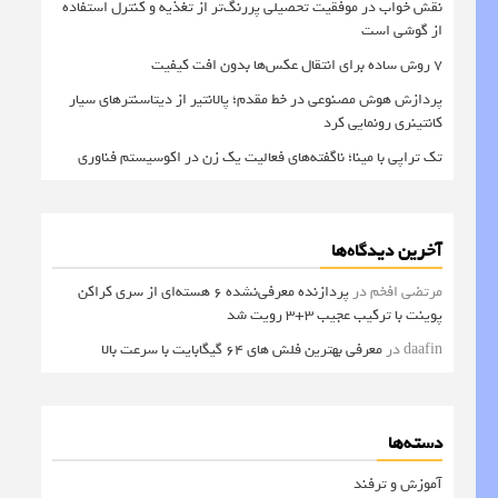
نقش خواب در موفقیت تحصیلی پررنگ‌تر از تغذیه و کنترل استفاده
از گوشی است
۷ روش ساده برای انتقال عکس‌ها بدون افت کیفیت
پردازش هوش مصنوعی در خط مقدم؛ پالانتیر از دیتاسنترهای سیار
کانتینری رونمایی کرد
تک تراپی با مینا؛ ناگفته‌های فعالیت یک زن در اکوسیستم فناوری
آخرین دیدگاه‌ها
مرتضی افخم
در
پردازنده معرفی‌نشده 6 هسته‌ای از سری کراکن
پوینت با ترکیب عجیب 3+3 رویت شد
daafin
در
معرفی بهترین فلش های 64 گیگابایت با سرعت بالا
دسته‌ها
آموزش و ترفند