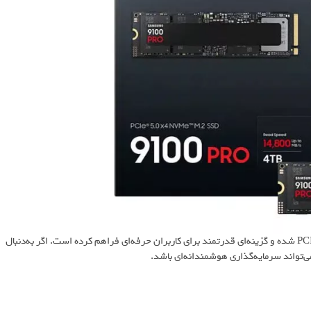
با عرضه این محصول، سامسونگ بالاخره وارد رقابت SSDهای نسل پنجم PCIe شده و گزینه‌ای قدرتمند برای کاربران حرفه‌ای فراهم کرده است. اگر به‌دنبال