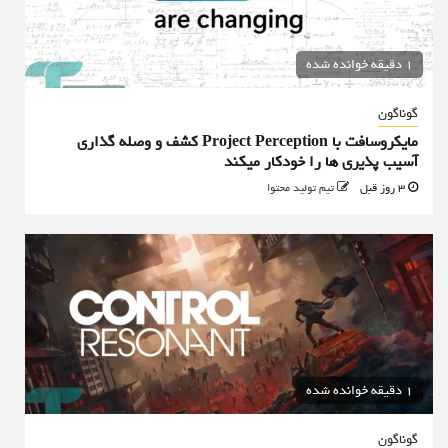
1 دقیقه خوانده شده
گوناگون
مایکروسافت با Project Perception کشف و وصله گذاری
آسیب پذیری ها را خودکار میکند
3 روز قبل
تیم تولید محتوا
1 دقیقه خوانده شده
گوناگون