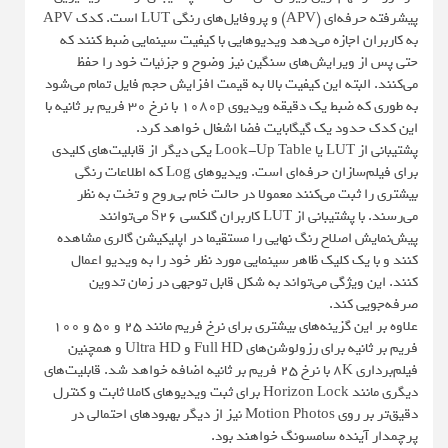
پیشرفته حرفه‌ای (APV) و پروفایل‌های رنگی LUT است. کدک APV
به کاربران اجازه می‌دهد ویدیوهایی با کیفیت سینمایی ضبط کنند که
حتی پس از ویرایش‌های سنگین نیز وضوح و جزئیات خود را حفظ
می‌کنند. البته این کیفیت بالا به قیمت افزایش حجم فایل تمام می‌شود
به طوری که ضبط یک دقیقه ویدیوی 1080p با نرخ ۳۰ فریم بر ثانیه با
این کدک حدود یک گیگابایت فضا اشغال خواهد کرد.
پشتیبانی از LUT یا Look-Up Table یکی دیگر از قابلیت‌های کلیدی
برای فیلم‌سازان حرفه‌ای است. ویدیوهای Log که اطلاعات رنگی
بیشتری را ثبت می‌کنند معمولا در حالت خام بی‌روح و تخت به نظر
می‌رسند. با پشتیبانی از LUT کاربران گلکسی S26 می‌توانند
پیش‌نمایش اصلاح رنگ نهایی را مستقیما در اپلیکیشن گالری مشاهده
کنند و با یک کلیک ظاهر سینمایی مورد نظر خود را به ویدیو اعمال
کنند. این ویژگی می‌تواند به شکل قابل توجهی در زمان تدوین
صرفه‌جویی کند.
علاوه بر این گزینه‌های بیشتری برای نرخ فریم مانند ۲۵ و ۵۰ و ۱۰۰
فریم بر ثانیه برای رزولوشن‌های Full HD و Ultra HD و همچنین
فیلم‌برداری 8K با نرخ ۲۵ فریم بر ثانیه اضافه خواهد شد. قابلیت‌های
دیگری مانند Horizon Lock برای ثبت ویدیوهای کاملا ثابت و کنترل
دقیق‌تر بر روی Motion Photos نیز از دیگر بهبودهای احتمالی در
پرچمدار آینده سامسونگ خواهند بود.