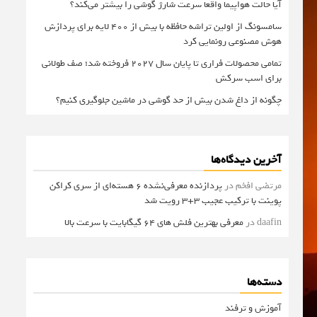
آیا حالت هواپیما واقعا سرعت شارژ گوشی را بیشتر می‌کند؟
سامسونگ از اولین تراشه حافظه با بیش از ۴۰۰ لایه برای پردازش
هوش مصنوعی رونمایی کرد
تمامی محصولات فراری تا پایان سال ۲۰۲۷ فروخته شد؛ صف طولانی
برای اسب سرکش
چگونه از داغ شدن بیش از حد گوشی در ماشین جلوگیری کنیم؟
آخرین دیدگاه‌ها
مرتضی افخم
در
پردازنده معرفی‌نشده 6 هسته‌ای از سری کراکن
پوینت با ترکیب عجیب 3+3 رویت شد
daafin
در
معرفی بهترین فلش های 64 گیگابایت با سرعت بالا
دسته‌ها
آموزش و ترفند