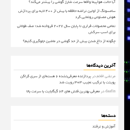
آیا حالت هواپیما واقعا سرعت شارژ گوشی را بیشتر می‌کند؟
سامسونگ از اولین تراشه حافظه با بیش از ۴۰۰ لایه برای پردازش
هوش مصنوعی رونمایی کرد
تمامی محصولات فراری تا پایان سال ۲۰۲۷ فروخته شد؛ صف طولانی
برای اسب سرکش
چگونه از داغ شدن بیش از حد گوشی در ماشین جلوگیری کنیم؟
آخرین دیدگاه‌ها
مرتضی افخم
در
پردازنده معرفی‌نشده 6 هسته‌ای از سری کراکن
پوینت با ترکیب عجیب 3+3 رویت شد
daafin
در
معرفی بهترین فلش های 64 گیگابایت با سرعت بالا
دسته‌ها
آموزش و ترفند