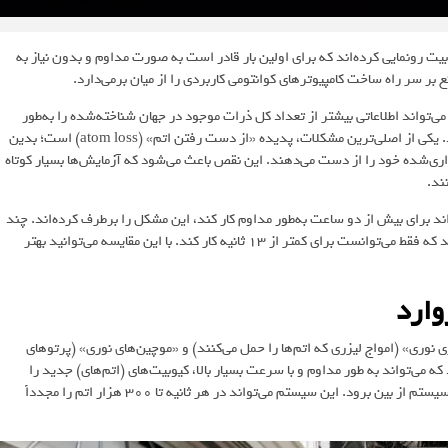
ان دانشگاه هاروارد از یک کامپیوتر کوانتومی با بیش از ۳۰۰۰ کیوبیت رونمایی کرده‌اند که برای اولین بار قادر است به صورت مداوم و بدون نیاز به
ع بر سر راه ساخت کامپیوترهای کوانتومی کاربردی را از میان برمی‌دارد.
ای کوانتومی فوق‌العاده بالاست؛ یک سیستم ۳۰۰ کیوبیتی می‌تواند اطلاعاتی بیشتر از تعداد کل ذرات موجود در جهان شناخته‌شده را به‌طور
همزمان ذخیره کند. اما ساخت سیستم‌های بزرگ مسائل فنی بزرگی نیز دارد. یکی از اصلی‌ترین مشکلات، پدیده‌ «از دست رفتن اتم» (atom loss) است؛ بدین
گذاری‌شده خود را از دست می‌دهند. این نقص باعث می‌شود که آزمایش‌ها بسیار کوتاه
ند.
د برای بیش از دو ساعت به‌طور مداوم کار کند، این مشکل را برطرف کرده‌اند. چند
روز پیش نیز محققان دیگری از Caltech یک سیستم ۶۱۰۰ کیوبیتی ساختند که فقط می‌توانست برای کمتر از ۱۳ ثانیه کار کند. با این مقایسه می‌توانید بهتر
وری نوری» (امواج لیزری که اتم‌ها را حمل می‌کنند) و «موچین‌های نوری» (پرتوهای
که می‌تواند به طور مداوم و با سرعت بسیار بالا، کیوبیت‌های (اتم‌های) جدید را
جایگزین موارد از دست رفته کند، بدون آنکه اطلاعات کوانتومی موجود در سیستم از بین برود. این سیستم می‌تواند در هر ثانیه تا 300 هزار اتم را مجدداً