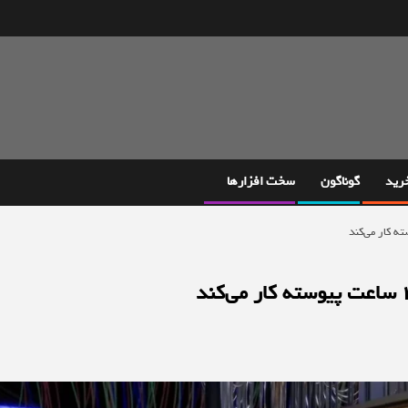
خرید
گوناگون
سخت افزارها