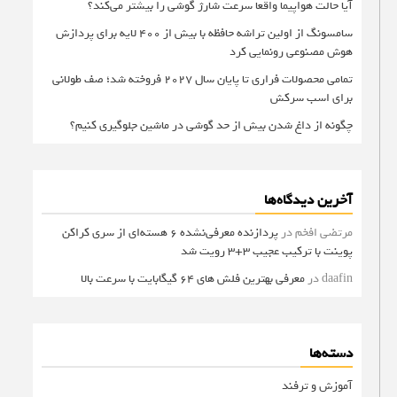
آیا حالت هواپیما واقعا سرعت شارژ گوشی را بیشتر می‌کند؟
سامسونگ از اولین تراشه حافظه با بیش از ۴۰۰ لایه برای پردازش
هوش مصنوعی رونمایی کرد
تمامی محصولات فراری تا پایان سال ۲۰۲۷ فروخته شد؛ صف طولانی
برای اسب سرکش
چگونه از داغ شدن بیش از حد گوشی در ماشین جلوگیری کنیم؟
آخرین دیدگاه‌ها
مرتضی افخم
در
پردازنده معرفی‌نشده 6 هسته‌ای از سری کراکن
پوینت با ترکیب عجیب 3+3 رویت شد
daafin
در
معرفی بهترین فلش های 64 گیگابایت با سرعت بالا
دسته‌ها
آموزش و ترفند