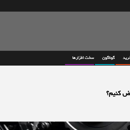
خرید
گوناگون
سخت افزارها
یض کنیم؟