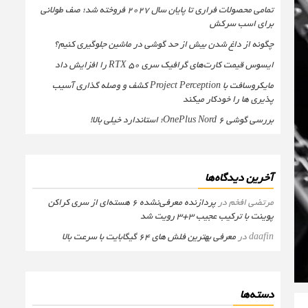
تمامی محصولات فراری تا پایان سال ۲۰۲۷ فروخته شد؛ صف طولانی
برای اسب سرکش
چگونه از داغ شدن بیش از حد گوشی در ماشین جلوگیری کنیم؟
ایسوس قیمت کارت‌های گرافیک سری RTX 50 را افزایش داد
مایکروسافت با Project Perception کشف و وصله گذاری آسیب
پذیری ها را خودکار میکند
بررسی گوشی OnePlus Nord 6؛ استاندارد خیلی بالا!
آخرین دیدگاه‌ها
مرتضی افخم
در
پردازنده معرفی‌نشده 6 هسته‌ای از سری کراکن
پوینت با ترکیب عجیب 3+3 رویت شد
daafin
در
معرفی بهترین فلش های 64 گیگابایت با سرعت بالا
دسته‌ها