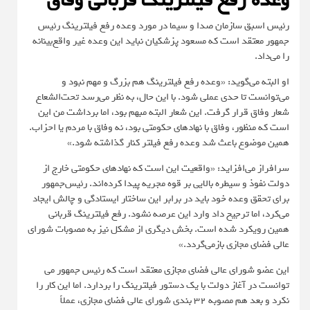
رئیس اسبق سازمان صدا و سیما در مورد وعده رفع فیلترینگ رئیس
جمهور معتقد است که مسعود پزشکیان نباید این وعده غیر واقع‌بینانه
را می‌داد.
او البته می‌گوید: «وعده رفع فیلترینگ هم بزرگ و مهم نبود و
می‌توانست تا حدی عملی شود. با این حال، به نظر می‌رسد تحت‌الشعاع
شعار وفاق قرار گرفت. این شعار البته مبهم بود، اما برداشت من این
است که منظور، وفاق با نهادهای حکومتی بود، نه وفاق با مردم یا احزاب.
همین موضوع باعث شد وعده رفع فیلتر کنار گذاشته شود.»
سرافراز می‌افزاید: «واقعیت این است که نهادهای حکومتی خارج از
دولت نفوذ و سیطره بالایی بر قوه مجریه پیدا کرده‌اند. رئیس‌جمهور
برای تحقق وعده خود باید در برابر این ساختار ایستادگی و چالش ایجاد
می‌کرد، اما ترجیح داد وارد این عرصه نشود. رفع فیلترینگ قربانی
همین رویکرد شده است. بخش دیگری از مشکل نیز به مصوبات شورای
عالی فضای مجازی بازمی‌گردد.»
این عضو شورای عالی فضای مجازی معتقد است که رئیس جمهور می
توانست در آغاز دولت با یک دستور فیلترینگ را بردارد. اما این کار را
نکرد و بعد هم مصوبه ۳۲ بندی شورای عالی فضای مجازی، عملاً