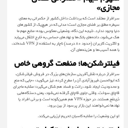
مجازی»
سرافراز معتقد است که برداشت داخل کشور از حکمرانی به معنای
سیطره مطلق بر فضای مجازی است؛ مدلی که در هیچ‌یک از کشورهای
دنیا وجود ندارد. نتیجه این نگاه، وضعیتی معکوس بوده: منابع مهم ما
هک می‌شود، داده‌های بانک‌ها و نهادهای حساس به خارج انتقال می‌یابد
و اکثریت کاربران (حدود ۸۰ درصد) ناچار به استفاده از VPN شده‌اند،
با همه آسیب‌ها و هزینه‌های آن.
فیلترشکن‌ها؛ منفعت گروهی خاص
سرافراز درباره نقش‌آفرینی سازمان‌های بزرگ در فروش فیلترشکن،
که ابوالحسن فیروزآبادی آن را مطرح کرده، نیز می‌گوید: «جایی که منع
و محدودیت ایجاد شود، رانت و فساد هم شکل می‌گیرد؛ مشابه ماجرای
قاچاق سوخت. وقتی جلوی قاچاق گرفته نمی‌شود، یعنی دستگاه‌هایی
ذی‌نفع هستند. در حوزه VPN هم همین‌گونه است و برخی افراد یا
نهادها نمی‌خواهند این بازار پرسود از بین برود.
او این وضعیت را مشابه کاسبان تحریم ارزیابی می‌کند.