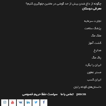
چگونه از داغ شدن بیش از حد گوشی در ماشین جلوگیری کنیم؟
معرفی دوستان
تجارت سرمایه
پزشک سلامت
ملک مگ
کشت آموز
مدارخ
پاک مگ
ایران را بگرد
مستر تعاون
ایران کسب
داستان‌های کوتاه رایان
pmcm
تماس با ما
سیاست حفظ حریم خصوصی
am
utube
Linkedin
Twitter
VK
Facebook