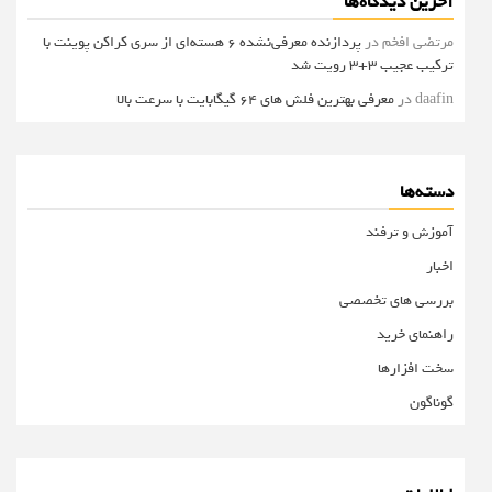
آخرین دیدگاه‌ها
مرتضی افخم
در
پردازنده معرفی‌نشده 6 هسته‌ای از سری کراکن پوینت با
ترکیب عجیب 3+3 رویت شد
daafin
در
معرفی بهترین فلش های 64 گیگابایت با سرعت بالا
دسته‌ها
آموزش و ترفند
اخبار
بررسی های تخصصی
راهنمای خرید
سخت افزارها
گوناگون