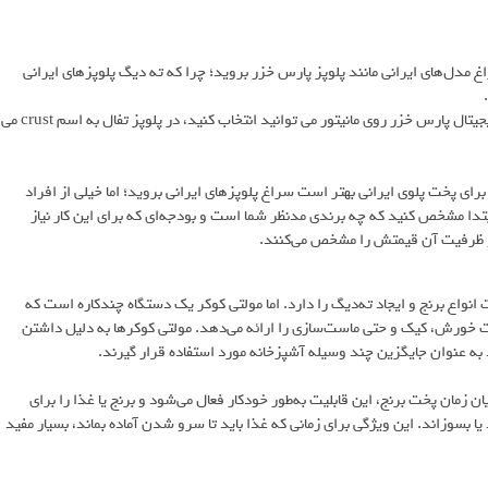
غ مدل‌های ایرانی مانند پلوپز پارس خزر بروید؛ چرا که ته‌ دیگ پلوپزهای ایرانی
دکمه ته دیگ در پلوپز دیجیتال در هر برندی متفاوت است. مثلا در پلوپز دیجیتال پارس خزر روی مانیتور می توانید انتخاب کنید، در پلوپز تفال به اسم crust می
ی پخت پلوی ایرانی بهتر است سراغ پلوپزهای ایرانی بروید؛ اما خیلی از افراد
ابتدا مشخص کنید که چه برندی مدنظر شما است و بودجه‌ای که برای این کار نیاز
پز و ظرفیت آن قیمتش را مشخص می‌کنند.
انواع برنج و ایجاد ته‌دیگ را دارد. اما مولتی کوکر یک دستگاه چندکاره است که
خت خورش، کیک و حتی ماست‌سازی را ارائه می‌دهد. مولتی کوکرها به دلیل داشتن
د به عنوان جایگزین چند وسیله آشپزخانه مورد استفاده قرار گیرند.
 پس از پایان زمان پخت برنج، این قابلیت به‌طور خودکار فعال می‌شود و برنج یا غذا را برای
ا بسوزاند. این ویژگی برای زمانی که غذا باید تا سرو شدن آماده بماند، بسیار مفید