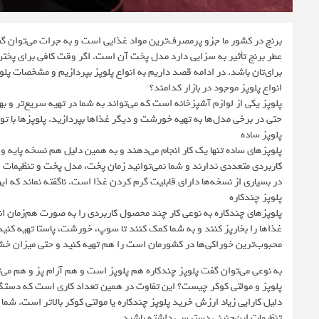
برنج در کشور ما جزو پرمصرف‌ترین مواد غذایی است و به جرات می‌توان گف
عطر برنج تأثیر به سزایی دارد مدل پخت آن است. اگر وقت کافی برای پختن
برای‌تان باشد. در ادامه قصد داریم به انواع پلوپز بپردازیم و مشخصات پلوپز
انواع پلوپز موجود در بازار کدامند؟
پلوپز یکی از لوازم آشپزخانه است که می‌تواند به شما در تهیه سریع‌تر و به
حتی در برخی مدل‌ها به تهیه خورشت و دیگر غذا‌ها بپردازید. پلوپزها با توجه
پلوپز ساده
پلوپزهای ساده تنها یک کار انجام می‌دهند و به همین دلیل هم نسخه پایه و 
کاربردی متعددی ندارند و شما نمی‌توانید زمان پخت، مدل پخت و تنظیمات ا
در بسیاری از نسخه‌ها دارای قابلیت گرم کردن غذا است. ناگفته نماند که ای
پلوپز چندکاره
پلوپزهای چندکاره به نوعی کار چند محصول کاربردی را به صورت هم‌زمان انجا
غذاها را بخارپز کنند و به شما کمک کنند تا سوپ، خورشت، پاستا تهیه کنید.
محبوب‌ترین خوراکی‌ها در کشورمان است را هم تهیه کنید و حتی میزان 
به نوعی می‌توان گفت پلوپز چندکاره هم پلوپز است و هم آرام‌ پز و هم می‌ت
پلوپز و مولتی کوکر چیست؟ این تفاوت در همین تعداد کاری است که دستگاه 
دلیل کارایی زیاد ارزش خرید پلوپز چندکاره یا مولتی کوکر بالاتر است. شما
تنظیمات این‌چنینی دسترسی داشته باشید.