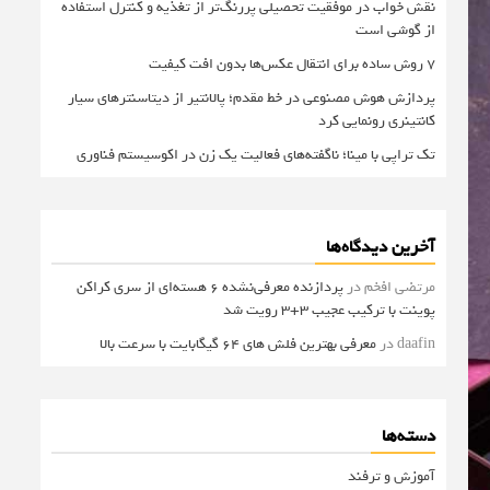
نقش خواب در موفقیت تحصیلی پررنگ‌تر از تغذیه و کنترل استفاده
از گوشی است
۷ روش ساده برای انتقال عکس‌ها بدون افت کیفیت
پردازش هوش مصنوعی در خط مقدم؛ پالانتیر از دیتاسنترهای سیار
کانتینری رونمایی کرد
تک تراپی با مینا؛ ناگفته‌های فعالیت یک زن در اکوسیستم فناوری
آخرین دیدگاه‌ها
مرتضی افخم
در
پردازنده معرفی‌نشده 6 هسته‌ای از سری کراکن
پوینت با ترکیب عجیب 3+3 رویت شد
daafin
در
معرفی بهترین فلش های 64 گیگابایت با سرعت بالا
دسته‌ها
آموزش و ترفند