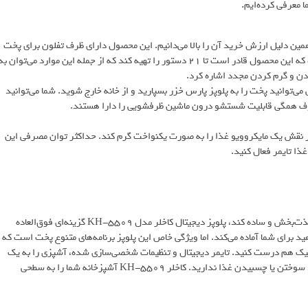
 معرفی کرده‌ایم.
مین دلیل ارزش خرید آن را بالا می‌دانیم. این محصول دارای ظرف تفلون برای پخت
برنج و یک ظرف آلومینیومی برای پخت آرام‌پز است. پارس خزر عنوان کرده که این محصول قادر است تا 21 دستور را تهیه کند که از جمله این موارد می‌توان ب
ن و گرم کردن مجدد اشاره کرد.
می‌توانید پخت را به پلوپز پارس خزر بسپارید و از خانه خارج شوید. شما می‌توانید
روف همگی قابلیت شستشو درون ماشین ظرفشویی را دارا هستند.
 در نقش یک مایکروویو غذا را به صورت یکنواخت گرم کند. حداکثر توان مصرفی این
اگر به دنبال بهترین پلوپز هستید که آشپزی را برایتان تبدیل به تجربه‌ای لذت‌بخش و ساده کند، پلوپز دیجیتال کاخلر مدل KH-5509 گزینه‌ای فوق‌العاده
 صورتی که می‌خواهید برای شما آماده می‌کند. اما ویژگی خاص این پلوپز برنامه‌های متنوع پخت است که
ی کیک هم درست کنید. تایمر دیجیتال و تنظیمات شخصی‌سازی شده، آشپزی را به یک
فرآیند دقیق و راحت تبدیل می‌کند. با این دستگاه نیازی به نگرانی در مورد سوختن یا چسبیدن غذا ندارید. کاخلر KH-5509 آشپزخانه شما را به سطحی