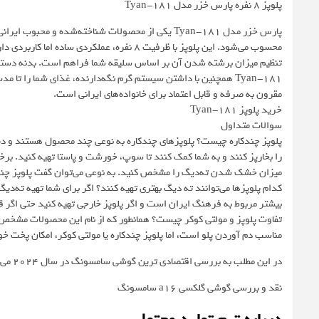
پلوپز ۸ نفره پارس خزر مدل Tyan-181
پارس خزر مدل Tyan-181 یکی از محصولات شناخته‌شده و 
محسوب می‌شود. این پلوپز با ظرفیت ۸ نفره، عملکر
تنظیم میزان برشته شدن آن بر اساس سلیقه شما فراهم است. بدنه دستگ
Tyan-181 همچنین با داشتن سیستم گرم نگه‌دارنده، غذای شما را تا 
مقرون به صرفه و قابل اعتماد برای خانواده‌های ایرانی است.
خرید پلوپز Tyan-181
سوالات متداول
پلوپز چندکاره چیست؟ پلوپزهای چندکاره به نوعی چند محصول هستند و دیگر 
را بخارپز کنند و به شما کمک کنند تا سوپ، خورشت و پاستا تهیه کنید. برخی
میزان خشک شدن ته‌دیگ را مشخص کنید. به نوعی می‌توان گفت پلوپز چندکار
کدام پلوپزها می‌توانند ته‌ دیگ بهتری تهیه کنند؟ اگر برای شما تهیه ته‌دی
بیشتر مربوط به فرهنگ ایران است و اگر پلوپز خارجی تهیه کنید حتی اگر 
تفاوت پلوپز و مولتی کوکر چیست؟ همانطور که از نام این محصولات مشخص اس
مناسب دم آوردن پلو است، اما پلوپز چندکاره یا مولتی کوکر، امکان پخت 
در این مطلب به بررسی اقتصادی ترین گوشی سامسونگ در سال ۲۰۲۴ می پردازیم
نقد و بررسی گوشی گلکسی a16 سامسونگ