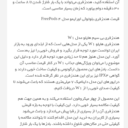
آن استفاده کنید، هندزفری می‌تواند با یک بار شارژ شدن تا 8 ساعت و
30 دقیقه دوام بیاورد که زمان بسیار مناسبی است.
قیمت هندزفری بلوتوثی اورایمو مدل FreePods 4
هندزفری بی سیم هایلو مدل W1
هندزفری هایلو W1 یکی از مدل‌هایی است که از ابتدای ورود به بازار
ایران توانست مورد توجه قرار بگیرد و فروش خوبی را نیز به‌دست
آورد. این مدل هنوز هم تا حد زیادی مورد توجه قرار دارد و دلیل این
موضوع را می‌توان ویژگی‌های جذاب W1 در کنار قیمت مناسب آن
دانست. بادزهای این محصول ارگونومی و کیفیت ساخت خوبی دارند و
گواهی IPX4 نیز برای این هندزفری در نظر گرفته شده است.
درایورهای این مدل داینامیک 7 میلی‌متری هستند که باعث می‌شوند تا
کیفیت صدای خوبی را از W1 دریافت کنیم.
این محصول از چهار میکروفون استفاده می‌کند و به همین جهت هم
کیفیت مکالمه بسیار خوبی دارد. این کیفیت با توجه به بازه قیمتی
هندزفری آن را از بسیاری از رقبا پیش می‌اندازد و باعث می‌شود
بسیاری از کاربران به خرید این مدل اقدام کنند تا بتوانند مکالمه با
کیفیتی حتی در مکان‌های شلوغ داشته باشند. بادزها با یک بار شارژ