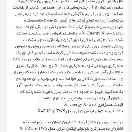
حال باکیفیت‌ترین محصولاتی است که در معرفی بهترین هندزفری تا ۲
میلیون نمی‌توان از آن چشم‌پوشی کرد. این هندزفری گردنی از بلوتوث
نسخه 5.3 برای برقراری با گوشی شما استفاده خواهد کرد و به راحتی
می‌توانید آن را به انواع گوشی‌ها از آیفون گرفته تا سامسونگ و
شیائومی متصل کرده و از کیفیت مکالمه و پخش موسیقی آن لذت برد.
بدنه X-Energy X-808 از پلاستیک بادوام و ضدحساسیت ساخته
شده است تا زمانی که آن را دور گردن می‌اندازید، دچار مشکلات
پوستی نشوید. روی یکی از طرفین دستگاه دکمه‌های روشن و خاموش
کردن و دو عدد دکمه تنظیم صدا قرار گرفته است که در کنار آن یک
صفحه نمایش کوچک برای نشان دادن اطلاعات مختلف مانند درصد شارژ
هندزفری دیده می‌شود. هندزفری X-Energy X-808 از یک باتری
320 میلی آمپر ساعتی استفاده می‌کند که به کمک شارژ دستگاه پس از
1.5 ساعت به صورت کامل پر خواهد شد و می‌توانید با آن حدود 50
ساعت موسیقی گوش دهید. اگر هم بخواهید به صورت مداوم با آن
مکالمه کنید، می‌تواند حدود 30 ساعت شارژ دهی داشته باشد که
می‌توان آن را همرده محصولات پرچمدار بازار دانست.
قیمت هندزفری X-energy X-808
هندزفری بلوتوثی ایکس انرژی مدل X-PRO 2 TWS
در لیست بهترین هندزفری تا 2 میلیون تومان حتما لازم است که
اشاره‌ای به هندزفری بلوتوثی ایکس انرژی مدل X-PRO 2 TWS