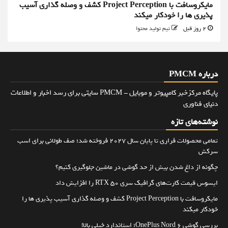
مایکروسافت با Project Perception کشف و وصله گذاری آسیب
پذیری ها را خودکار میکند
2 روز قبل
تیم تولید محتوا
درباره PMCM
پایگاه مرکزخبر کامپیوتر و موبایل - PMCM سایتی برای رسد اخبار و اطلاعات
دنیای فناوری
نوشته‌های تازه
تمامی محصولات فراری تا پایان سال ۲۰۲۷ فروخته شد؛ صف طولانی برای اسب
سرکش
چگونه از داغ شدن بیش از حد گوشی در ماشین جلوگیری کنیم؟
ایسوس قیمت کارت‌های گرافیک سری RTX 50 را افزایش داد
مایکروسافت با Project Perception کشف و وصله گذاری آسیب پذیری ها را
خودکار میکند
بررسی گوشی OnePlus Nord 6؛ استاندارد خیلی بالا!