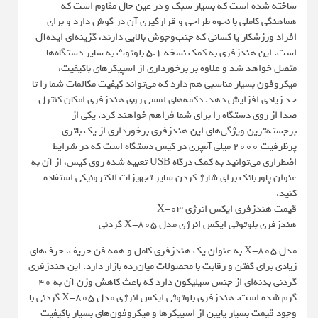
ساخته شده است که بسیار سبک و در عین حال مقاوم است که
هماهنگی کاملی با نحوه طراحی و قرارگیری آن در گوش دارد و برای
افراد ورزشکار یا کسانی که جنب‌و‌جوش بالایی دارند، گزینه‌ای ایده‌آل
است. این هندزفری به کمک نسخه 5.1 بلوتوث به سایر دستگاه‌ها
متصل خواهد شد و علاوه بر برخورداری از اسپیکرهای باکیفیت،
میکروفون بسیار مناسبی هم دارد که می‌تواند کیفیت مکالمات شما را تا
حد زیادی افزایش دهد. دکمه‌های لمسی روی هندزفری امکان کنترل
صدا از روی دستگاه را برای شما فراهم خواهند کرد. یکی از
برجسته‌ترین ویژگی‌های این هندزفری برخورداری از یک باتری
پرظرفیت 2000 میلی آمپری در کیس دستگاه است که در شرایط
اضطراری می‌توانید به کمک درگاه USB تعبیه شده روی کیس، از آن به
عنوان پاوربانک برای شارژ کردن سایر تجهیزات الکترونیکی استفاده
کنید.
قیمت هندزفری ایکس انرژی X-03
هندزفری بلوتوثی ایکس انرژی مدل X-805 گردنی
مدل X-805 به عنوان یک هندزفری کامل و همه فن حریف، حرف‌های
زیادی برای گفتن و رقابت با محصولات میان‌رده بازار دارد. این هندزفری
گردنی بدنه‌ای از جنس سیلیکون دارد که باعث کاهش وزن آن به 40
گرم شده است. هندزفری بلوتوثی ایکس انرژی مدل X-805 گردنی با
وجود قیمت بسیار پایین از اسپیکرها و میکروفون‌های بسیار باکیفیت