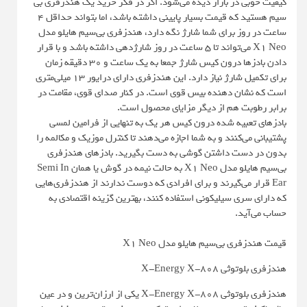
کیفیت خوبی در بازار دیده می‌شود. اگر در فکر خرید یک هندزفری بی
سیم هستید که قیمت بسیار پایینی داشته باشد، اما بتواند حداقل 4
ساعت در روز برای شما شارژ نگه دارد، هندزفری بی‌سیم هایلو مدل
X1 Neo می‌تواند تا 5 ساعت در روز شارژدهی داشته باشد و با قرار
دادن بادزها درون کیس شارژ جمعا به یک ساعت و 30 دقیقه زمان
برای تکمیل شارژ نیاز دارد. این هندزفری دارای درایور 13 میلی‌متری
است که نشان دهنده بیس قوی است. در کنار صدای قوی، مقامت در
برابر رطوبت هم از دیگر مزایای محصول است.
بادزهای تعبیه شده درون کیس هر یک به تنهایی از فرامین لمسی
پشتیبانی می‌کنند و به شما اجازه می‌دهند تا کنترل موزیک و مکالمه را
بدون در دست داشتن گوشی به دست بگیرید. بادزهای هندزفری
بی‌سیم هایلو مدل X1 Neo به حالت نیمه در گوش یا همان Semi In
Ear قرار می‌گیرند و برای افرادی که دوست ندارند از هندزفری‌هایی
که دارای سری سیلیکونی استفاده کنند، بهترین گزینه اقتصادی به
حساب می‌آید.
قیمت هندزفری بی‌سیم هایلو مدل X1 Neo
هندزفری بلوتوثی X-Energy X-808
هندزفری بلوتوثی X-Energy X-808 یکی از ارزان‌ترین و در عین