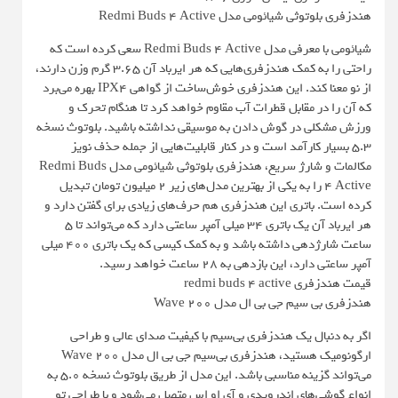
هندزفری بلوتوثی شیائومی مدل Redmi Buds 4 Active
شیائومی با معرفی مدل Redmi Buds 4 Active سعی کرده است که
راحتی را به کمک هندزفری‌هایی که هر ایرباد آن 3.65 گرم وزن دارند،
از نو معنا کند. این هندزفری خوش‌ساخت از گواهی IPX4 بهره می‌برد
که آن را در مقابل قطرات آب مقاوم خواهد کرد تا هنگام تحرک و
ورزش مشکلی در گوش دادن به موسیقی نداشته باشید. بلوتوث نسخه
5.3 بسیار کارآمد است و در کنار قابلیت‌هایی از جمله حذف نویز
مکالمات و شارژ سریع، هندزفری بلوتوثی شیائومی مدل Redmi Buds
4 Active را به یکی از بهترین مدل‌های زیر 2 میلیون تومان تبدیل
کرده است. باتری این هندزفری هم حرف‌های زیادی برای گفتن دارد و
هر ایرباد آن یک باتری 34 میلی آمپر ساعتی دارد که می‌تواند تا 5
ساعت شارژدهی داشته باشد و به کمک کیسی که یک باتری 400 میلی
آمپر ساعتی دارد، این بازدهی به 28 ساعت خواهد رسید.
قیمت هندزفری redmi buds 4 active
هندزفری بی سیم جی بی ال مدل Wave 200
اگر به دنبال یک هندزفری بی‌سیم با کیفیت صدای عالی و طراحی
ارگونومیک هستید، هندزفری بی‌سیم جی بی ال مدل Wave 200
می‌تواند گزینه مناسبی باشد. این مدل از طریق بلوتوث نسخه 5.0 به
انواع گوشی‌های اندرویدی و آی او اس متصل می‌شود و با طراحی تو