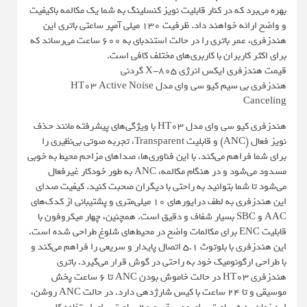
بهره می‌برد که در کنار قابلیت نویز کنسلینگ به شما یک مکالمه باکیفیت
و واضح ارائه خواهند داد. ظرفیت 130 میلی آمپر ساعتی باتری این
هندزفری، عمر باتری را در حالت استندبای به 600 ساعت می‌رساند که
برای اکثر کاربران با کاربری‌های مختلف کافی است.
قیمت هندزفری ایکس انرژی X-805 گردنی
هندزفری بی سیم کیو سی وای مدل HT03 Active Noise
Canceling
هندزفری کیو سی وای مدل HT03 با ویژگی‌های پیشرفته مانند حذف
نویز فعال (ANC) و قابلیت Transparent، تجربه صوتی بی‌نظیری را
برای شما فراهم می‌کند. با این فناوری‌ها، صداهای مزاحم محیط به خوبی
مسدود می‌شود و در هنگام مکالمه، ANC به طور خودکار غیرفعال
می‌شود تا شما بتوانید به راحتی با دیگران صحبت کنید. کیفیت صدای
این هندزفری به لطف درایورهای ۱۰ میلی‌متری و پشتیبانی از کدک‌های
AAC و SBC بسیار شفاف و دقیق است. همچنین، چهار میکروفون با
قابلیت ENC برای مکالمات واضح در محیط‌های شلوغ طراحی شده است.
این هندزفری با بلوتوث 5.1 اتصال پایدار و سریعی را فراهم می‌کند و
با طراحی ارگونومیک خود به راحتی در گوش قرار می‌گیرد. باتری
هندزفری HT03 در حالت خاموش بودن ANC تا ۶ ساعت پخش
موسیقی و تا ۲۴ ساعت با کیس شارژدهی دارد. در حالت ANC روشن،