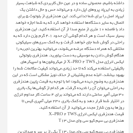
داشته باشیم. محصولی ساده و در عین حال کاربردی که شباهت بسیار
زیادی به ایرپاد پروهای اپل دارد و می‌تواند حس و حال داشتن یک
ایرپاد اصل را برای شما تداعی کند. این هندزفری از بلوتوث 5 برای
اتصال به سایر دستگاه‌ها استفاده خواهد کرد که به شما اجازه خواهد
داد با فاصله 10 متری از منبع صدا از آن استفاده کنید. این هندزفری
بسیار سبک است و هر کدام گوشی آن حدود 4.1 گرم وزن دارد که به
راحتی در گوش شما جای خواهد گرفت و به کمک سری‌های سیلیکونی
مختلفی که همراه دستگاه عرضه می‌شوند، می‌توانید بهترین تجربه را
هنگام گوش دادن به موسیقی به دست بیاورید. هندزفری بلوتوثی
ایکس انرژی مدل X-PRO 2 TWS از میکروفون‌ها و اسپیکرهای
باکیفیتی استفاده می‌کند که تا حد زیادی می‌تواند کیفیت مکالمات شما را
بهبود ببخشد، البته عدم پشتیبانی از حذف نویز مشکلی است که در این
هندزفری به وضوح دیده می‌شود؛ اما با توجه به قیمت پایین هندزفری
به راحتی می‌توان آن را نادیده گرفت. هر کدام از گوشی‌ها یک باتری
30 میلی آمپر ساعتی دارند که می‌تواند برای 4 ساعت کار مداوم انرژی
در اختیار شما قرار دهد و به کمک باتری 230 میلی آمپری کیس تا
روزها بدون شارژ مجدد می‌توانید از آن استفاده کنید.
قیمت هندزفری ایکس انرژی X-PRO 2 TWS
هندزفری بی سیم کیو سی وای مدل T13
هندزفری بی سیم کیو سی وای مدل T13 یکی از پر سر و صداترین