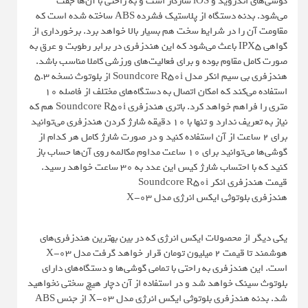
گوشی‌های اندروید و iOS سازگار است و به راحتی با آن‌ها جفت
می‌شود. بدنه دستگاه از پلاستیک فشرده ABS ساخته شده است که
مقاومت آن را در شرایط سخت هم بسیار بالا خواهد برد. برخورداری از
گواهی IPX5 باعث می‌شود که این هندزفری در برابر رطوبت و عرق به
صورت کامل مقاوم بوده و برای فعالیت‌های ورزشی کاملا مناسب باشد.
هندزفری بی سیم انکر مدل Soundcore R50i از بلوتوث نسخه 5.3
استفاده می‌کند که امکان اتصال به دستگاه‌های مختلف از فاصله 10
متری را فراهم خواهد کرد. باتری هندزفری Soundcore R50i هم که
نیاز به تعریف ندارد و تنها با 10 دقیقه شارژ کردن هندزفری می‌توانید
برای 2 ساعت از آن استفاده کنید و در صورت شارژ کامل هر کدام از
گوشی‌ها می‌توانید برای 10 ساعت مداوم مکالمه روی آن‌ها حساب باز
کنید که با احتساب شارژ کیس این عدد به 30 ساعت خواهد رسید.
قیمت هندزفری انکر Soundcore R50i
هندزفری بلوتوثی ایکس انرژی مدل X-03
یکی دیگر از محصولات ایکس انرژی که در بین بهترین هندزفری‌های
هوشمند تا قیمت 2 میلیون تومان قرار خواهد گرفت مدل X-03
است. این هندزفری به راحتی با تمامی گوشی‌ها و دستگاه‌های دارای
بلوتوث سینک خواهد شد و در استفاده از آن دچار هیچ سختی نخواهید
شد. بدنه هندزفری بلوتوثی ایکس انرژی مدل X-03 از جنس ABS