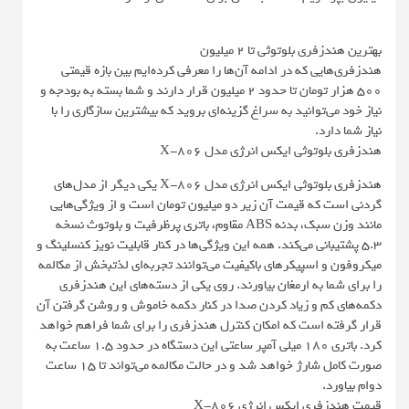
بهترین هندزفری بلوتوثی تا ۲ میلیون
هندزفری‌هایی که در ادامه آن‌ها را معرفی کرده‌ایم بین بازه قیمتی
500 هزار تومان تا حدود 2 میلیون قرار دارند و شما بسته به بودجه و
نیاز خود می‌توانید به سراغ گزینه‌ای بروید که بیشترین سازگاری را با
نیاز شما دارد.
هندزفری بلوتوثی ایکس انرژی مدل X-806
هندزفری بلوتوثی ایکس انرژی مدل X-806 یکی دیگر از مدل‌های
گردنی است که قیمت آن زیر دو میلیون تومان است و از ویژگی‌هایی
مانند وزن سبک، بدنه ABS مقاوم، باتری پرظرفیت و بلوتوث نسخه
5.3 پشتیبانی می‌کند. همه این ویژگی‌ها در کنار قابلیت نویز کنسلینگ و
میکروفون و اسپیکرهای باکیفیت می‌توانند تجربه‌ای لذتبخش از مکالمه
را برای شما به ارمغان بیاورند. روی یکی از دسته‌های این هندزفری
دکمه‌های کم و زیاد کردن صدا در کنار دکمه خاموش و روشن گرفتن آن
قرار گرفته است که امکان کنترل هندزفری را برای شما فراهم خواهد
کرد. باتری 180 میلی آمپر ساعتی این دستگاه در حدود 1.5 ساعت به
صورت کامل شارژ خواهد شد و در حالت مکالمه می‌تواند تا 15 ساعت
دوام بیاورد.
قیمت هندزفری ایکس انرژی X-806