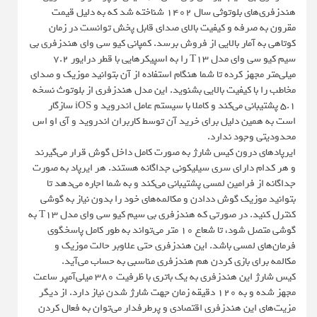
هندزفری‌های بلوتوثی سال 1402 شناخته شد که به دلیل قیمت
مقرون به صرفه و کیفیت بالای صدای قابل پخش توانست در زمان
کوتاهی به آمار بالایی از فروش برسد. کمپانی کیو سی وای هندزفری بی
سیم کیو سی وای مدل T13 را به اسپیکرهایی با قطر درایور 7.2
میلی‌متر مجهز کرده تا شما هنگام استفاده از آن بتوانید موزیک و صدای
مخاطب را با کیفیت بالایی بشنوید. این مدل هندزفری از بلوتوث نسخه
5.1 پشتیبانی می‌کند و کاملا با سیستم عامل اندروید و iOS سازگار
است به همین دلیل برای خرید آن توسط کاربران اندروید و آی او اس
محدودیتی وجود ندارد.
ایرپادهای درون کیس شارژ به صورت کامل داخل گوش قرار می‌گیرند
و هر کدام دارای سری سیلیکونی جداگانه هستند. هر ایرپاد به صورت
جداگانه از فرامین لمسی پشتیبانی می‌کند و به شما اجاره می‌دهد تا
بتوانید موزیک گوش ددادن و مکالمه‌های خود را بدون نیاز به گوشی
کنترل کنید. در صورتی که هندزفری بی سیم کیو سی وای مدل T13 به
گوشی متصل شود، تا شعاع 10 متر می‌تواند به طور کامل پاسخگوی
فرمان‌های لمسی باشد. این هندزفری حتی علاو‌بر حالت موزیک و
مکالمه برای بازی کردن هم هندزفری مناسبی به حساب می‌آید.
کیس شارژ این هندزفری به یک باتری با ظرفیت 380 میلی‌آمپر ساعت
مجهز شده و به 120 دقیقه زمان جهت شارژ شدن نیاز دارد. از دیگر
مزیت‌های این هندزفری اقتصادی و پرطرفدار می‌توان به فعال کردن