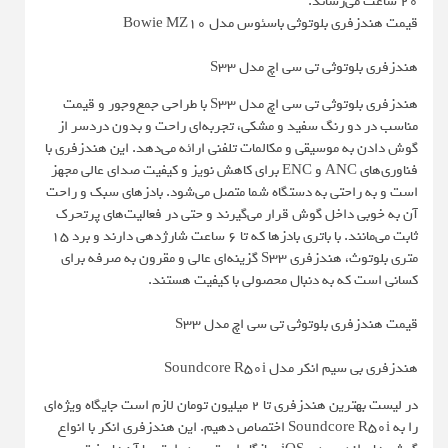
20 ساعت می‌رساند.
قیمت هندزفری بلوتوثی باسئوس مدل Bowie MZ10
هندزفری بلوتوثی تی سی اچ مدل S33
هندزفری بلوتوثی تی سی اچ مدل S33 با طراحی جمع‌وجور و قیمت
مناسب در دو رنگ سفید و مشکی، تجربه‌ای راحت و بدون دردسر از
گوش دادن به موسیقی و مکالمات تلفنی ارائه می‌دهد. این هندزفری با
فناوری‌های ANC و ENC برای کاهش نویز و کیفیت صدای عالی مجهز
است و به راحتی به دستگاه شما متصل می‌شود. بادزهای سبک و راحت
آن به خوبی داخل گوش قرار می‌گیرند و حتی در فعالیت‌های پرتحرک
ثابت می‌مانند. با باتری بادزها که تا ۶ ساعت شارژدهی دارند و برد ۱۵
متری بلوتوث، هندزفری S33 گزینه‌ای عالی و مقرون به صرفه برای
کسانی است که به دنبال محصولی با کیفیت هستند.
قیمت هندزفری بلوتوثی تی سی اچ مدل S33
هندزفری بی سیم انکر مدل Soundcore R50i
در لیست بهترین هندزفری تا 2 میلیون تومان لازم است جایگاه ویژه‌ای
را به Soundcore R50i اختصاص دهیم. این هندزفری انکر با انواع