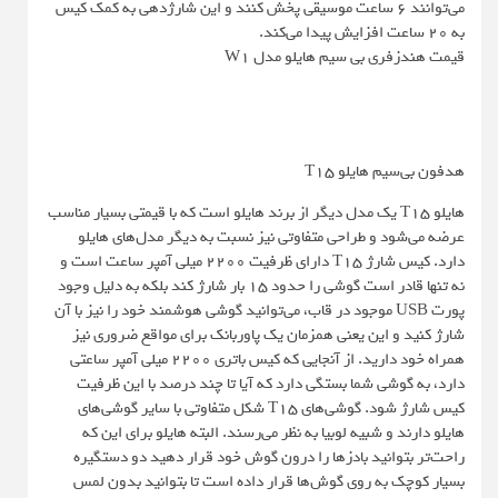
می‌توانند 6 ساعت موسیقی پخش کنند و این شارژدهی به کمک کیس
به 20 ساعت افزایش پیدا می‌کند.
قیمت هندزفری بی سیم هایلو مدل W1
هدفون بی‌سیم هایلو T15
هایلو T15 یک مدل دیگر از برند هایلو است که با قیمتی بسیار مناسب
عرضه می‌شود و طراحی متفاوتی نیز نسبت به دیگر مدل‌های هایلو
دارد. کیس شارژ T15 دارای ظرفیت ۲۲۰۰ میلی آمپر ساعت است و
نه تنها قادر است گوشی را حدود ۱۵ بار شارژ کند بلکه به دلیل وجود
پورت USB موجود در قاب، می‌توانید گوشی هوشمند خود را نیز با آن
شارژ کنید و این یعنی همزمان یک پاوربانک برای مواقع ضروری نیز
همراه خود دارید. از آنجایی که کیس باتری ۲۲۰۰ میلی آمپر ساعتی
دارد، به گوشی شما بستگی دارد که آیا تا چند درصد با این ظرفیت
کیس شارژ شود. گوشي‌هاي T15 شكل متفاوتي با ساير گوشي‌هاي
هايلو دارند و شبیه لوبیا به نظر می‌رسند. البته هایلو برای این که
راحت‌تر بتوانید بادزها را درون گوش خود قرار دهید دو دستگیره
بسیار کوچک به روی گوش‌ها قرار داده است تا بتوانید بدون لمس