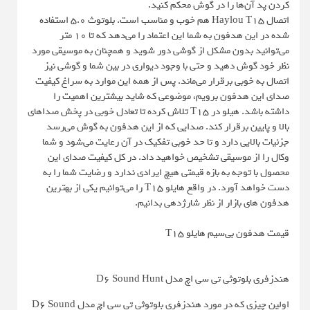
کردن پد آن‌ها را در گوش محکم کنید.
اتصال Haylou T15 هم خوب و مناسب است. بلوتوث 5.0 استفاده
شده در این هدفون به شما این اعتماد را می‌دهد که تا 10 متر
می‌توانید بدون مشکل از گوشی دور شوید و همچنان به موسیقی مورد
نظر خود گوش دهید و حتی با وجود دیواری در بین شما و گوشی نیز
اتصال به خوبی برقرار می‌ماند. پس از همه این موارد به سراغ کیفیت
صدای این هدفون برویم، موضوعی که شاید بیشترین اهمیت را
داشته باشد. هیلو در T15 تلاش کرده تا تعادل خوبی در پخش صداهای
بالا و پایین برقرار کند. صدایی که از این هدفون به گوش می‌رسد
جزئیات بالایی دارد و تا حد خوبی تفکیک در آن رعایت می‌شود و شما
وکال را از موسیقی تشخیص خواهید داد. در کل کیفیت صدای این
محصول با توجه به بازه قیمتی هیچ ایرادی ندارد و رضایت شما را به
دست خواهد آورد. در واقع هایلو T15 را می‌توانیم یکی از بهترین
هدفون های بازار از نظر شارژدهی بدانیم.
قیمت هدفون بی‌سیم هایلو T15
هندزفری بلوتوثی تی سی اچ مدل D6 Sound Hunt
اولین چیزی که در مورد هندزفری بلوتوثی تی سی اچ مدل D6 Sound