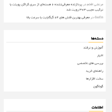
مرتضی افخم
در
پردازنده معرفی‌نشده 6 هسته‌ای از سری کراکن پوینت با
ترکیب عجیب 3+3 رویت شد
daafin
در
معرفی بهترین فلش های 64 گیگابایت با سرعت بالا
دسته‌ها
آموزش و ترفند
اخبار
بررسی های تخصصی
راهنمای خرید
سخت افزارها
گوناگون
اطلاعات