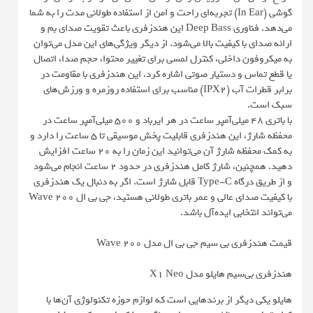
گوشی (In Ear) تجربه‌ای راحت و امن از استفاده طولانی مدت را به شما
می‌دهد. فناوری Deep Bass این هندزفری باعث تقویت صدای بم و
ارائه صدای با کیفیت بالا می‌شود. از دیگر ویژگی‌های این مدل می‌توان
به میکروفون داخلی، کنترل لمسی برای تغییر محتوا، حجم صدا، اتصال
یا قطع تماس و دستیار صوتی اشاره کرد. این هندزفری با مقاومت در
برابر قطرات آب (IPX2) مناسب برای استفاده روزمره و ورزش‌های
سبک است.
با باتری 48 میلی‌آمپر ساعت در هر ایرباد و 500 میلی‌آمپر ساعت در
محفظه شارژ، این هندزفری قابلیت پخش موسیقی تا 5 ساعت را دارد و
به کمک محفظه شارژ آن می‌توانید این زمان را به 20 ساعت افزایش
دهید. همچنین، شارژ کامل هندزفری در حدود 2 ساعت انجام می‌شود
و از طریق درگاه Type-C قابل شارژ است. اگر به دنبال یک هندزفری
با کیفیت صدای عالی و عمر باتری طولانی هستید، جی بی ال Wave 200
می‌تواند انتخابی ایده‌آل باشد.
قیمت هندزفری بی سیم جی بی ال مدل Wave 200
هندزفری بی‌سیم هایلو مدل X1 Neo
هایلو یکی دیگر از برندهایی است که لوازم حوزه تکنولوژی آن‌ها با