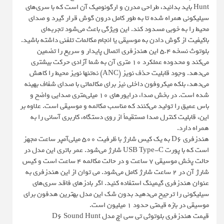
Hunt باید بدانید، طراحی مدرن و ارگونومیک آن است که با سری‌های
سیلیکونی همراه شده تا به طور کامل درون گوش قرار گیرد و صدای
محیط را به خوبی مسدود کند. این ویژگی باعث می‌شود تجربه‌ای
باکیفیت از گوش دادن به موسیقی یا انجام مکالمات تلفنی داشته باشید.
بلوتوث نسخه 5.4 این هندزفری اتصال پایدار و سریع را تضمین
می‌کند و محدوده عملکرد 10 متری آن به شما آزادی حرکت بیشتری
می‌دهد. وجود قابلیت حذف نویز (ANC) نه‌تنها نویز محیط را کاهش
می‌دهد، بلکه میکروفون داخلی نیز برای مکالماتی با صدای شفاف بهینه
شده است. در بخش صدا، درایورهای ۱۰ میلی‌متری صدایی واضح و
باس عمیق را تولید می‌کنند که مناسب مکالمه و موسیقی است. علاوه بر
این، قابلیت کنترل صدا مستقیماً از روی دستگاه، کاربری آسانی را به
همراه دارد.
هندزفری D6 به یک کیس شارژ با ظرفیت 500 میلی‌آمپر ساعت مجهز
است که با پورت USB Type-C شارژ می‌شود. عمر باتری این مدل در
حالت پخش موسیقی 7 ساعت و در حالت مکالمه 4 ساعت است و کیس
شارژ آن در 2 ساعت شارژ کامل می‌شود. می توان از این هندزفری به
عنوان هندزفری گیمینگ استفاده کنید. اگر بادزهای فاقد سری‌های
سیلیکونی را ترجیح می‌دهید بدون شک این مدل بهترین هدفون برای
موسیقی در بازه قیمتی حدود 1 میلیون است.
قیمت هندزفری بلوتوثی تی سی اچ مدل D6 Sound Hunt