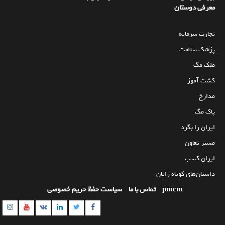
معرفی دوستان
تجارت سرمایه
پزشک سلامت
ملک مگ
کشت آموز
مدارخ
پاک مگ
ایران را بگرد
مستر تعاون
ایران کسب
داستان‌های کوتاه رایان
pmcm
تماس با ما
سیاست حفظ حریم خصوصی
am
utube
Linkedin
Twitter
VK
Facebook