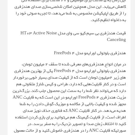
این زمان به ۵ ساعت برای موسیقی و ۲۰ ساعت برای استفاده کلی
کاهش می‌یابد. این مدل همچنین امکان شخصی‌سازی صدای هندزفری
را از طریق اپلیکیشن مخصوص به شما می‌دهد، تا تجربه صوتی خود را
به دلخواه تنظیم کنید.
قیمت هندزفری بی سیم کیو سی وای مدل HT03 Active Noise
Canceling
هندزفری بلوتوثی اورایمو مدل FreePods 4
در میان انواع هندزفری‌های معرفی شده تا سقف 2 میلیون تومان،
هندزفری بلوتوثی اورایمو مدل FreePods 4 یکی از بهترین هندزفری
های زیر 2میلیون تومان است که از کیفیت صدای بسیار خوبی برخوردار
است و در کنار قابلیت‌هایی که دارد، طراحی و کیس شارژ متفاوتی هم
دارد که می‌تواند نظر شما را به سمت این محصول جلب کند. بزرگ‌ترین
مزیت هندزفری FreePods 4 اورایمو در این است که به قابلیت ANC
مجهز شده و کیفیت بالایی از مکالمه و موزیک گوش دادن را به شما
هدیه می‌دهد. در کنار قابلیت ANC که فناوری حذف نویز صدای
اطراف است، از قابلیت گیمینگ هم می‌توانید برای بازی کردن استفاده
کنید تا اختلاف زمان صدا و تصویر نزدیک را به صفر برسد. در
صورتیکه قابلیت ANC را در هندزفری خاموش کنید و از حالت معمول