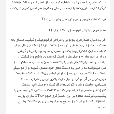
حالت اسلیپ یا همان خواب اشاره کرد. بعد از فعال کردن حالت Sleep
دیگر تنظیمات ایرپادها یا لیست در حال پخش با هر لمس تغییر نمی‌کند.
قیمت هندزفری بی سیم کیو سی وای مدل T13
هندزفری بلوتوثی لنوو مدل QT82 TWS
اگر به دنبال هندزفری بلوتوثی با طراحی ارگونومیک و کیفیت صدای بالا
هستید، هندزفری بلوتوثی لنوو مدل QT82 TWS انتخابی عالی برای
شماست. این هندزفری با بدنه پلاستیکی مقاوم و طراحی تو گوشی،
دارای درایورهای 13 میلی‌متری است که صدای واضح و با کیفیتی را
ارائه می‌دهد. با پشتیبانی از بلوتوث نسخه 5.0 و محدوده عملکرد 10
متر، می‌توانید به راحتی به دستگاه‌های خود متصل شوید و از موسیقی
یا مکالمه لذت ببرید. این مدل دارای گواهی IPX5 است که مقاومت
خوبی در برابر آب و گرد و غبار دارد. باتری کیس با ظرفیت 400
میلی‌آمپر ساعت و باتری گوشی‌ها با ظرفیت 40 میلی‌آمپر ساعت،
شارژدهی مناسبی را فراهم می‌کند و تا 3-4 ساعت پخش موسیقی را
پشتیبانی می‌کند. علاوه بر این، هندزفری لنوو QT82 دارای پورت
USB Type-C برای شارژ سریع و میکروفون برای مکالمات واضح
است.