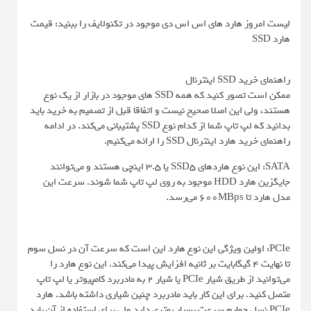
لیست امروز هارد های اس اس دی موجود در تکنولایف را ببنید: قیمت
هارد SSD
راهنمای خرید SSD اینترنال
ممکن است تصور کنید که همه SSD های موجود در بازار از یک نوع
هستند، ولی این اصلا صحیح نیست و اتفاقا قبل از تصمیم به خرید باید
بدانید که لپ تاپ شما از کدام نوع SSD پشتیبانی می‌کند. در ادامه
راهنمای خرید هارد اینترنال SSD را ارائه می‌کنیم.
SATA: این نوع هاردهای SSD5 یا 3.5 اینچی هستند و می‌توانند
جایگزین هارد HDD موجود به روی لپ تاپ شما شوند. سرعت این
مدل هارد تا 600MBps می‌رسد.
PCIe: اولین ویژگی این نوع هارد این است که سرعت آن در نسل سوم
تا نهایت 4 گیگابایت بر ثانیه افزایش پیدا می‌کند. این نوع هارد را
می‌توانید از طریق شیار PCIe یا شیار 2 به مادربرد کامپیوتر یا لپ تاپ
متصل کنید. برای این کار باید مادربرد چنین شیاری داشته باشد. هارد
PCIe نسل چهارم سرعت بسیار بهتری دارد ولی برای استفاده از آن باید