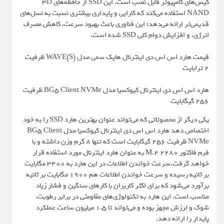
کیس‌های کامپیوتر قابل نصب است. این SSD از حافظه‌های 3D
NAND استفاده می‌کند که کارایی و پایداری بیشتری نسبت به نسل‌های
قدیمی‌تر ارائه می‌دهد؛ این فناوری باعث بهبود سرعت، کاهش مصرف
انرژی، و افزایش دوام کلی SSD شده است.
قیمت هارد اس اس دی اینترنال هایک سمی مدل WAVE(S) ظرفیت
2 ترابایت
هارد اس اس دی اینترنال کیوکسیا مدل BG5 Client NVMe ظرفیت
256 گیگابایت
یکی دیگر از محصولاتی که می‌تواند عنوان بهترین هارد SSD را به خود
اختصاص دهد هارد اس اس دی اینترنال کیوکسیا مدل BG5 Client
NVMe ظرفیت 256 گیگابایت است که تنها 8 گرم وزن داشته و با
فرم فاکتور M.2 2280 به عنوان هارد اینترنال مورد استفاده قرار
خواهد گرفت.سرعت خواندن اطلاعات در این هارد به 3400 مگابایت
بر ثانیه رسیده و سرعت خواندن اطلاعات هم 1900 مگابایت بر ثانیه
برآورد می‌شود که برای اکثر کاربران با کارهای سنگین و فشار زیاد
مناسب است. این هارد به تکنولوژی‌های مقاومتی در برابر رطوبت،
شوک و لرزش مجهز بوده و می‌تواند تا 1.5 میلیون ساعت عملکرد
پایدار را ارائه دهد.