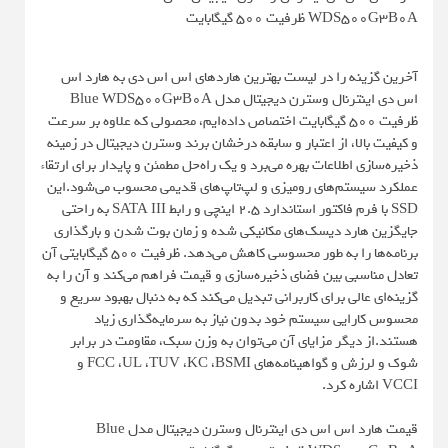
WDS500G3B0A ظرفیت 500 گیگابایت
آخرین گزینه را در لیست بهترین هاردهای اس اس دی به هارد اس
اس دی اینترنال وسترن دیجیتال مدل Blue WDS500G3B0A
ظرفیت 500 گیگابایت اختصاص داده‌ایم، محصولی که علاوه بر سرعت
و کیفیت بالا، از اعتبار و سابقه درخشان برند وسترن دیجیتال در زمینه
ذخیره‌سازی اطلاعات بهره می‌برد و یک راه‌حل مطمئن و پایدار برای ارتقاء
عملکرد سیستم‌های رومیزی و لپ‌تاپ‌های قدیمی محسوب می‌شود.این
SSD با فرم فاکتور استاندارد 2.5 اینچی و رابط SATA III به راحتی
جایگزین هارد دیسک‌های مکانیکی شده و زمان بوت شدن و بارگذاری
برنامه‌ها را به طور محسوسی کاهش می‌دهد. ظرفیت 500 گیگابایتی آن
تعادل مناسبی بین فضای ذخیره‌سازی و قیمت فراهم می‌کند و آن را به
گزینه‌ای عالی برای کاربرانی تبدیل می‌کند که به دنبال بهبود سریع و
محسوس کارایی سیستم خود بدون نیاز به سرمایه‌گذاری زیاد
هستند.از دیگر مزایای آن می‌توان به وزن سبک، مقاومت در برابر
شوک و لرزش و گواهینامه‌‌های FCC ،UL ،TUV ،KC ،BSMI و
VCCI اشاره کرد.
قیمت هارد اس اس دی اینترنال وسترن دیجیتال مدل Blue