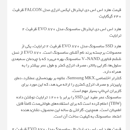
قیمت هارد اس اس دی اینترنال ایکس انرژی مدل FALCON ظرفیت
240 گیگابایت
هارد اس اس دی اینترنال سامسونگ مدل EVO 870 ظرفیت 2
ترابایت
هارد SSD سامسونگ مدل EVO 870 ظرفیت 2 ترابایت، یکی از
محصولات برجسته برند نام آشنای سامسونگ است. EVO 870 از نسل
ششم فناوری V-NAND سامسونگ بهره می‌برد که با چیدمان سه‌بعدی
سلول‌ها، کارایی بالاتر، مصرف انرژی کمتر و طول عمر بیشتر را به
همراه دارد.
کنترلر اختصاصی Samsung MKX، علاوه بر بهینه‌سازی عملکرد، دمای
پایین‌تر و مصرف انرژی کمتری را ارائه می‌دهد، که این مورد برای
کاربران لپ‌تاپ بسیار مهم است.
سامسونگ عمر مفید این SSD را برابر با 1200 ترابایت نوشتن داده
(TBW) اعلام کرده است که برای استفاده‌های طولانی‌مدت کاملاً قابل
اطمینان است. همچنین، گارانتی 5 ساله این محصول، نشان‌دهنده
اعتماد سامسونگ به کیفیت ساخت آن است.
قیمت هارد اس اس دی اینترنال سامسونگ مدل EVO 870 ظرفیت 2