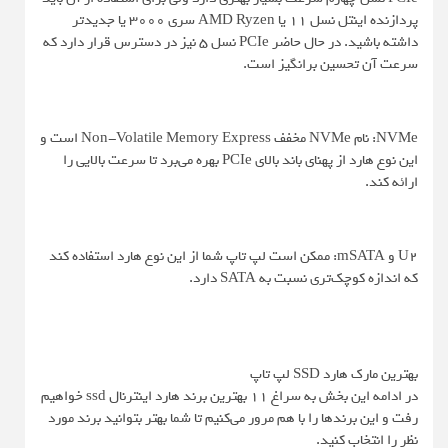
پردازنده اینتل نسل 11 یا AMD Ryzen سری 3000 یا جدیدتر
داشته باشید. در حال حاضر PCIe نسل 5 نیز در دسترس قرار دارد که
سرعت آن تحسین برانگیز است.
NVMe: نام NVMe مخفف Non-Volatile Memory Express است و
این نوع هارد از پهنای باند بالای PCIe بهره می‌برد تا سرعت بالایی را
ارائه کند.
U2 و mSATA: ممکن است لپ تاپ شما از این نوع هارد استفاده کند
که اندازه کوچک‌تری نسبت به SATA دارد.
بهترین مارک هارد SSD لپ تاپ
در ادامه این بخش به سراغ 11 بهترین برند هارد اینترنال ssd خواهیم
رفت و این برندها را با هم مرور می‌کنیم تا شما بهتر بتوانید برند مورد
نظر را انتخاب کنید.