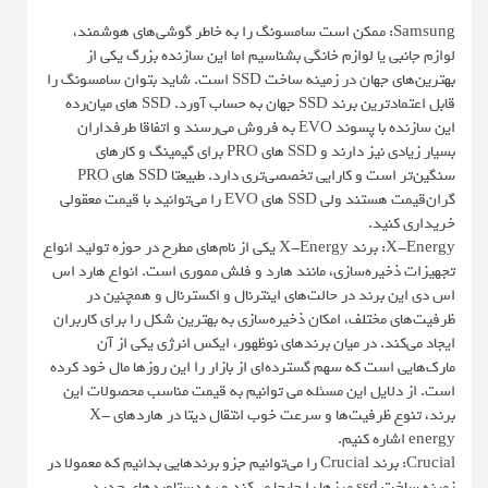
Samsung: ممکن است سامسونگ را به خاطر گوشی‌های هوشمند،
لوازم جانبی یا لوازم خانگی بشناسیم اما این سازنده بزرگ یکی از
بهترین‌های جهان در زمینه ساخت SSD است. شاید بتوان سامسونگ را
قابل اعتمادترین برند SSD جهان به حساب آورد. SSD های میان‌رده
این سازنده با پسوند EVO به فروش می‌رسند و اتفاقا طرفداران
بسیار زیادی نیز دارند و SSD های PRO برای گیمینگ و کارهای
سنگین‌تر است و کارایی تخصصی‌تری دارد. طبیعتا SSD های PRO
گران‌قیمت هستند ولی SSD های EVO را می‌توانید با قیمت معقولی
خریداری کنید.
X-Energy: برند X-Energy یکی از نام‌های مطرح در حوزه تولید انواع
تجهیزات ذخیره‌سازی، مانند هارد و فلش مموری است. انواع هارد اس
اس دی این برند در حالت‌های اینترنال و اکسترنال و همچنین در
ظرفیت‌های مختلف، امکان ذخیره‌سازی به بهترین شکل را برای کاربران
ایجاد می‌کند. در میان برندهای نوظهور، ایکس انرژی یکی از آن
مارک‌هایی است که سهم گسترده‌ای از بازار را این روزها مال خود کرده
است. از دلایل این مسئله می توانیم به قیمت مناسب محصولات این
برند، تنوع ظرفیت‌ها و سرعت خوب انتقال دیتا در هاردهای X-
energy اشاره کنیم.
Crucial: برند Crucial را می‌توانیم جزو برندهایی بدانیم که معمولا در
زمینه ساخت ssd مرز‌ها را جابجا می‌کند و به دستاوردهای جدید