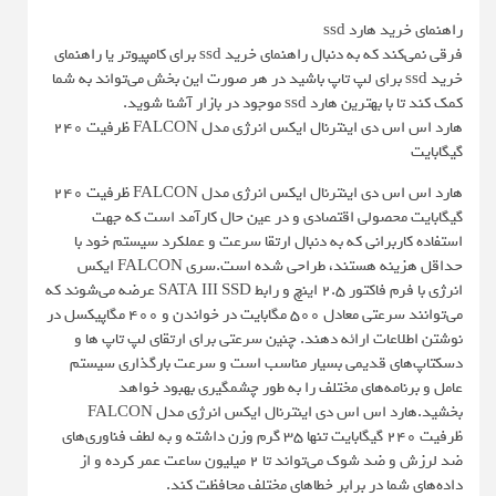
راهنمای خرید هارد ssd
فرقی نمی‌کند که به دنبال راهنمای خرید ssd برای کامپیوتر یا راهنمای
خرید ssd برای لپ تاپ باشید در هر صورت این بخش می‌تواند به شما
کمک کند تا با بهترین هارد ssd موجود در بازار آشنا شوید.
هارد اس اس دی اینترنال ایکس انرژی مدل FALCON ظرفیت 240
گیگابایت
هارد اس اس دی اینترنال ایکس انرژی مدل FALCON ظرفیت 240
گیگابایت محصولی اقتصادی و در عین حال کارآمد است که جهت
استفاده کاربرانی که به دنبال ارتقا سرعت و عملکرد سیستم خود با
حداقل هزینه هستند، طراحی شده است.سری FALCON ایکس
انرژی با فرم فاکتور ‌2.5 اینچ و رابط SATA III SSD عرضه می‌شوند که
می‌توانند سرعتی معادل 500 مگابایت در خواندن و 400 مگاپیکسل در
نوشتن اطلاعات ارائه دهند. چنین سرعتی برای ارتقای لپ تاپ ها و
دسکتاپ‌های قدیمی بسیار مناسب است و سرعت بارگذاری سیستم
عامل و برنامه‌های مختلف را به طور چشمگیری بهبود خواهد
بخشید.هارد اس اس دی اینترنال ایکس انرژی مدل FALCON
ظرفیت 240 گیگابایت تنها 35 گرم وزن داشته و به لطف فناوری‌های
ضد لرزش و ضد شوک می‌تواند تا 2 میلیون ساعت عمر کرده و از
داده‌های شما در برابر خطاهای مختلف محافظت کند.