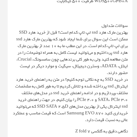
WDS500G3B0A ظرفیت 500 گیگابایت
سوالات متداول
بهترین مارک هارد ssd لپ تاپ کدام است؟ قبل از خرید هارد SSD
ممکن است این سوال برای شما ایجاد شود که بهترین مارک هارد ssd
برای لپ تاپ کدام است. در این مطلب ما به 10 عدد از بهترین مارک
هارد ssd پرداختیم و می‌توانید لیست کامل به همراه توضیحات را در
متن مطالعه کنید ولی به طور کلی برندهایی چون سامسونگ، Crucial،
اینتل، ADATA، وسترن دیجیتال، سیگیت و موارد دیگر در لیست
حضور دارند.
در خرید SSD به چه نکاتی توجه کنیم؟ در متن به راهنمای خرید هارد
اینترنال ssd پرداخته شده و تلاش کردیم تا به طور کامل به مشخصات
مختلف بپردازیم و در ادامه راهنمای خرید ssd در مدل‌های مختلف
SATA، PCIe 3.0 و PCIe 4.0 را بیان کنیم. در جهت راهنمای خرید
ssd اینترنال یکی از بهترین مدل‌های SSD SATA 2.5D که می‌توانید
خریداری کنید Samsung EVO 870 است که قیمت مناسب و عملکرد
عالی به نسبت قیمت دارد.
نگاهی دقیق به گلکسی Z fold 7