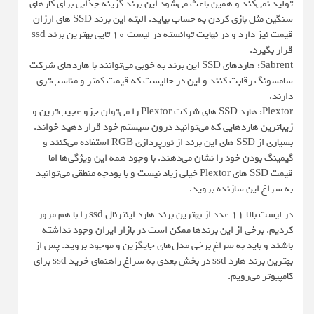
تولید نمی‌کند و همین باعث می‌شود این برند گزینه جذابی برای کارهای
سنگین مثل بازی کردن به حساب بیاید. البته این برند SSD های ارزان
قیمت نیز دارد و در نهایت توانسته در لیست 10 تایی بهترین برند ssd
قرار بگیرد.
Sabrent: هاردهای SSD این برند به خوبی می‌توانند با هاردهای شرکت
سامسونگ رقابت کنند و این در حالیست که قیمت کمتر و مناسب‌تری
دارند.
Plextor: هارد SSD های شرکت Plextor را می‌توان جزو عجیب‌ترین و
زیباترین هاردهایی که می‌توانید درون سیستم خود قرار دهید خواند.
بسیاری از SSD های این برند از نورپردازی RGB استفاده می‌کنند و
گیمینگ بودن خود را نشان می‌دهند. با وجود همه این ویژگی‌ها اما
قیمت SSD های Plextor خیلی زیاد نیست و با بودجه منطقی می‌توانید
به سراغ این سازنده بروید.
در لیست بالا 11 عدد از بهترین برند هارد اینترنال ssd را با هم مرور
کردیم. برخی از این برندها ممکن است در بازار ایران وجود نداشته
باشند و باید به سراغ برخی مدل‌های جایگزین و موجود بروید. پس از
بهترین برند هارد ssd در بخش بعدی به سراغ راهنمای خرید ssd برای
کامپیوتر می‌رویم.