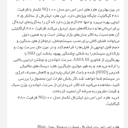
در بین بهترین هاردهای اس اس دی مدل NQ100 لکسار با ظرفیت
480 گیگابایت جایگاه ویژه‌ای دارد. این هارد اینترنال از ساختار 2.5
اینچی بهره می‌برد و تنها 34 گرم وزن دارد که آن را به گزینه‌ای ایده‌آل
برای لپ‌تاپ‌ها و دستگاه‌های سیار تبدیل می‌کند.ظرفیت 480 گیگابایتی
آن هم نسبت به اکثر مدل‌های بازار بیشتر است و به همین دلیل
می‌تواند فضای کافی برای نصب سیستم‌عامل، نرم‌افزارهای سنگین و
حجم قابل توجهی از فایل‌ها را فراهم کند و در عین حال سرعت بوت و
بارگذاری سیستم را به شکلی چشمگیر بهبود بخشد.این SSD با
بهره‌گیری از فناوری SATA III، سرعت خواندن و نوشتن ترتیبی بالایی
را ارائه می‌دهد و به طور موثری جایگزین هارد دیسک‌های مکانیکی
قدیمی (HDD) شده و باعث افزایش پایداری و کاهش مصرف انرژی
در سیستم شما خواهد شد.اگر بخش نظرات این محصول را بررسی
کنید، مشاهده می‌کنید که اکثر خریداران از سرعت خواندن، وزن سبک
و قیمت مقرون به صرفه آن تمجید کرده‌اند.
خرید هارد اس اس دی اینترنال لکسار مدل NQ100 ظرفیت 480
گیگابایت
هارد اس اس دی اینترنال وسترن دیجیتال مدل Blue