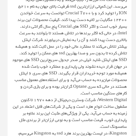
می‌رسد. این کمپانی ارزان‌ترین ssd ظرفیت بالای جهان به نام 5210
ION را تولید کرد و با Crucial T700 توانست به سرعت خواندن
12400 مگابایت بر ثانیه دست پیدا کند. کیفیت محصولات این برند
بسیار خوب است و اکثر SSD های Crucial پنج سال گارانتی دارند.
Intel: در حالی که اکثر برندها در تلاش هستند تا بتوانند به سرعت
بالاتری دست پیدا کنند و آن را به نمایش دربیاورند شرکت اینتل
بیشتر تلاش می‌کند تا عملکرد عالی خود را در عمل ثابت کند و همیشه
تلاش کرده تا بدون سر و صدا بهترین ssd های ممکن را تولید کند.
SSD های اینتل شاید خیلی در صدر جدول سریع‌ترین SSD های موجود
در جهان قرار دیده نشوند ولی پایداری و عملکرد خوب باعث شده
همیشه مورد توجه خریداران قرار بگیرند. SSD های سری 6 اینتل
محصولات میان‌رده به حساب می‌آید و برای استفاده‌های معمول مناسب
هستند در حالی که سری Optane گران‌تر بوده و برای بازی کردن و
کارهای سنگین مناسب است.
Western Digital: شرکت وسترن دیجیتال از دهه 1970 تا کنون
مشغول ساخت انواع هارد است و یکی از شرکت‌های قابل اعتماد در این
زمینه به حساب می‌آید. یکی از ویژگی‌های مثبت این برند علاوه بر
پایداری خوب، قیمت مناسب است و به نوعی ارزان‌تر از برندی مثل
سامسونگ است.
Kingston: در لیست بهترین برند هارد ssd به Kingston می‌رسیم،