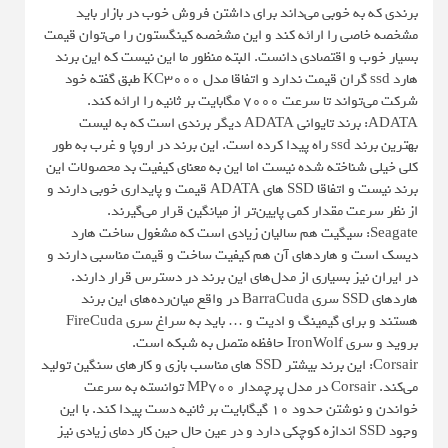
برندی که به خوبی می‌داند برای داشتن فروش خوب در بازار باید
مشخصه خاصی را ارائه کند و این مشخصه کینگستون را می‌توان قیمت
بسیار خوب و اقتصادی دانست. البته منظور ما این نیست که این برند
هارد ssd گران قیمت ندارد و اتفاقا مدل KC3000 طبق گفته خود
شرکت می‌تواند تا سرعت 7000 مگابایت بر ثانیه را ارائه کند.
ADATA: برند تایوانی ADATA دیگر برندی است که به لیست
بهترین برند ssd راه پیدا کرده است. این برند در اروپا و غرب به طور
کلی خیلی شناخته شده نیست اما این به معنای کیفیت بد محصولات این
برند نیست و اتفاقا SSD های ADATA قیمت و پایداری خوبی دارند و
از نظر سرعت مقدار کمی پایین‌تر از میانگین قرار می‌گیرند.
Seagate: سیگیت هم سالیان زیادی است که مشغول ساخت هارد
دیسک است و هاردهای آن هم کیفیت ساخت و قیمت مناسبی دارند و
در ایران نیز بسیاری از مدل‌های این برند در دسترس قرار دارند.
هاردهای SSD سری BarraCuda در واقع میان‌رده‌های این برند
هستند و برای گیمینگ و ادیت و … باید به سراغ سری FireCuda
بروید و سری IronWolf حافظه متصل به شبکه است.
Corsair: این برند بیشتر SSD های مناسب بازی و کارهای سنگین تولید
می‌کند. Corsair در مدل پرچمدار MP700 توانسته به سرعت
خواندن و نوشتن حدود 10 گیگابایت بر ثانیه دست پیدا کند. با این
وجود SSD اندازه کوچکی دارد و در عین حال حین کار دمای زیادی نیز