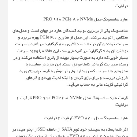
ترابایت
هارد سامسونگ مدل PRO 990 PCIe 4.0 NVMe
سامسونگ یکی از برترین تولید کنندگان هارد در جهان است و مدل‌های
مختلفی را تولید می‌کند. این مدل از فناوری PCIe 4.0 بهره می‌برد و
سرعت خواندن آن در حالت حداکثری به 8 گیگابایت بر ثانیه و سرعت
نوشتن آن به 7 گیگابایت بر ثانیه می‌رسد. این حافظه با وجود سرعت
بسیار خوبی که دارد به صورت بسیار بهینه از باتری استفاده می‌کند و در
زمینه مدیریت گرما نیز کاملا موفق است. این هارد در مقایسه با
مدل‌های بالا سرعت کمتری دارد ولی در عوض با قیمت پایین‌تری به
فروش می‌رسد و برای بازی کردن و البته ادیت ویدئو و کارهای
گرافیکی گزینه عالی به حساب می‌آید.
قیمت هارد سامسونگ مدل PRO 990 PCIe 4.0 NVMe ظرفیت 1
ترابایت
هارد سامسونگ مدل EVO 870 ظرفیت 2 ترابایت
اگر شما بسته به سیستم خود نوع SATA از حافظه SSD را بخواهید، در
بین مدل‌های 2.5 اینچی EVO 870 می‌تواند یکی از بهترین گزینه‌های