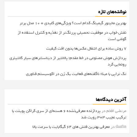
نوشته‌های تازه
بهترین مانیتور گیمینگ کدام است؟ ویژگی‌های کلیدی + 10 مدل برتر
نقش خواب در موفقیت تحصیلی پررنگ‌تر از تغذیه و کنترل استفاده از
گوشی است
۷ روش ساده برای انتقال عکس‌ها بدون افت کیفیت
پردازش هوش مصنوعی در خط مقدم؛ پالانتیر از دیتاسنترهای سیار کانتینری
رونمایی کرد
تک تراپی با مینا؛ ناگفته‌های فعالیت یک زن در اکوسیستم فناوری
آخرین دیدگاه‌ها
مرتضی افخم
در
پردازنده معرفی‌نشده 6 هسته‌ای از سری کراکن پوینت با
ترکیب عجیب 3+3 رویت شد
daafin
در
معرفی بهترین فلش های 64 گیگابایت با سرعت بالا