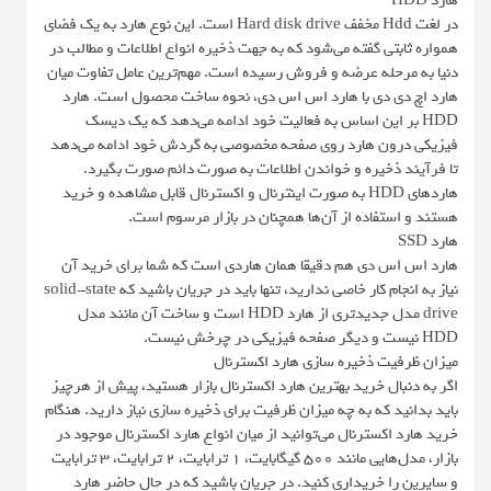
هارد HDD
در لغت Hdd مخفف Hard disk drive است. این نوع هارد به یک فضای
همواره ثابتی گفته می‌شود که به جهت ذخیره انواع اطلاعات و مطالب در
دنیا به مرحله عرضه و فروش رسیده است. مهم‌ترین عامل تفاوت میان
هارد اچ دی دی با هارد اس اس دی، نحوه ساخت محصول است. هارد
HDD بر این اساس به فعالیت خود ادامه می‌دهد که یک دیسک
فیزیکی درون هارد روی صفحه مخصوصی به گردش خود ادامه می‌دهد
تا فرآیند ذخیره و خواندن اطلاعات به صورت دائم صورت بگیرد.
هاردهای HDD به صورت اینترنال و اکسترنال قابل مشاهده و خرید
هستند و استفاده از آن‌ها همچنان در بازار مرسوم است.
هارد SSD
هارد اس اس دی هم دقیقا همان هاردی است که شما برای خرید آن
نیاز به انجام کار خاصی ندارید، تنها باید در جریان باشید که solid-state
drive مدل جدیدتری از هارد HDD است و ساخت آن مانند مدل
HDD نیست و دیگر صفحه فیزیکی در چرخش نیست.
میزان ظرفیت ذخیره سازی هارد اکسترنال
اگر به دنبال خرید بهترین هارد اکسترنال بازار هستید، پیش از هرچیز
باید بدانید که به چه میزان ظرفیت برای ذخیره سازی نیاز دارید. هنگام
خرید هارد اکسترنال می‌توانید از میان انواع هارد اکسترنال موجود در
بازار، مدل‌هایی مانند 500 گیگابایت، 1 ترابایت، 2 ترابایت، 3 ترابایت
و سایرین را خریداری کنید. در جریان باشید که در حال حاضر هارد