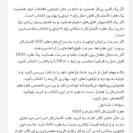
اگر یک کاربر پرکار هستید و دائم در حال جابجایی اطلاعات خود هستید:
یک هارد اکسترنال قابل حمل (2.5 اینچی) بهترین انتخاب است.
اگر یک کلکسیونر فایل‌های حجیم هستید و به فضای بسیار زیادی نیاز
دارید: یک هارد اکسترنال دسکتاپ (3.5 اینچی) انتخاب مناسب‌تری
است.
اگر سرعت برایتان اولویت دارد: به سراغ هاردهای SSD اکسترنال
بروید. این هاردها، سرعت فوق‌العاده‌ای را ارائه می‌دهند.
اگر به دنبال تعادل بین قیمت، فضا و سرعت هستید: یک هارد HDD
قابل حمل با ظرفیت مناسب و رابط USB 3.0 یا بالاتر را انتخاب کنید.
نکته مهم: قبل از خرید حتما نیازهای خود را با دقت بررسی کنید و با
توجه به بودجه و اولویت‌های خود، بهترین گزینه را انتخاب کنید.
همچنین پینشهاد می‌کنیم که خواندن نقد و بررسی تخصصی هاردهای
اکسترنال را هم از دست ندهید تا در این انتخاب و خرید بتوانید
آگاهانه‌تر عمل کنید.
سوالات متداول
هارد اکسترنال ssd بخرم یا hdd؟
در حال حاضر اکثر افراد به خرید هارد اکسترنال اس اس دی تمایل
دارند و با اینکه قیمت بالاتری نسبت به هارد hdd دارد، اما به دلیل
فناوری ساختی که در آن به کار رفته، گزینه مطمئن‌تری برای اکثر افراد