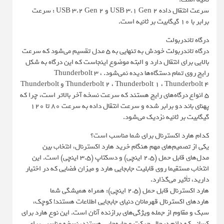
سرعت انتقال داده USB 3.1 Gen 2 و USB 3.2 Gen 2 : سرعت
برابر با 10 گیگابیت بر ثانیه است.
درگاه تاندربولت
درگاه تاندربولت خودش به تنهایی به ۵ مدل تقسیم می‌شود که سرعت
بالایی برای انتقال دارد و البته موضوع اینجاست که این درگاه به شکل
رایج روی تمام دستگاه‌ها دیده نمی‌شود. Thunderbolt 3 ،
Thunderbolt 2 ، Thunderbolt 1 ، Thunderbolt 4 و Thunderbolt
5 انواع درگاه‌های رایج هستند که سرعت نسخه آخر بالاتر است، چرا که
پهنای باند دو برابر شده و سرعت انتقال داده به سرعت 80 تا 120
گیگابیت بر ثانیه نزدیک می‌شود.
کدام هارد اکسترنال برای شما مناسب است؟
یکی از تصمیم‌های مهم هنگام خرید هارد اکسترنال، انتخاب بین
مدل‌های قابل حمل (2.5 اینچی) و دسکتاپ (3.5 اینچی) است. این
انتخاب مستقیما روی قابلیت جابجایی هارد و میزان فضایی که در اختیار
دارید، تأثیر می‌گذارد.
هارد اکسترنال قابل حمل (2.5 اینچی): همراه همیشگی شما
هاردهای اکسترنال قهرمانان دنیای جابجایی اطلاعات هستند! کوچک،
سبک و مقاوم از جمله ویژگی‌های برازنده آنان است. این نوع هارد برای
کسانی که دائم درحال حرکت و جابه‌جایی هستند، نسخه مناسبی برای