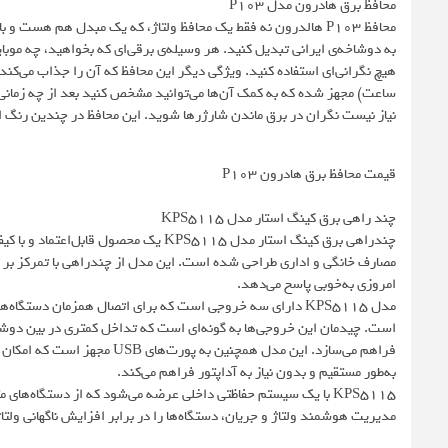
محافظ برق هادرون مدل P103
محافظ P103 هالدرون نه فقط یک محافظ ولتاژ، که یک مبدل هم هست و
به دوشاخه‌ی ایرانی تبدیل کنید. هر وسیله‌ی برقی‌ای که بخواهید، چه موبا
ساعت) مجهز شده که به کمک آن‌ها می‌توانید مشخص کنید بعد از چه زمان
نیاز نیست نگران در برق ماندن شارژرها شوید. این محافظ در چندین رنگ از
قیمت محافظ برق هادرون P103
چند راهی برق کینگ استار مدل KPS5115
چندراهی برق کینگ استار مدل KPS5115 یک م
مصارف خانگی و اداری طراحی شده است. این مدل از چندراهی با تمرکز بر 
امروزی به‌خوبی پاسخ می‌دهد.
مدل KPS5115 دارای سه خروجی است که برای اتصال همزمان دستگا
است. چیدمان این خروجی‌ها به گونه‌ای است که تداخل کمتری در بین دوشاخه
فراهم می‌سازد. این مدل همچنین
به‌طور مستقیم و بدون نیاز به آداپتور فراهم می‌کند.
KPS5115 با یک سیستم حفاظتی داخلی عرضه می‌شود که از دستگاه‌ها
مدیریت هوشمند ولتاژ و جریان، دستگاه‌ها را در برابر افزایش ناگهانی ولتاژ