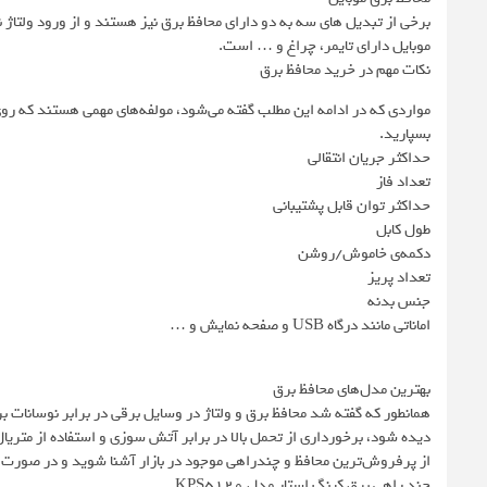
برخی از تبدیل های سه به دو دارای محافظ برق نیز هستند و از ورود ولتاژ 
موبایل دارای تایمر، چراغ و … است.
نکات مهم در خرید محافظ برق
مواردی که در ادامه این مطلب گفته می‌شود، مولفه‌های مهمی هستند که روی خ
بسپارید.
حداکثر جریان انتقالی
تعداد فاز
حداکثر توان قابل پشتیبانی
طول کابل
دکمه‌ی خاموش/روشن
تعداد پریز
جنس بدنه
اماناتی مانند درگاه USB و صفحه نمایش و …
بهترین مدل‌های محافظ برق
همانطور که گفته شد محافظ برق و ولتاژ در وسایل برقی در برابر نوسانات ب
دیده شود، برخورداری از تحمل بالا در برابر آتش سوزی و استفاده از متری
از پرفروش‌ترین محافظ و چندراهی موجود در بازار آشنا شوید و در صورت ت
چند راهی برق کینگ استار مدل KPS5120