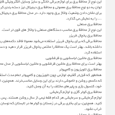
این نوع از محافظ برق برای لوازم برقی خانگی و سایز وسایل الکترونیکی قا
توان به دو نوع محافظ برق معمولی و محافظ برق دیجیتال نیز دسته بندی کر
برای نشان دادن وضعیت ولتاژ برق وجود دارد. در مدل محافظ برق دیجیتال عل
… را به نمایش می گذارد.
محافظ برق صنعتی
این نوع از محافظ برق مناسب دستگاهای صنعتی با ولتاژ های قوی تر است.
محافظ برق یخچال فریزر
محافظ برقی که برای یخچال فریزر استفاده می‌شود معمولا فاقد دکمه‌های 
داشته باشد. بهتر است یک محافظ را مختص یخچال فریزر قرار دهید و دستگاه 
استفاده کرد.
محافظ برق ماشین لباسشویی و ظرفشویی
بهتر است برای محافظ برق ماشین ظرفشویی و ماشین لباسشویی از مدل محافظ 
محافظ برق تلویزیون و کامپیوتر
همانطور که قبل‌تر گفتیم، لوازمی چون تلویزیون و کامپیوتر تمام مدت اس
که دکمه‌ی روشن و خاموشی دارند برای این وسایل مناسب‌ترند. همچنین، اگر
خود، کنسول بازی و پلیرهای مختلف را به آن وصل کنید.
محافظ برق کولر گازی و اوازم گرمایشی
لوازم گرمایشی و سرمایشی هر کدام فقط نیمی از سال روشن هستند. پس با
کنید. همچنین، برای بخاری برقی در زمستان و کولرها در تابستان که نوسان
خراب نشود.
محافظ برق موبایل