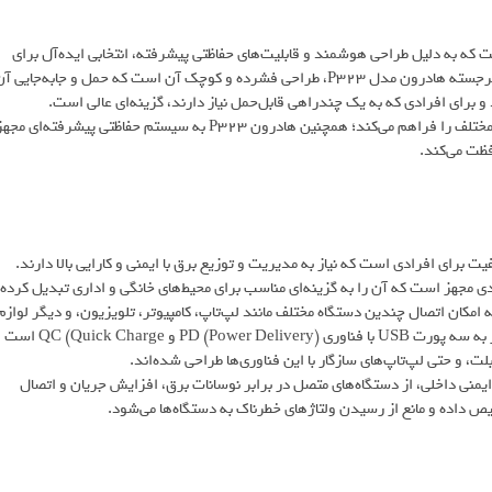
کیفیت و کاربردی است که به دلیل طراحی هوشمند و قابلیت‌های حفاظتی پیشرفته، انتخابی ایده‌آل برای
استفاده خانگی، اداری و حتی مسافرتی محسوب می‌شود. یکی از ویژگی‌های برجسته هادرون مدل P323، طراحی فشرده و کوچک آن است که حمل و جابه‌جایی 
و برای افرادی که به یک چندراهی قابل‌حمل نیاز دارند، گزینه‌ای عالی است.
مدل P323 دارای سه پورت USB است که امکان شارژ سریع دستگاه‌های مختلف را فراهم می‌کند؛ همچنین هادرون P323 به سیستم حفاظتی پیشرفته‌ای مج
فظت می‌کند.
K یک محصول حرفه‌ای و باکیفیت برای افرادی است که نیاز به مدیریت و توزیع برق با ایمنی و کارایی بالا دارند.
ردی مجهز است که آن را به گزینه‌ای مناسب برای محیط‌های خانگی و اداری تبدیل کرده
ستاندارد است که امکان اتصال چندین دستگاه مختلف مانند لپ‌تاپ، کامپیوتر، تلویزیون، و دیگر لوازم
الکتریکی را به‌طور همزمان فراهم می‌کند. علاوه بر این، این چندراهی مجهز به سه پورت USB با فناوری PD (Power Delivery) و QC (Quick Charge است
، و حتی لپ‌تاپ‌های سازگار با این فناوری‌ها طراحی شده‌اند.
ی ایمنی داخلی، از دستگاه‌های متصل در برابر نوسانات برق، افزایش جریان و اتصال
ص داده و مانع از رسیدن ولتاژهای خطرناک به دستگاه‌ها می‌شود.