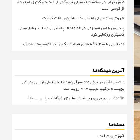
نقش خواب در موفقیت تحصیلی پررنگ‌تر از تغذیه و کنترل استفاده
از گوشی است
۷ روش ساده برای انتقال عکس‌ها بدون افت کیفیت
پردازش هوش مصنوعی در خط مقدم؛ پالانتیر از دیتاسنترهای سیار
کانتینری رونمایی کرد
تک تراپی با مینا؛ ناگفته‌های فعالیت یک زن در اکوسیستم فناوری
آخرین دیدگاه‌ها
مرتضی افخم
در
پردازنده معرفی‌نشده 6 هسته‌ای از سری کراکن
پوینت با ترکیب عجیب 3+3 رویت شد
daafin
در
معرفی بهترین فلش های 64 گیگابایت با سرعت بالا
دسته‌ها
آموزش و ترفند