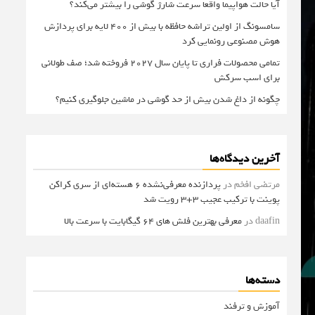
آیا حالت هواپیما واقعا سرعت شارژ گوشی را بیشتر می‌کند؟
سامسونگ از اولین تراشه حافظه با بیش از ۴۰۰ لایه برای پردازش
هوش مصنوعی رونمایی کرد
تمامی محصولات فراری تا پایان سال ۲۰۲۷ فروخته شد؛ صف طولانی
برای اسب سرکش
چگونه از داغ شدن بیش از حد گوشی در ماشین جلوگیری کنیم؟
آخرین دیدگاه‌ها
مرتضی افخم
در
پردازنده معرفی‌نشده 6 هسته‌ای از سری کراکن
پوینت با ترکیب عجیب 3+3 رویت شد
daafin
در
معرفی بهترین فلش های 64 گیگابایت با سرعت بالا
دسته‌ها
آموزش و ترفند