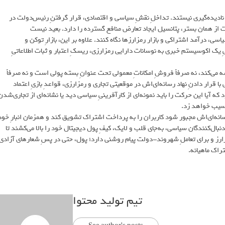
نادیده‌گیری نیستند. تداخلِ نقشِ سیاسی و اقتصادی، قرار گرفتنِ رئیس‌دولت در
ز همان بستر، پتانسیل ایجاد تعارض منافع گسترده را دارد. بعید نیست
سی، درآمد اشتراکی و بازار رمزارزها نگاه کنند. علاوه بر این، بازارِ توکن و
ک اکوسیستم خبری به نوسانات دارایی رمزارزی، ریسکِ اعتبار و ثبات اطلاعاتیِ
دشه می‌کند، نه صرفاً فروشِ امکاناتِ معمولی تحت عنوانِ بسته پولی است و نه صرفاً
 قرار دادنِ نهاد رسانه‌ای‌اش در موقعیتی تجاری و رمزارزی، قواعدِ بازیِ اعتماد
ه آیا این حرکت را باید نمونه‌ای از کارآفرینیِ سیاسی دید یا نشانه‌ای از تجاری‌شدنِ
سیب خواهد زد.
 رسانه‌ای‌اش مجبور شود کاربران را به پرداخت اشتراک تشویق کند و همزمان انبارِ خود
دنبال‌کنندگان سیاسی، به‌جای قلب و لایک، کیفِ پول دیجیتال خود را بالا می‌کشند تا
ارز و برای تعاملِ شهروند-دولت پیام روشنی دارد؛ پول، حتی در پسِ شعارهای آزادی
راک ماهیانه.
تیم تولید محتوا