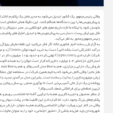
وقتی رئیس‌جمهور یک کشور تبدیل می‌شود به مدیرعامل یک پلتفرم اشتراکی و
و پیش‌نویس‌ها را بین دستگاه‌ها همگام کنند. این دقیقاً همان لحظه‌ای است 
رئیس‌جمهوری‌محور به نظر می‌آید.
درآمد اشتراک
استراتژی خزانه‌ای ۶.۴ میلیارد دلاری که قرار است توکن را 
فروشِ یک دارایی رمزارزی، هم به لحاظ مدل کسب‌وکار و هم به لحاظ تضاد 
زیانی میلیون‌دلاری را به ثبت رسانده است. بنابراین مدل درآمدیِ جدید با 
پوشاندن یک تراز مالی آسیب‌پذیر است تا نوآوریِ محض. پرسش روشن برای 
تزیینِ لحظه‌ای برای فرافکنیِ ضعفِ کسب‌وکار؟
از منظر محصول و تجربه کاربری هم ما با ترکیبی آشنا اما نامتناسب روبه‌
پلتفرم‌های بزرگ وجود دارد، اما قراردادنِ این قابلیت‌ها در پشتِ دیوارِ پرد
وقتی در کنار این رویکرد، توکنِ اختصاصیِ پلتفرم هم به عنوان «ارزشِ درون
شهروندان باید هزینه بخشی از «حضور اجتماعی» خود را به عنوان مالیاتِ دیجی