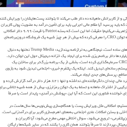
 از کاربرانش ماهیانه ده دلار طلب می‌کند تا بتوانند پست‌هایشان را ویرایش کنند
که باید پرسید آیا مقام عالی اجرایی باید برای تأمین درآمد به عضویت پولی کاربران
متوسل شود یا اینکه ما تازه داریم معیارهای خودکفایی در عصر دیجیتال را بازتعریف می‌کنیم! حقیقت اما این است که بسته Patriot با قیمت ۹.۹۹ دلار امکاناتی
مثل ویرایش پست، دسترسی به پیش‌نویس‌ها و تبدیل امتیازهای پلتفرم به توکن CRO را معرفی کرده که بیش از هر چیز شبیه یک فروشگاه درون‌برنامه‌ای
به گزارش رسانه اخبار فناوری تکنا، اگر فکر می‌کنید این فقط نمایش ویژگی‌های ساده است، نیم‌نگاهی به ترازنامه بیندازید: Trump Media نه‌تنها به دنبال
ی است بلکه اخیراً دست به خرید انبوه توکن Cronos زد و میلیاردها دلار برنامه‌ریزی شده برای ایجاد یک خزانه دیجیتال حول این توکن دارد.
شرکت قراردادی با Crypto.com نهایی کرده و حدود ۱۰۵ میلیون دلار در CRO سرمایه‌گذاری کرده است، بخشی از یک برنامه بزرگ‌تر برای ساختن یک
به هسته اکوسیستمِ رسانه‌ای تبدیل کند. اینکه یک پلتفرمِ خبری-اجتماعی تبدیل شود به بازوی
منافع، پرسش‌های جدی ایجاد می‌کند.
طنزِ ماجرا وقتی کامل می‌شود که بدانیم همین شرکت در سه‌ماهه اول عملکرد مالی چندان دلگرم‌کننده‌ای نداشته و تنها ۸۲۱ هزار دلار درآمد گزارش کرده و
ترکیبی از اشتراک ماهانه و تسلط به یک توکنِ رمزارزی، بیش از همه شبیهِ تلاشی برای
خواننده فناوری این است که آیا این «پوششِ درآمدی» پایدار است یا صرفاً
رو هستیم: امکاناتی مثل ویرایش پست یا همگام‌سازی پیش‌نویس‌ها سال‌هاست در
اختی و بستنِ امکانات عادیِ اجتماعی به‌معنای اهرم‌سازیِ کاربر برای درآمدزایی است.
‌پلتفرمی» ترویج می‌شود، سوالِ اخلاقیِ مهمی مطرح می‌شود: آیا کاربران و
تال بپردازند تا صرفاً بتوانند همان کاری را بکنند که در سایر شبکه‌ها رایگان