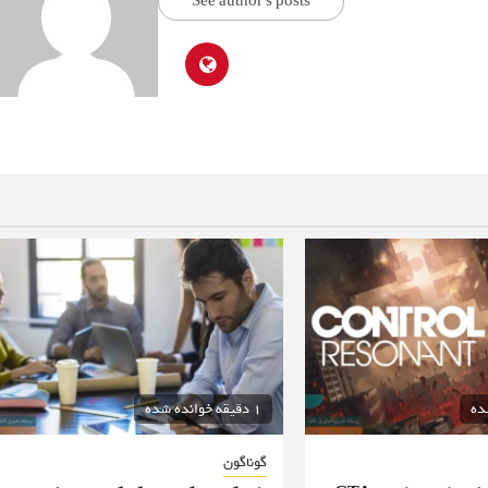
See author's posts
1 دقیقه خوانده شده
گوناگون