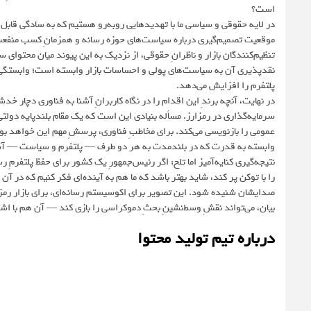
است؟
در لایه حقوقی و سیاسی ما با تهدیدهایی روبه‌رو هستیم که به سادگی قابل 
موقعیت تصمیم‌گیری درباره سیاست‌های حوزه رسانه و همزمانِ کسب منفعت ا
تنظیم‌کنندگان بازار و ناظرانِ حقوقی، از نزدیک به این پیوند میان محتوای سیا
نقدپذیری آن به سیاست‌های پولی و احساسات بازار وابسته است؛ وابستگیِ ی
پلتفرم را افزایش می‌دهد.
در نهایت، آنچه برندِ این اقدام را در نگاه کاربرانِ آشنا به فناوری دچار خ
سرمایه‌گذاری در رمزارز. مسأله بنیادی این است که یک مقام بلندپایه دولتی با
عمومی را بازنویسی می‌کند. برای مخاطبِ فناوری، پرسشِ مهم این خواهد بود ک
وابسته به قدرت که در بلندمدت به هر دو طرف — پلتفرم و سیاست — آ
نتیجه‌گیری کنایه‌آمیز اما تلخ: اگر رئیس‌جمهورِ یک کشور برای حفظ پلتفرمِ
را با توکن پر کند، شاید بهتر باشد که ما هم به آینده‌ای فکر کنیم که در آن 
صدایشان شنیده شود. این تصویر برای اکوسیستم رسانه‌ای، برای بازار رمز
بیان، می‌تواند نقشِ وسط‌نشینِ بحثِ دموکراسی را بازی کند — آن هم با اشت
درباره تیم تولید محتوا