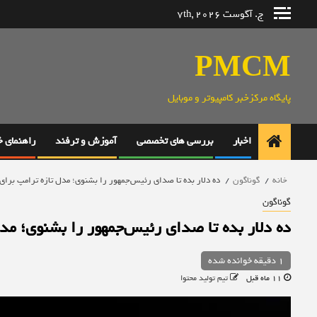
رش
ج. آگوست 7th, 2026
ه
حتوا
PMCM
پایگاه مرکزخبر کامپیوتر و موبایل
اخبار
بررسی های تخصصی
آموزش و ترفند
راهنمای 
خانه
گوناگون
ده دلار بده تا صدای رئیس‌جمهور را بشنوی؛ مدل تازه ترامپ برای
گوناگون
ده دلار بده تا صدای رئیس‌جمهور را بشنوی؛ مد
1 دقیقه خوانده شده
11 ماه قبل
تیم تولید محتوا