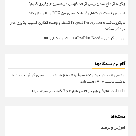
چگونه از داغ شدن بیش از حد گوشی در ماشین جلوگیری کنیم؟
ایسوس قیمت کارت‌های گرافیک سری RTX 50 را افزایش داد
مایکروسافت با Project Perception کشف و وصله گذاری آسیب پذیری ها را
خودکار میکند
بررسی گوشی OnePlus Nord 6؛ استاندارد خیلی بالا!
آخرین دیدگاه‌ها
مرتضی افخم
در
پردازنده معرفی‌نشده 6 هسته‌ای از سری کراکن پوینت با
ترکیب عجیب 3+3 رویت شد
daafin
در
معرفی بهترین فلش های 64 گیگابایت با سرعت بالا
دسته‌ها
آموزش و ترفند