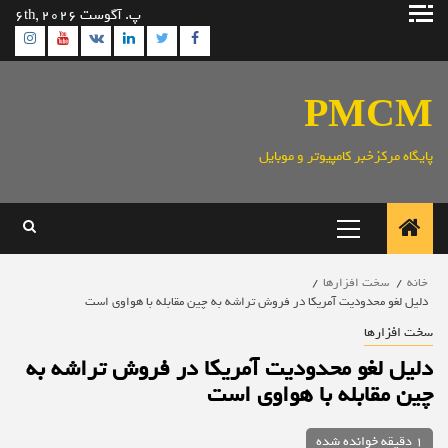
رش
پ. آگوست 6th, 2026
ه
ram
utube
Linkedin
Twitter
VK
Facebook
حتوا
PMCM
پایگاه مرکزخبر کامپیوتر و موبایل
منوی
اصلی
خانه
سخت افزارها
دلیل لغو محدودیت آمریکا در فروش تراشه به چین مقابله با هواوی است
سخت افزارها
دلیل لغو محدودیت آمریکا در فروش تراشه به
چین مقابله با هواوی است
1 دقیقه خوانده شده