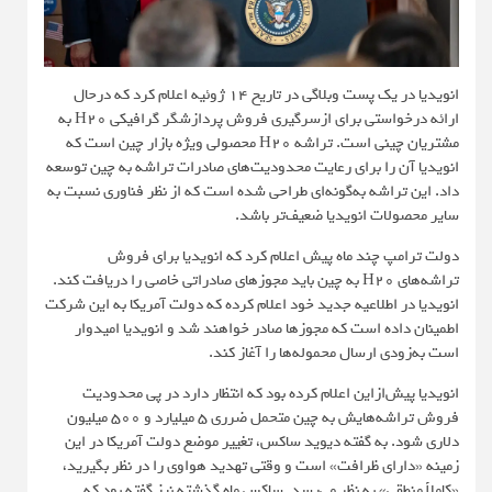
انویدیا در یک پست وبلاگی در تاریخ ۱۴ ژوئیه اعلام کرد که درحال
ارائه درخواستی برای ازسرگیری فروش پردازشگر گرافیکی H20 به
مشتریان چینی است. تراشه H20 محصولی ویژه بازار چین است که
انویدیا آن را برای رعایت محدودیت‌های صادرات تراشه به چین توسعه
داد. این تراشه به‌گونه‌ای طراحی شده است که از نظر فناوری نسبت به
سایر محصولات انویدیا ضعیف‌تر باشد.
دولت ترامپ چند ماه پیش اعلام کرد که انویدیا برای فروش
تراشه‌های H20 به چین باید مجوزهای صادراتی خاصی را دریافت کند.
انویدیا در اطلاعیه جدید خود اعلام کرده که دولت آمریکا به این شرکت
اطمینان داده است که مجوزها صادر خواهند شد و انویدیا امیدوار
است به‌زودی ارسال محموله‌ها را آغاز کند.
انویدیا پیش‌ازاین اعلام کرده بود که انتظار دارد در پی محدودیت
فروش تراشه‌هایش به چین متحمل ضرری ۵ میلیارد و ۵۰۰ میلیون
دلاری شود. به گفته دیوید ساکس، تغییر موضع دولت آمریکا در این
زمینه «دارای ظرافت» است و وقتی تهدید هواوی را در نظر بگیرید،
«کاملاً منطقی» به نظر می‌رسد. ساکس ماه گذشته نیز گفته بود که