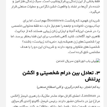
فقط بخشی از این زندگی پرفرازونشیب است. سبک زندگی طنزآمیز و
خنده دار آن‌ها در تضاد با واقعیت خشن تگزاس و عملیات صنعتی قرار
می‌گیرد.
شریدان فهمید که پادکست Boomtown مهم است، اما برای
جذاب‌بودن، خانواده و جامعه را هم نیاز دارد، نه فقط محتوایی تخصصی
را. در ضمن، این‌که آنجلا و اینزلی زنان زیبایی هستند که از جذابیت
ظاهری خود آگاه‌اند، شاید گاهی نامناسب برای این فضا به‌نظر برسد، اما
چرا شخصیت‌های زن همیشه باید «نمی‌داند زیباست» باشند؟
شخصیت‌های متفاوتی وجود دارند و شریدان این دو را با هدف
مشخصی خلق کرده است.
۳. تعادل بین درام شخصیتی و اکشن
پرتنش
یه کم انفجار، یه کم درگیری، و کلی اصطلاح صنعتی!
در Landman، اعضای کارتل مواد مخدر مکزیک با رهبری خیمِنِز (الکس
مراز) نیز در داستان حضور دارند. رئیس خیمِنِز، گالینو (اندی گارسیا)ی
بیرحم، در قسمت پایانی فصل اول با تامی ملاقات می‌کند. سکانس‌های