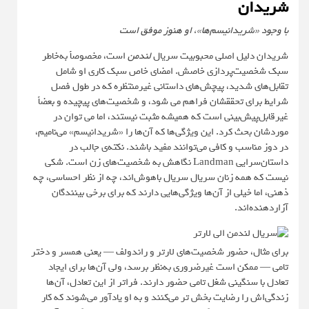
شریدان
با وجود «شریدانیسم‌ها»، او هنوز موفق است
شریدان دلیل اصلی محبوبیت سریال
لندمن
است، مخصوصاً به‌خاطر
سبک شخصیت‌پردازی خاصش. امضای خاص سبک کاری او شامل
تقابل‌های شدید، پیچش‌های داستانی غیرمنتظره که در طول فصل
شرایط برای تحققشان فراهم می شود، و شخصیت‌های پیچیده و بعضاً
غیرقابل‌پیش‌بینی است که همیشه مثبت نیستند، اما می توان در
موردشان بحث کرد. این ویژگی‌ها که آن‌ها را «شریدانیسم» می‌نامیم،
در دوز مناسب و کافی می‌توانند مفید باشند. نکته‌ی جالب در
داستان‌سرایی Landman نگاهش به شخصیت‌های زن است. شکی
نیست که همه زنان سریال سریال باهوش‌اند، چه از نظر احساسی، چه
ذهنی، اما خیلی از آن‌ها ویژگی‌هایی دارند که برای برخی بینندگان
آزاردهنده‌اند.
برای مثال، حضور شخصیت‌های لارتر و راندولف — یعنی همسر و دختر
تامی — ممکن است غیرضروری به‌نظر برسد، ولی آن‌ها برای ایجاد
تعادل با سنگینی شغل تامی حضور دارند. فراتر از این تعادل، آن‌ها
زندگی‌اش را رضایت بخش تر می‌کنند و به او یادآور می‌شوند که کار