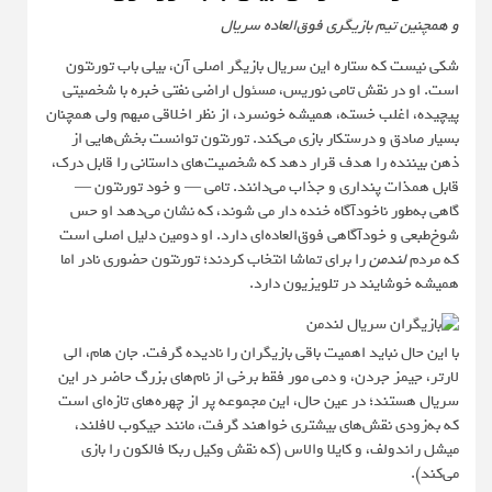
و همچنین تیم بازیگری فوق‌العاده سریال
شکی نیست که ستاره این سریال بازیگر اصلی آن، بیلی باب تورنتون
است. او در نقش تامی نوریس، مسئول اراضی نفتی خبره با شخصیتی
پیچیده، اغلب خسته، همیشه خونسرد، از نظر اخلاقی مبهم ولی همچنان
بسیار صادق و درستکار بازی می‌کند. تورنتون توانست بخش‌هایی از
ذهن بیننده را هدف قرار دهد که شخصیت‌های داستانی را قابل درک،
قابل همذات پنداری و جذاب می‌دانند. تامی — و خود تورنتون —
گاهی به‌طور ناخودآگاه خنده‌ دار می شوند، که نشان می‌دهد او حس
شوخ‌طبعی و خودآگاهی فوق‌العاده‌ای دارد. او دومین دلیل اصلی است
که مردم
لندمن
را برای تماشا انتخاب کردند؛ تورنتون حضوری نادر اما
همیشه خوشایند در تلویزیون دارد.
با این حال نباید اهمیت باقی بازیگران را نادیده گرفت. جان هام، الی
لارتر، جیمز جردن، و دمی مور فقط برخی از نام‌های بزرگ حاضر در این
سریال هستند؛ در عین حال، این مجموعه پر از چهره‌های تازه‌ای است
که به‌زودی نقش‌های بیشتری خواهند گرفت، مانند جیکوب لافلند،
میشل راندولف، و کایلا والاس (که نقش وکیل ربکا فالکون را بازی
می‌کند).