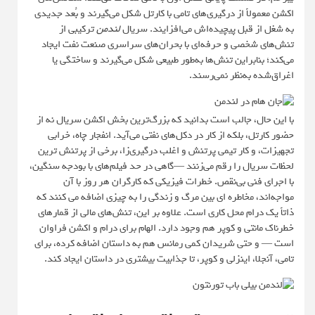
اکشن معمولاً از درگیری‌های تامی با کارتل شکل می‌گیرند و بُعد جدیدی
به شغل از قبل پیچیده‌اش می‌افزایند. سریال
لندمن
ترکیبی از
تنش‌های شخصی و حرفه‌ای با بحران‌های سراسری صنعت نفت ایجاد
می‌کند؛ بنابراین تنش‌ها به‌طور طبیعی شکل می‌گیرند و ساختگی یا
اغراق‌شده به‌نظر نمی‌رسند.
با این حال، جالب است بدانید که بزرگ‌ترین بخش اکشن سریال نه از
حضور کارتل، بلکه از کار در دکل‌های نفتی می‌آید. انفجار چاه، خرابی
تجهیزات، و کار تیمی پرتنش و اغلب درگیری‌زا، برخی از پرتنش ترین
لحظات سریال را رقم می‌زنند —گاهی در حد فیلم‌های با بودجه سنگین،
با اجرای فنی بی‌نقص. خطرات فیزیکی که کارگران هر روز با آن
مواجه‌اند، مخاطره ای بین مرگ و زندگی را به چیزی اضافه می کنند که
ذاتاً یک درام محل کاری است. علاوه بر این، تنش‌های مالی از قمارهای
خطرناک مانتی و کوپر هم وجود دارد. الهام برای درام و اکشن فراوان
است — و حتی شریدان کمی رمانس هم به داستان اضافه کرده، برای
تامی، آنجلا، اینزلی و کوپر، تا جذابیت بیشتری در داستان ایجاد کند.