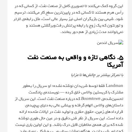
این گروه کمک می‌کنند تا تصویری کامل از صنعت نفت، از کسانی که در
رأس هرم هستند تا کسانی که در پایین‌ترین سطح کار می‌کنند، ترسیم
شود. شیمی بین بازیگران اصلی نیز بسیار عالی است، مثل رابطه‌ی لارتر
و تورنتون که یک زوج با رابطه پرتنش رفت‌و‌برگشتی هستند و
نمی‌توانند مدت زیادی از هم دور بمانند.
۵. نگاهی تازه و واقعی به صنعت نفت
آمریکا
با تمرکز بیشتر بر چالش‌ها تا مزایا
Landman فقط توسط شریدان نوشته نشده؛ او سریال را به‌طور
مشترک با کریستین والاس خلق کرده — نویسنده‌ی پادکست
تحسین‌شده‌ی
Boomtown
که درباره صنعت نفت است. این سریال از
داستان‌های والاس الهام گرفته و بینشی عالی به دنیای پیچیده‌ی
قراردادهای زمین، حقوق حفاری و تولید نفت در ایالات متحده ارائه
داده است. این سریال از نظر فنی دقیق و در عین حال طوری نوشته
شده که برای همه‌ی مخاطبان قابل درک باشد. و این اولین باری نیست
که تیلور شریدان در هنگام نوشتن سناریویی، به شکلی عمیق وارد