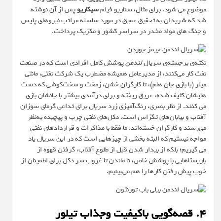
موضوع می شود. برای مثال، سناریو فیلم
سیکاریو
پس از آن نوشته
شد که شریدان به تحقیق عمیق در مورد سلسله مراتب نیروهای پلیس
و جنگ های مواد مخدر در سراسر کشور و مکزیک پرداخت.
نکته‌ی برجسته‌ی سریال
لندمن
پوشش کامل افرادی است که در صنعت
نفت کار می‌کنند، از مدیرعامل همیشه مضطرب یک شرکت نفتی، مانتی
میلر (با بازی جان هام)، تا کارگران خشن، زمخت و سخت‌کوشی که دست
هایشان کثیف شده، عریق ریخته و برای درآمدی بیشتر با جانشان بازی
می کنند. از نظر بصری، رنگ‌آمیزی زرد سریال برای تداعی گرمای سوزان
آفتاب و بیابان‌های تگزاس است. دکل‌های نفتی چرب و پیچیده به‌نظر
می‌رسند و کارگران خسته‌اند. ما فقط با مذاکرات و قراردادهای نفتی
مواجه نیستیم که البته بخشی از چیزهایی است که در این سریال یاد
می گیریم؛ بلکه از بیدار شدن قبل از طلوع آفتاب، گرفتن قهوه از
باریستاهایی با پوشش خاص، تا ماندن تا غروب سر دکل برای اطمینان از
خوب پیش رفتن کارها را هم می‌بینیم.
۴. قصه‌گویی باکیفیت وجذاب تیلور