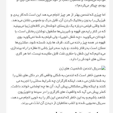
بودم، چیکار می‌کردم؟»
اما چیزی که
لندمن
بهتر از هر چیز انجام می‌دهد این است که کار یدی و
فیزیکی را بدون رمانتیک کردن آن، قابل درک و ملموس نشان می‌دهد.
شما وقتی فیلمی درباره یک باریستای خوشحال در کافه‌ای زیبا می‌بینید
که در کنار رایحه‌ی قهوه و شیرینی‌ها مشغول نوشتن رمانش است، با
خودتان می‌گویید «چه شغل خوبی!» ولی فیلم به شما نمی‌گوید بوی
قهوه در همه چیز رخنه می کند، ظرف ها باید شسته شود، مشتری‌ها
ممکن است بدرفتار باشند، و باید سحرخیز باشی تا مغازه را راه بیندازی.
می‌دانیم که این شغل با حفاری نفت قابل مقایسه نیست، اما هر کاری
سختی های خودش را دارد.
به همین خاطر است که لندمن به شکلی واقعی کار در دکل های نفتی را
به شما نشان می دهد، اینکه کارگران چه شرایط سختی را تجربه می
کنند و اینکه وقتی مشکلاتی پیش آید، آن ها چه اوضاعی خواند داشت.
کمتر پیش می آید که واقعیت های کارگری را در سینما و تلویزیون
شاهد باشیم و به این خاطر که
لندمن
این کار را به خوبی انجام می دهد،
سریال محبوبی شده و اغلب مخاطبان از دیدن آن لذت می برند.