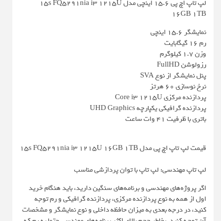
لپ تاپ اچ پی 15.6 اینچی مدل 15s FQ5291nia i3 1215U
16GB 1TB
نمایشگر ۱۵.۶ اینچی
رم ۱۶ گیگابایت
وزن ۱.۷ کیلوگرم
رزولوشن FullHD
پنل نمایشگر از نوع SVA
نرخ نوسازی ۶۰ هرتز
پردازنده مرکزی Core i3 1215U
پردازنده گرافیکی یکپارچه UHD Graphics
باتری با ظرفیت ۴۱ وات ساعت
قیمت لپ تاپ اچ پی مدل 15s FQ5291nia i3 1215U 16GB 1TB
لپ تاپ مهندسی: لپ تاپ با توان پردازشی مناسب
اگر پروژه‌های مهندسی و برنامه‌های سنگین دارید، باید هنگام خرید
اول از همه به نوع پردازنده مرکزی، پردازنده گرافیکی و رم توجه
کنید، در درجه بعدی به میزان حافظه داخلی و نوع نمایشگر و مشخصات
آن توجه کنید. بخاطر حجم بالای اکثر برنامه‌های مهندسی حتما به رم که