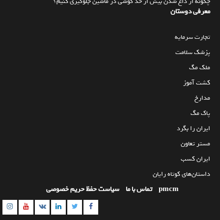
چگونه از داغ شدن بیش از حد گوشی در ماشین جلوگیری کنیم؟
معرفی دوستان
تجارت سرمایه
پزشک سلامت
ملک مگ
کشت آموز
مدارخ
پاک مگ
ایران را بگرد
مستر تعاون
ایران کسب
داستان‌های کوتاه رایان
pmcm
تماس با ما
سیاست حفظ حریم خصوصی
am
utube
Linkedin
Twitter
VK
Facebook