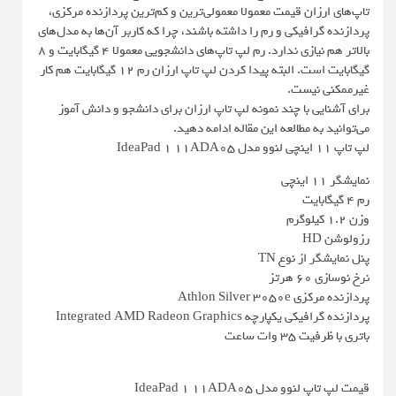
تاپ‌های ارزان قیمت معمولا معمولی‌ترین و کم‌ترین پردازنده مرکزی،
پردازنده گرافیکی و رم را داشته باشند، چرا که کاربر آن‌ها به مدل‌های
بالاتر هم نیازی ندارد. رم لپ تاپ‌های دانشجویی معمولا 4 گیگابایت و 8
گیگابایت است. البته پیدا کردن لپ تاپ ارزان رم 12 گیگابایت هم کار
غیرممکنی نیست.
برای آشنایی با چند نمونه لپ تاپ ارزان برای دانشجو و دانش آموز
می‌توانید به مطالعه این مقاله ادامه دهید.
لپ تاپ 11 اینچی لنوو مدل IdeaPad 1 11ADA05
نمایشگر ۱۱ اینچی
رم ۴ گیگابایت
وزن ۱.۲ کیلوگرم
رزولوشن HD
پنل نمایشگر از نوع TN
نرخ نوسازی ۶۰ هرتز
پردازنده مرکزی Athlon Silver 3050e
پردازنده گرافیکی یکپارچه Integrated AMD Radeon Graphics
باتری با ظرفیت ۳۵ وات ساعت
قیمت لپ تاپ لنوو مدل IdeaPad 1 11ADA05