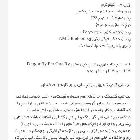
وزن ۱.۵ کیلوگرم
رزولوشن 1920×1200 پیکسل
پنل نمایشگر از نوع IPS
نرخ نوسازی ۶۰ هرتز
پردازنده مرکزی R7 7736U
پردازنده گرافیکی یکپارچه AMD Radeon
باتری با ظرفیت ۶۵ وات ساعت
قیمت لپ تاپ اچ پی 14 اینچی مدل Dragonfly Pro One R7
7736U 16GB 512GB
لپ تاپ گیمینگ؛ بهترین لپ تاپ برای کارهای حرفه ای
لپ تاپ‌ گیمینگ و حرفه‌ای هم همواره قیمت‌های خیلی نجومی ندارند،
اما به هرحال از سایر گروه‌های معرفی شده، قیمت بالاتری دارند، چرا
که قطعات به کار رفته در ان‌ها هزینه‌های بیشتری داشته است‌.
هنگام خرید لپ تاپ گیمینگ و لپ تاپی که فول امکانات باشد تا توانایی
پشتیبانی و اجرای انواع کارهای حرفه‌ای را داشته باشد، باید اول از
همه به پردازنده مرکزی، سپس پردازنده گرافیکی توجه کنید. اهمیت
رم و حافظه داخلی هم در این نوع لپ تاپ‌ها بسیار بالاست. لپ تاپی که