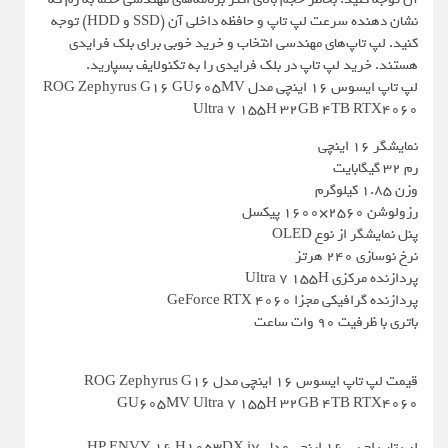
نشان دهنده سرعت لپ تاپ و حافظه داخلی آن (SSD و HDD) توجه
کنید. لپ تاپ‌های مهندسی انتخاب و خرید خوبی برای بلک فرایدی
هستند. خرید لپ تاپ در بلک فرایدی را به تکنولایف بسپارید.
لپ تاپ ایسوس 16 اینچی مدل ROG Zephyrus G16 GU605MV
Ultra 7 155H 32GB 4TB RTX4060
نمایشگر ۱۶ اینچی
رم ۳۲ گیگابایت
وزن ۱.۸۵ کیلوگرم
رزولوشن 2560×1600 پیکسل
پنل نمایشگر از نوع OLED
نرخ نوسازی ۲۴۰ هرتز
پردازنده مرکزی Ultra 7 155H
پردازنده گرافیکی مجزا GeForce RTX 4060
باتری با ظرفیت ۹۰ وات ساعت
قیمت لپ تاپ ایسوس 16 اینچی مدل ROG Zephyrus G16
GU605MV Ultra 7 155H 32GB 4TB RTX4060
لپ تاپ اچ پی 16 اینچی مدل HP ENVY 16 H1053DX i7