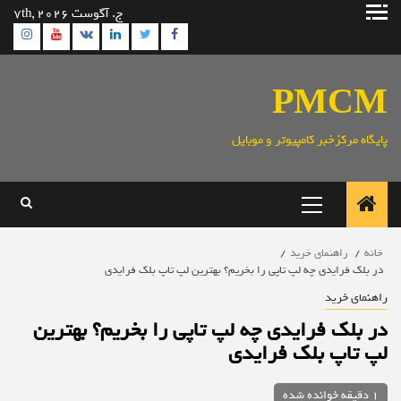
رش
ج. آگوست 7th, 2026
ه
ram
utube
Linkedin
Twitter
VK
Facebook
حتوا
PMCM
پایگاه مرکزخبر کامپیوتر و موبایل
منوی
اصلی
خانه
راهنمای خرید
در بلک فرایدی چه لپ تاپی را بخریم؟ بهترین لپ تاپ بلک فرایدی
راهنمای خرید
در بلک فرایدی چه لپ تاپی را بخریم؟ بهترین
لپ تاپ بلک فرایدی
1 دقیقه خوانده شده