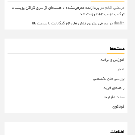
مرتضی افخم
در
پردازنده معرفی‌نشده 6 هسته‌ای از سری کراکن پوینت با
ترکیب عجیب 3+3 رویت شد
daafin
در
معرفی بهترین فلش های 64 گیگابایت با سرعت بالا
دسته‌ها
آموزش و ترفند
اخبار
بررسی های تخصصی
راهنمای خرید
سخت افزارها
گوناگون
اطلاعات