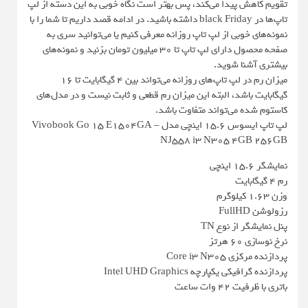
تقویم کاهش پیدا می‌کند، پس بهتر است نگاه خوبی به این دسته از لپ
تاپ‌ها در black Friday داشته باشید. در ادامه قصد داریم تا شما را با
نمونه‌های خوبی از لپ تاپ روزانه معرفی کنیم یا می‌توانید سری به
صفحه محصول دارای لپ تاپ تا 30 میلیون تومان بزنید و نمونه‌های
بیشتری آشنا شوید.
میزان رم در لپ تاپ‌های روزانه می‌تواند بین ۴ گیگابایت تا ۱۶
گیگابایت باشد، البته این میزان رم قطعی و ثابت نیست و در مدل‌های
کاستوم شده می‌تواند متفاوت باشد.
لپ تاپ ایسوس 15.6 اینچی مدل Vivobook Go 15 E1504GA –
NJ558 i3 N305 4GB 256GB
نمایشگر ۱۵.۶ اینچی
رم ۴ گیگابایت
وزن ۱.۶۳ کیلوگرم
رزولوشن FullHD
پنل نمایشگر از نوع TN
نرخ نوسازی ۶۰ هرتز
پردازنده مرکزی Core i3 N305
پردازنده گرافیکی یکپارچه Intel UHD Graphics
باتری با ظرفیت ۴۲ وات ساعت