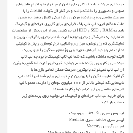
خریداری می‌کنید باید توانایی جای دادن نرم افزارها و انواع فایل‌های
صوتی و تصویری را داشته باشد و در کنار آن بتواند اطلاعات را با
سرعت مناسبی به پردازنده مرکزی و گرافیکی انتقال دهد، به همین
علت هنگام خرید لپ تاپ بلک فرایدی برای کاربری حرفه‌ای و گیمینگ
باید به RAM و SSD و HDD توجه کنید. بعد از این بخش از مشخصات
حتما باید به نمایشگر و باتری توجه کنید. شما با باتری با ظرفیت پایین و
نمایشگری که رزولوشن، میزان روشنایی، نرخ نوسازی و پنل با کیفیتی
ندارد، نمی‌توانید کارهای حجیم و پروژه‌های سنگین را جلو ببرید.
البته توجه داشته باشید که شما لپ تاپ گیمینگ با بودجه لپ تاپ
مهندسی و کاربری روزانه هم می‌توانید خریداری کنید، اما قطع به یقین
آن لپ تاپ نمی‌تواند با بهترین سرعت ممکن تمامی بازی‌ها با
گرافیک‌های سنگین را با بهترین نرخ نوسازی برای شما اجرا کند. لپ
تاپ‌هایی که قیمتی بالاتر از ۱۰۰ میلیون تومان را دارند، معمولا لپ
تاپ‌های مناسبی برای انجام انواع کارها هستند.
برای خرید لپ تاپ حرفه‌ای و گیمینگ می‌توانید روی برندهای زیر
حساب باز کنید.
ایسوس سری راگ، تاف، ویوو بوک
ایسر سری raider، سری Predator
ام اس آی سری Vector
مک بوک پرو اپل با پردازنده M2 Pro و M3 Pro