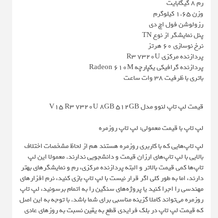
رم ۸ گیگابایت
وزن ۱.۶۵ کیلوگرم
رزولوشن فول اچ دی
پنل نمایشگر از نوع TN
نرخ نوسازی ۶۰ هرتز
پردازنده مرکزی R3 7320U
پردازنده گرافیکی یکپارچه Radeon 610M
باتری با ظرفیت ۳۸ وات ساعت
قیمت لپ تاپ لنوو مدل V15 R3 7320U 8GB 512GB
لپ تاپ با قیمت معمولی: لپ تاپ روزمره
لپ تاپ‌هایی که با کاربری روزمره هستند هم از لحاظ مشخصات اختلاف
بالایی با لپ تاپ‌های ارزان قیمت و دانشجویی ندارند. معمولا این لپ
تاپ‌ها کمی قیمت بالاتر و البته پردازنده مرکزی، رم و نمایشگرهای بهتر
دارند، اما به طور کلی اگر قرار نیست با لپ تاپ بازی کنید، نرم افزارهای
مهندسی را اجرا کنید یا پروژه‌های سنگین را به اتمام برسونید، لپ تاپ
روزمره می‌تواند کاملا گزینه مناسبی برای شما باشد. با توجه به این اصل
که قیمت لپ تاپ در بلک فرایدی قطع به یقین نسبت به روزهای عادی