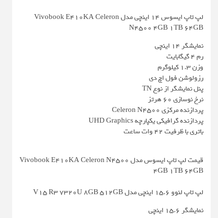
لپ تاپ ایسوس 14 اینچی مدل Vivobook E410KA Celeron
N4500 4GB 1TB 64GB
نمایشگر ۱۴ اینچی
رم ۴ گیگابایت
وزن ۱.۳ کیلوگرم
رزولوشن فول اچ دی
پنل نمایشگر از نوع TN
نرخ نوسازی ۶۰ هرتز
پردازنده مرکزی Celeron N4500
پردازنده گرافیکی یکپارچه UHD Graphics
باتری با ظرفیت ۴۲ وات ساعت
قیمت لپ تاپ ایسوس مدل Vivobook E410KA Celeron N4500
4GB 1TB 64GB
لپ تاپ لنوو 15.6 اینچی مدل V15 R3 7320U 8GB 512GB
نمایشگر ۱۵.۶ اینچی