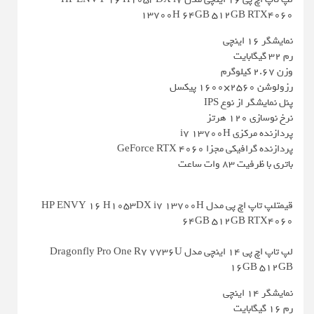
13700H 64GB 512GB RTX4060
نمایشگر ۱۶ اینچی
رم ۳۲ گیگابایت
وزن ۲.۶۷ کیلوگرم
رزولوشن 2560×1600 پیکسل
پنل نمایشگر از نوع IPS
نرخ نوسازی ۱۲۰ هرتز
پردازنده مرکزی i7 13700H
پردازنده گرافیکی مجزا GeForce RTX 4060
باتری با ظرفیت ۸۳ وات ساعت
قیمتلپ تاپ اچ پی مدل HP ENVY 16 H1053DX i7 13700H
64GB 512GB RTX4060
لپ تاپ اچ پی 14 اینچی مدل Dragonfly Pro One R7 7736U
16GB 512GB
نمایشگر ۱۴ اینچی
رم ۱۶ گیگابایت