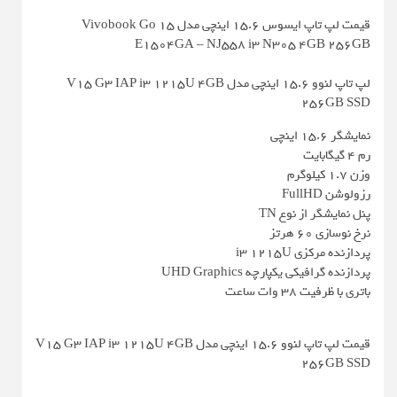
قیمت لپ تاپ ایسوس 15.6 اینچی مدل Vivobook Go 15
E1504GA – NJ558 i3 N305 4GB 256GB
لپ تاپ لنوو 15.6 اینچی مدل V15 G3 IAP i3 1215U 4GB
256GB SSD
نمایشگر ۱۵.۶ اینچی
رم ۴ گیگابایت
وزن ۱.۷ کیلوگرم
رزولوشن FullHD
پنل نمایشگر از نوع TN
نرخ نوسازی ۶۰ هرتز
پردازنده مرکزی i3 1215U
پردازنده گرافیکی یکپارچه UHD Graphics
باتری با ظرفیت ۳۸ وات ساعت
قیمت لپ تاپ لنوو 15.6 اینچی مدل V15 G3 IAP i3 1215U 4GB
256GB SSD