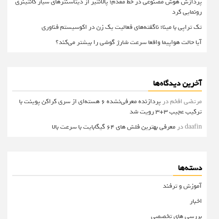
پردازش هوش مصنوعی در خط مقدم؛ پالانتیر از دیتاسنترهای سیار کانتینری
رونمایی کرد
تک تراپی با مینا؛ ناگفته‌های فعالیت یک زن در اکوسیستم فناوری
آیا حالت هواپیما واقعا سرعت شارژ گوشی را بیشتر می‌کند؟
آخرین دیدگاه‌ها
مرتضی افخم
در
پردازنده معرفی‌نشده 6 هسته‌ای از سری کراکن پوینت با
ترکیب عجیب 3+3 رویت شد
daafin
در
معرفی بهترین فلش های 64 گیگابایت با سرعت بالا
دسته‌ها
آموزش و ترفند
اخبار
بررسی های تخصصی