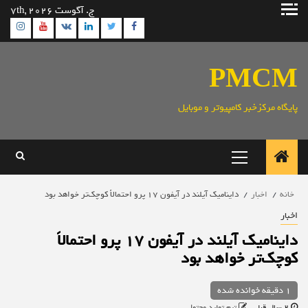
رش
ج. آگوست 7th, 2026
ه
ram
utube
Linkedin
Twitter
VK
Facebook
حتوا
PMCM
پایگاه مرکزخبر کامپیوتر و موبایل
منوی
اصلی
خانه
اخبار
داینامیک آیلند در آیفون 17 پرو احتمالاً کوچک‌تر خواهد بود
اخبار
داینامیک آیلند در آیفون 17 پرو احتمالاً
کوچک‌تر خواهد بود
1 دقیقه خوانده شده
2 سال قبل
تیم تولید محتوا