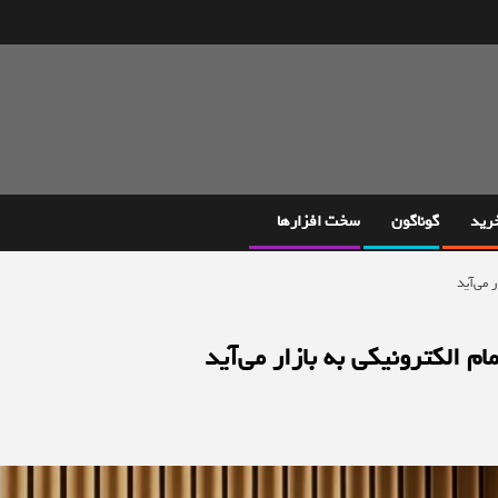
خرید
گوناگون
سخت افزارها