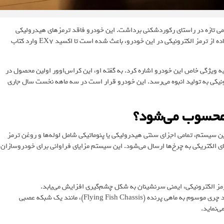
چری با رونمایی از جدیدترین مدل لوکس خود یعنی اکسید EX7، گامی تازه در راستای رکوردشکنی برداشت. این خودرو فاقد ترمزهای هیدرولیکی
معمول است و به‌جای آن از ترمزهای تمام الکترونیکی استفاده می‌کند. استفاده از ترمز الکترونیکی در این خودرو، باعث شده است تا اکسید EX7 وارد کتاب
وئه یونگ»، نایب رییس اجرایی چری، در مراسم معرفی از اکسید EX7 به ویژگی خاص این خودرو اشاره کرد. به گفته او، این کراس‌اوور اولین محصول در
م به ترمز مکانیکی – الکترونیکی به تولید انبوه می‌رسد. این خودرو قرار است در سه ماهه نخست سال جاری
. در این سیستم، تمامی اجزای سنتی هیدرولیکی یا پنوماتیکی شامل لوله‌ها و روغن ترمز
الکتریکی به چرخ‌ها ارسال می‌شود. این سیستم مزایای فراوانی برای خودروسازان
مز الکترونیکی، ایمنی سرنشینان به شکل چشم‌گیری افزایش می‌یابد.
هماهنگی با شاسی‌های هوشمند چری. این سیستم در ترکیب با شاسی جدید چری موسوم به ماهی پرنده (Flying Fish Chassis)، مانند یک شبکه عصبی
‌نماید.