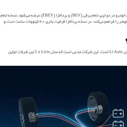
اکسید EX7 در گذشته با نام اکسید اکسلانتیکس ET7 شناخته می‌شد. این خودرو در دو تیپ تمام برقی (BEV) و بردافزا (EREV) عرضه می‌شود. نسخه تمام
برقی به باتری ۹۸ کیلووات ساعتی مجهز است که بردی بین ۶۸۲ تا ۷۲۶ کیلومتر را فراهم می‌کند. در نسخه بردافزا ظرفیت باتری ۴۰ کیلووات ساعت است و
نکته جالب در مورد سیستم ترمز الکترونیکی، ادعای شرکت خودروسازی چینی Li Auto است. این شرکت مدعی است که مدل L9 Livis این شرکت اولین