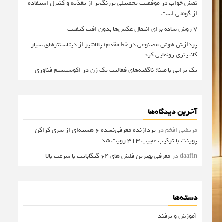
نقش خواب در موفقیت تحصیلی پررنگ‌تر از تغذیه و کنترل استفاده
از گوشی است
۷ روش ساده برای انتقال عکس‌ها بدون افت کیفیت
پردازش هوش مصنوعی در خط مقدم؛ پالانتیر از دیتاسنترهای سیار
کانتینری رونمایی کرد
تک تراپی با مینا؛ ناگفته‌های فعالیت یک زن در اکوسیستم فناوری
آخرین دیدگاه‌ها
مرتضی افخم
در
پردازنده معرفی‌نشده 6 هسته‌ای از سری کراکن
پوینت با ترکیب عجیب 3+3 رویت شد
daafin
در
معرفی بهترین فلش های 64 گیگابایت با سرعت بالا
دسته‌ها
آموزش و ترفند