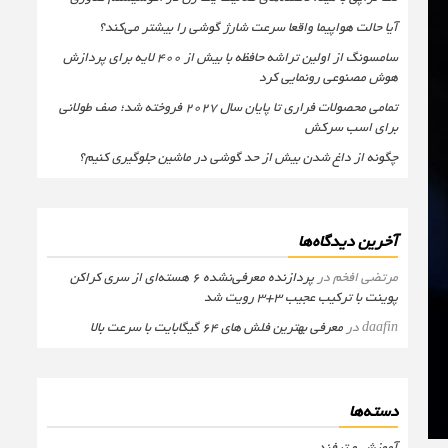
آیا حالت هواپیما واقعا سرعت شارژ گوشی را بیشتر می‌کند؟
سامسونگ از اولین تراشه حافظه با بیش از ۴۰۰ لایه برای پردازش
هوش مصنوعی رونمایی کرد
تمامی محصولات فراری تا پایان سال ۲۰۲۷ فروخته شد؛ صف طولانی
برای اسب سرکش
چگونه از داغ شدن بیش از حد گوشی در ماشین جلوگیری کنیم؟
آخرین دیدگاه‌ها
مرتضی افخم
در
پردازنده معرفی‌نشده 6 هسته‌ای از سری کراکن
پوینت با ترکیب عجیب 3+3 رویت شد
daafin
در
معرفی بهترین فلش های 64 گیگابایت با سرعت بالا
دسته‌ها
آموزش و ترفند