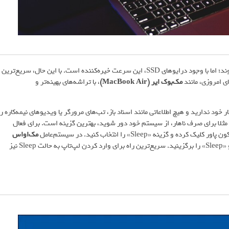
کامپیوترهای مدرن، حتی با استفاده از هاردهای سنتی، به سرعت بوت می‌شوند؛ اما با وجود درایوهای SSD، این سرعت خیره‌کننده است. با این حال، سریع‌ترین
ی امروزی، مانند
مک‌بوک ایر (MacBook Air)
، با تراشه‌های بهینه‌تر و
ین است که نیازی به ذخیره‌ی کار خود ندارید و هیچ اطلاعاتی مانند اسناد باز، تب‌های مرورگر یا ویدیوهای نیمه‌کاره را
مثلا برای صرف ناهار، از سیستم خود دور شوید، بهترین گزینه است. برای فعال
و گزینه «Sleep» را انتخاب کنید. در سیستم‌عامل
مک‌او‌اس
نیز، روی لوگوی کوچک اپل در گوشه بالا سمت چپ کلیک کرده و «Sleep» را برگزینید. سریع‌ترین راه برای وارد کردن لپ‌تاپ به حالت Sleep نیز