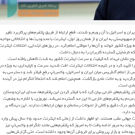
ان و اسرائیل با آن روبه‌رو شدند، قطع ارتباط از طریق پلتفرم‌های پرکاربرد نظیر
صهیونیستی به ایران و از همان روز اول، اینترنت با محدودیت‌ها و اختلالاتی مواجه
ویژه کشور خواند و آن‌ها را موقتی اعلام کرد. در روزهای ابتدایی، اختلالات اینترنت
نارضایتی گسترده کاربران را به دنبال داشت.
وضوح نشان می‌داد که کیفیت و سرعت اینترنت کشور به شدت کاهش یافته است.
ا تأیید کرد و در نتیجه اختلالات اینترنت، افت شدید سرعت و ناپایداری، به ویژه در
ز پس از اعلام آتش‌بس میان ایران و اسرائیل، واتس‌اپ رفع فیلتر شد و دسترسی به
(فیلترشکن) برای کاربران فراهم گردید و به حالت عادی بازگشت. همچنین اعلام شد که احتمالاً تلگرام نیز در آینده
ادی است.
 پلتفرم‌های خارجی بیان کرد که با فیلتر کردن این پلتفرم‌ها، صدای ایران‌دوستان
مردم به پلتفرم‌های خارجی تا این حد گسترده نمی‌شد. نوروزی، با اشاره به وضعیت
شور درک دقیق و کافی از تحولات رسانه‌ای و جهان ارتباطات ندارند. این دیدگاه بر
د دارد.
به گفته نوروزی، سیاست‌گذاران رسانه‌ای در ایران حدود نیم قرن از تحولات جهانی عقب هستند. او اظهار داشت از زمانی که اینترنت حدود ۲۵ سال پیش وارد
د به مرور ادامه یافت تا به امروز که پلتفرم‌هایی مانند تلگرام و واتس‌اپ نیز
بوده‌اند و بازار پررونقی برای فروش آن‌ها وجود داشته است. حتی گزارش‌هایی