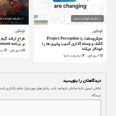
1 دقیقه خوانده شده
1 دقیقه خوانده شده
گوناگون
گوناگون
مایکروسافت با Project Perception
کشف و وصله گذاری آسیب پذیری ها را
بر برنامه Control Resonant را رد کرد
خودکار میکند
3 روز قبل
تیم
2 روز قبل
تیم تولید محتوا
دیدگاهتان را بنویسید
نشانی ایمیل شما منتشر نخواهد شد.
بخش‌های موردنیاز علامت‌گذاری شده
دیدگاه
*