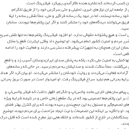
ن کسب کرده‌اند که نشان‌دهنده ناکارآمدی رویکرد فیلترینگ است.
از جامعه ایران نیازهای خبری، تحلیلی و حتی سرگرمی خود را از طریق تلگرام،
ود رسانه نیستند، اما در نبود یک رسانه فراگیر و ملی، عملاً نقش رسانه را ایفا
ریق می‌توانند دیدگاه‌های خود را منتشر کنند و اگر این پلتفرم‌ها نبودند، سخنان
سید.
ونی است و هیچ پشتوانه حقوقی ندارد. او افزود فیلترینگ پلتفرم‌ها نه تنها نقض صریح
ضرر مردم و امنیت کشور تمام می‌شود. او توضیح داد وقتی اینترنت قطع یا مختل
شمنان ایران همچنان به تجهیزات پیشرفته دسترسی دارند و فعالیت خود را ادامه
اقعی است.
تنها کمکی به امنیت ملی نکرد، بلکه به پخش صدای ایران‌دوستان آسیب زد و با قطع
می‌گفتند، عملاً ساکت شدند و صدایشان به مردم نرسید. در حالی که رسانه‌های
زادانه فعالیت می‌کردند و روایت خودشان را منتشر می‌کردند. او بیان کرد اگر هدف
رایط بحرانی هم نباید سراغ فیلترینگ رفت. او امیدوار است در صورت بروز بحرانی
یام‌رسان‌های خارجی مانند واتس‌اپ و تلگرام، اظهار داشت که فیلتر واتس‌اپ و
ر این پلتفرم‌ها تصمیمی بود که در یک مقطع زمانی خاص و در نتیجه شرایط ویژه
دهای تصمیم‌گیر و مسئول به این جمع‌بندی رسیده بودند که برای کنترل بهتر فضای
او با تأکید بر اینکه این تصمیمات با نیت ایجاد مزاحمت برای مردم نبوده، توضیح
با بستگانشان در خارج از کشور شده‌اند و انتقادهایی نیز مطرح شده است که قابل درک
دند.