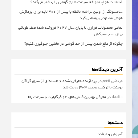
آیا حالت هواپیما واقعا سرعت شارژ گوشی را بیشتر می‌کند؟
سامسونگ از اولین تراشه حافظه با بیش از ۴۰۰ لایه برای پردازش
هوش مصنوعی رونمایی کرد
تمامی محصولات فراری تا پایان سال ۲۰۲۷ فروخته شد؛ صف طولانی
برای اسب سرکش
چگونه از داغ شدن بیش از حد گوشی در ماشین جلوگیری کنیم؟
آخرین دیدگاه‌ها
مرتضی افخم
در
پردازنده معرفی‌نشده 6 هسته‌ای از سری کراکن
پوینت با ترکیب عجیب 3+3 رویت شد
daafin
در
معرفی بهترین فلش های 64 گیگابایت با سرعت بالا
دسته‌ها
آموزش و ترفند