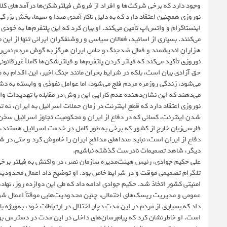
وجود دارد که برخی شرکت‌ها و افراد از فروش فیلترشکن‌ها درآمدهای کلا
نوروزی همچنین اعتقاد دارد که به دلیل ناکارآمدی صدا و سیما، بخش بزرگی 
اینستاگرام و واتس‌اپ تأمین می‌کند. او بیان کرد که این پلتفرم‌ها به خودی خ
می‌کنند. بسیاری از اساتید، فعالان سیاسی و روشنفکران ایرانی تنها از این ط
هزاران اندیشمند و فعال ضدجنگ و حامی ایران هرگز به گوش مردم نمی‌ر
نوروزی تأکید می‌کند که فیلتر کردن پلتفرم‌ها و فیلترشکن‌ها کاملاً غیرقان
حق آزادی بیان است، بلکه در شرایط بحران مانند جنگ اخیر، این اقدام به 
می‌شود، زندگی روزمره مردم فلج می‌شود، اما عوامل نفوذی و وابسته به د
می‌دهند که این نشان‌دهنده عدم کارایی این روش در مقابله با تهدیدات و
نوروزی اعتقاد دارد که قطع اینترنت در زمان حملات اسرائیل به ایران، نه 
شدن اینترنت، کسانی که در دفاع از ایران و محکومیت تجاوز اسرائیل سخن 
فارسی‌زبان خارج از کشور که برخی به طور کامل در خدمت اسرائیل هستند، آ
دفاع از ایران است، نباید صداهای مدافع ایران را خاموش کرد و حتی در ش
دیگر، شاهد تصمیمات نادرست گذشته نباشیم.
علی حکیم جوادی، رئیس هیئت‌مدیره سازمان نصر، در واکنش به فیلتر برخی پ
تلگرام تصمیمی موقت و در شرایط خاص بود. او توضیح داد اعمال محدودیت ب
امنیتی کشور اتخاذ شد. حکیم جوادی ادامه داد که طی این دوازده روز، نها
عمومی و مدیریت ریسک‌های احتمالی، چنین محدودیت‌هایی موقتاً اعمال شود. 
داد که بسیاری از مردم در این مدت دچار اختلال در ارتباطات خود، به‌ویژه 
است. او خاطرنشان کرد که پیام‌رسان‌های داخلی در این مدت در دسترس بو