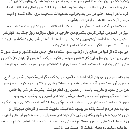
ان کرد که در این مدت، کاهش سرعت اینترنت و محدود شدن پهنای باند نیز در
ی، شبکه داخلی با مشکلی مواجه نبود، اما در ارتباطات بین‌المللی اختلالاتی ایجاد
د تا در آینده، حتی در شرایط بحرانی، تصمیمات سنجیده‌تری اتخاذ کنند و امید
سی آزاد به اطلاعات و ارتباطات باشیم.
دیت‌ها در آینده است، مگر در موارد کاملاً استثنایی. این نشان‌دهنده تمایل به
یز در خصوص فیلتر کردن پلتفرم‌های خارجی در طول دوازده روز جنگ به اظهارنظر
پرداخت و بیان کرد که فیلتر اپلیکیشن‌های خارجی در دوران جنگ، تصمیمی امنیتی بود، اما ادامه آن توجیهی ندارد. او ادامه داد که در شرایطی که کشور طی ۱۲
 و آرامش مردم ناگزیر به اتخاذ تدابیر امنیتی شد.
جی بود که از آنها در همان بازه زمانی، سوءاستفاده‌های جدی علیه کشور و ملت صورت
امنیتی بود. با این حال، این کارشناس سیاسی تأکید می‌کند که پس از پایان فاز نظامی و
تی مؤثری ندارد. او معتقد است بسیاری از ارتباطات روزمره مردم، کسب و کارها و
د به رفاه عمومی و جریان آزاد اطلاعات آسیب وارد کند. گرامی‌مقدم در خصوص قطع
ع فوری آن زمینه‌ساز آسیب‌هایی شد و صدمات زیادی بر کشور وارد کرد. به‌ویژه در
دشمن برای نفوذ و تخریب باشد. از همین رو، قطع موقت اینترنت در شرایط خاص
شاهد دستگیری‌های گسترده و تسلط بیشتر نهادهای امنیتی بر وضعیت بودیم.
عبور کرده است، به نظر می‌رسد باید تصمیم‌گیری‌ها با نگاه بلندمدت‌تری صورت گیرد.
 تنها به نفع مردم است بلکه در بهبود شفافیت، تقویت کسب و کارهای دیجیتال و
ن روند باید با هوشیاری کامل و زیر نظر نهادهای مسئول، از جمله شورای عالی امنیت
ان کرد ما با دشمنی روبه‌رو هستیم که حتی حین مذاکرات، حملات نظامی انجام می‌دهد
 عادی نباید به معنای غفلت از امنیت ملی باشد.