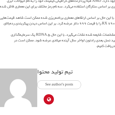
اطلاعات جالبی در مورد نام‌های رمز معماری RDNA 5 برای استفاده داخلی وجود دارد. AMD قبلا پردازنده‌های گرافیکی گیمینگ خود را به نام حیوانات آبزی
گذاری بر اساس ستارگان استفاده می‌کرد. سه نام رمز مختلف برای این معماری فاش شده
RDN جزئیاتی منتشر نشده است. با این حال بر اساس ارتقاهای معماری برنامه‌ریزی شده ممکن است شاهد قیمت‌هایی
فراتر از سد قبلی تعیین شده توسط RDNA 3 باشیم. این شرکت RX 7900 XTX را با قیمت ۹۹۹ دلار عرضه کرد. بر این اساس دیدن پیکربندی رده‌بالای
این قیمت‌گذاری یک تخمین است و بر اساس اطلاعات معتبر نیست بلکه از مشخصات شایعه شده نشات می‌گیرد. با این حال RDNA 5 یک سرمایه‌گذاری
ر می‌رود خط تولید نسل بعدی رادئون اواخر سال آینده میلادی عرضه شود. ممکن است در
تیم تولید محتوا
See author's posts