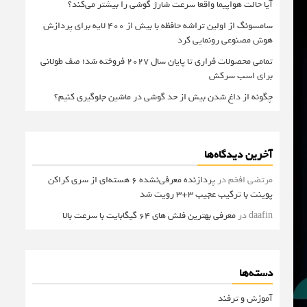
آیا حالت هواپیما واقعا سرعت شارژ گوشی را بیشتر می‌کند؟
سامسونگ از اولین تراشه حافظه با بیش از ۴۰۰ لایه برای پردازش
هوش مصنوعی رونمایی کرد
تمامی محصولات فراری تا پایان سال ۲۰۲۷ فروخته شد؛ صف طولانی
برای اسب سرکش
چگونه از داغ شدن بیش از حد گوشی در ماشین جلوگیری کنیم؟
آخرین دیدگاه‌ها
مرتضی افخم
در
پردازنده معرفی‌نشده 6 هسته‌ای از سری کراکن
پوینت با ترکیب عجیب 3+3 رویت شد
daafin
در
معرفی بهترین فلش های 64 گیگابایت با سرعت بالا
دسته‌ها
آموزش و ترفند