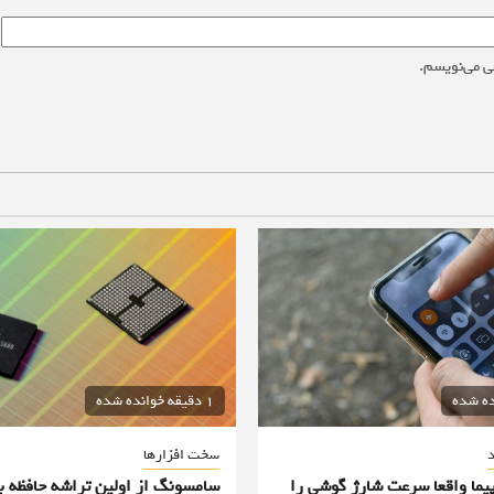
ی می‌نویسم.
1 دقیقه خوانده شده
د
سخت افزارها
پیما واقعا سرعت شارژ گوشی را
سامسونگ از اولین تراشه حافظه ب