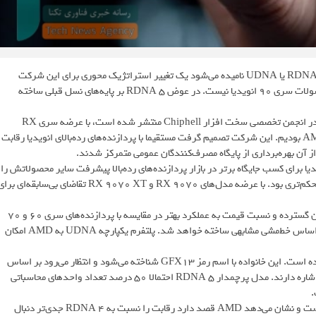
انتظار می‌رود معماری نسل بعدی پردازنده‌های گرافیکی AMD که احتمالا RDNA 5 یا UDNA نامیده می‌شود یک تغییر استراتژیک محوری برای این شرکت
باشد. بر اساس اطلاعات موجود AMD دیگر به دنبال رقابت مستقیم با محصولات سری ۹۰ انویدیا نیست. در عوض RDNA 5 بر پایه‌های نسل قبلی ساخته
به گزارش بخش رسانه اخبار تکنولوژی و فناوری تکنا به نقل از شایعاتی که در انجمن تخصصی سخت افزار Chiphell منتشر شده است، با عرضه سری RX
9000 شاهد تغییر اساسی در استراتژی پردازنده‌های گرافیکی مصرفی AMD بودیم. این شرکت تصمیم گرفت مستقیما با پردازنده‌های رده‌بالای انویدیا رقابت
از آن بهره‌برداری از پایگاه مصرف‌کنندگان عمومی متمرکز شدند.
داشت. AMD دریافت که رقابت با انویدیا برای کسب جایگاه برتر در بازار پردازنده‌های رده‌بالا پیشرفت سایر محصولاتش را
به خطر می‌اندازد. بنابراین تمرکز صرف بر بخش مقرون‌به‌صرفه گزینه مستحکم‌تری بود. با عرضه مدل‌های RX 9070 و RX 9070 XT تقاضای بی‌سابقه‌ای ب
این تقاضا نه تنها به دلیل قیمت‌گذاری جذاب بلکه به دلیل در دسترس بودن گسترده و نسبت قیمت به عملکرد بهتر در مقایسه با پردازنده‌های سری ۶۰ و ۷۰
انویدیا بود. این استراتژی موفقیت‌آمیز نشان می‌دهد که RDNA 5 نیز بر اساس خط‌مشی مشابهی ساخته خواهد شد. پلتفرم یکپارچه UDNA به AMD امکان
بر اساس شایعات اولیه پیکربندی‌های مختلفی از این معماری جدید فاش شده است. این خانواده با اسم رمز GFX13 شناخته می‌شود و انتظار می‌رود بر اساس
فرآیند N3E تولید شود. شایعات به شروع تولید در سه‌ماهه دوم ۲۰۲۶ اشاره دارند. مدل پرچمدار RDNA 5 احتمالا ۵۰ درصد تعداد واحدهای محاسباتی
این افزایش گذرگاه حافظه احتمالا به دلیل افزایش ظرفیت حافظه داخلی است و نشان می‌دهد AMD قصد دارد رقابت را نسبت به RDNA 4 جدی‌تر دنبال