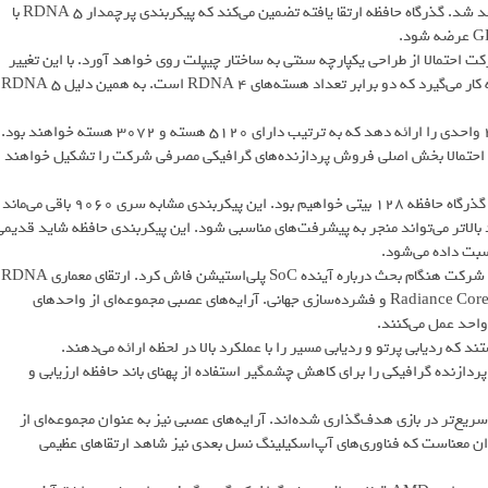
کند. هدف‌گیری مدل‌های سری ۸۰ انویدیا به شکل مستقیم‌تری انجام خواهد شد. گذرگاه حافظه ارتقا یافته تضمین می‌کند که پیکربندی پرچمدار RDNA 5 با
 RDNA 5 از پایه بازبینی شود و شرکت احتمالا از طراحی یکپارچه سنتی به ساختار چیپلت روی خواهد آورد. با این تغییر
طراحی گفته می‌شود AMD در مجموع ۱۲۸ هسته در هر واحد محاسباتی به کار می‌گیرد که دو برابر تعداد هسته‌های RDNA 4 است. به همین دلیل RDNA 5
برای محصولات میان‌رده انتظار می‌رود AMD پیکربندی‌های ۴۰ واحدی و ۲۴ واحدی را ارائه دهد که به ترتیب دارای ۵۱۲۰ هسته و ۳۰۷۲ هسته خواهند بود.
ای گذرگاه حافظه ۲۵۶ بیتی مشابه RX 9070 XT هستند و احتمالا بخش اصلی فروش پردازنده‌های گرافیکی مصرفی شرکت را تشکیل خواهند
در نهایت برای محصولات پایین‌رده شاهد یک هسته ۱۲ واحدی سطح پایه با گذرگاه حافظه ۱۲۸ بیتی خواهیم بود. این پیکربندی مشابه سری ۹۰۶۰ باقی می‌ماند
اند بالاتر می‌تواند منجر به پیشرفت‌های مناسبی شود. این پیکربندی حافظه شاید قدیمی
یکی از نکات برجسته سری RDNA آینده مجموعه‌ای از اعلان‌هایی است که شرکت هنگام بحث درباره آینده SoC پلی‌استیشن فاش کرد. ارتقای معماری RDNA
شامل سه مجموعه جدید از عناصر محاسباتی خواهد بود: آرایه‌های عصبی Radiance Cores و فشرده‌سازی جهانی. آرایه‌های عصبی مجموعه‌ای از واحدهای
احد عمل می‌کنند.
تو هستند که ردیابی پرتو و ردیابی مسیر را با عملکرد بالا در لحظه ارائه می‌دهند.
ازنده گرافیکی را برای کاهش چشمگیر استفاده از پهنای باند حافظه ارزیابی و
یابی مسیر سریع‌تر در بازی هدف‌گذاری شده‌اند. آرایه‌های عصبی نیز به عنوان مجموعه‌ای از
دان معناست که فناوری‌های آپ‌اسکیلینگ نسل بعدی نیز شاهد ارتقاهای عظیمی