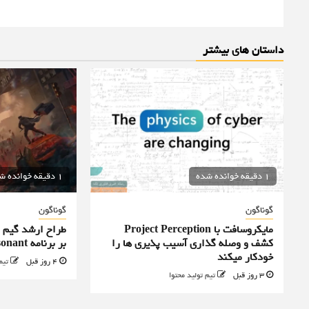
داستان های بیشتر
1 دقیقه خوانده شده
1 دقیقه خوانده شده
گوناگون
گوناگون
مایکروسافت با Project Perception
کشف و وصله گذاری آسیب پذیری ها را
بر برنامه Control Resonant را رد کرد
خودکار میکند
4 روز قبل
تیم
3 روز قبل
تیم تولید محتوا